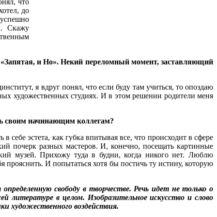
нял, что
хотел, до
 успешно
а. Скажу
ственным
т «Запятая, и Но». Некий переломный момент, заставляющий
динститут, я вдруг понял, что если буду там учиться, то опоздаю
зных художественных студиях. И в этом решении родители меня
ть своим начинающим коллегам?
в себе эстета, как губка впитывая все, что происходит в сфере
ский почерк разных мастеров. И, конечно, посещать картинные
ий музей. Прихожу туда в будни, когда никого нет. Люблю
бя прояснить. И попытаться хотя бы постичь ту истину, которую
т определенную свободу в творчестве. Речь идет не только о
сей литературе в целом. Изобразительное искусство и слово
ники художественного воздействия.