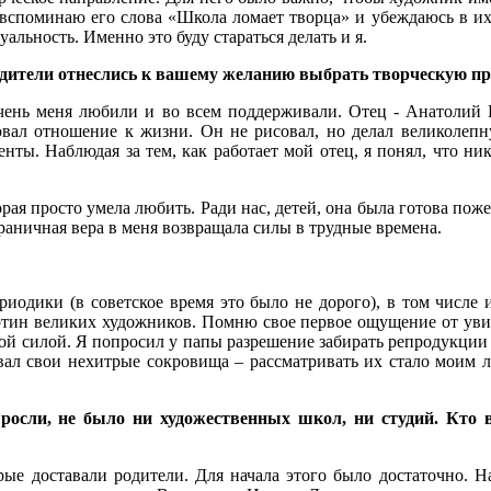
 вспоминаю его слова «Школа ломает творца» и убеждаюсь в и
альность. Именно это буду стараться делать и я.
одители отнеслись к вашему желанию выбрать творческую 
чень меня любили и во всем поддерживали. Отец - Анатолий 
овал отношение к жизни. Он не рисовал, но делал великолепн
нты. Наблюдая за тем, как работает мой отец, я понял, что ник
я просто умела любить. Ради нас, детей, она была готова поже
граничная вера в меня возвращала силы в трудные времена.
риодики (в советское время это было не дорого), в том числе 
ртин великих художников. Помню свое первое ощущение от уви
ной силой. Я попросил у папы разрешение забирать репродукции
ывал свои нехитрые сокровища – рассматривать их стало моим
росли, не было ни художественных школ, ни студий. Кто 
рые доставали родители. Для начала этого было достаточно. Н