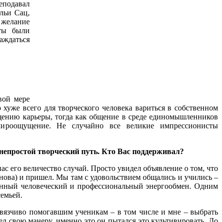
реподавал
льи Сац,
 желание
аты были
аждаться
вой мере
о хуже всего для творческого человека вариться в собственном
щению карьеры, тогда как общение в среде единомышленников
мироощущение. Не случайно все великие импрессионисты
 непростой творческий путь. Кто Вас поддерживал?
 его величество случай. Просто увидел объявление о том, что
нова) и пришел. Мы там с удовольствием общались и учились –
оянный человеческий и профессиональный энергообмен. Одним
семьей.
вязчиво помогавшим ученикам – в том числе и мне – выбрать
л свою манеру, именно это он пытался это культивировать. До