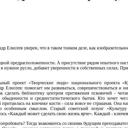
 Елисеев уверен, что в таком тонком деле, как изобразительное
одной предрасположенности. А присутствие рядом опытного наст
в нужное русло, добавит уверенности в собственных силах. Прих
ьный проект «Творческие люди» национального проекта «Ку
др Елисеев: помогает им развиваться, соврешенствоваться и н
как сделать библиотеку центром притяжения псковичей - чит
 обыденности и среднестатистического бытия. Кто хочет чего
 притаилась на кончике кисти - сила вовсе не страшная. Она н
и особенным смыслом. Старый советский лозунг «Культуру
ось «Каждый может сделать свою жизнь ярче». Каждый - ключ
попробовать? Тогда знакомьтесь со своими будущим преподават