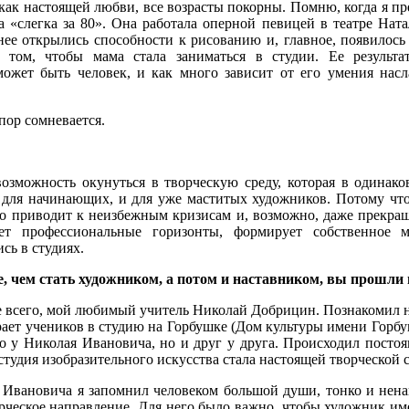
, как настоящей любви, все возрасты покорны. Помню, когда я п
 «слегка за 80». Она работала оперной певицей в театре Ната
нее открылись способности к рисованию и, главное, появилось
 том, чтобы мама стала заниматься в студии. Ее результ
жет быть человек, и как много зависит от его умения насл
пор сомневается.
озможность окунуться в творческую среду, которая в одинако
 для начинающих, и для уже маститых художников. Потому
чт
но приводит к неизбежным кризисам и, возможно, даже прекра
ет профессиональные горизонты, формирует собственное 
сь в студиях.
е, чем стать художником, а потом и наставником, вы прошли
 всего, мой любимый учитель Николай Добрицин. Познакомил нас
рает учеников в студию на Горбушке (Дом культуры имени Горбу
ко у Николая Ивановича, но и друг у друга. Происходил пост
студия изобразительного искусства стала настоящей творческой 
 Ивановича я запомнил человеком большой души, тонко и нена
рческое направление. Для него было важно, чтобы художник име