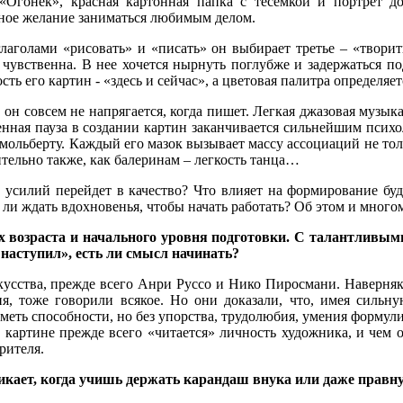
«Огонёк», красная картонная папка с тесемкой и портрет д
ное желание заниматься любимым делом.
лаголами «рисовать» и «писать» он выбирает третье – «творит
 чувственна. В нее хочется нырнуть поглубже и задержаться 
сть его картин - «здесь и сейчас», а цветовая палитра определя
 он совсем не напрягается, когда пишет. Легкая джазовая музык
нная пауза в создании картин заканчивается сильнейшим психо
 мольберту. Каждый его мазок вызывает массу ассоциаций не толь
тельно также, как балеринам – легкость танца…
 усилий перейдет в качество? Что влияет на формирование бу
 ли ждать вдохновенья, чтобы начать работать? Об этом и мног
х возраста и начального уровня подготовки. С талантливыми 
у наступил», есть ли смысл начинать?
кусства, прежде всего Анри Руссо и Нико Пиросмани. Наверняк
, тоже говорили всякое. Но они доказали, что, имея сильну
иметь способности, но без упорства, трудолюбия, умения формул
ой картине прежде всего «читается» личность художника, и чем 
рителя.
никает, когда учишь держать карандаш внука или даже правн