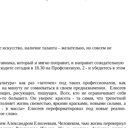
 искусство, наличие таланта – желательно, но совсем не
авника, который и мягко поправит, и направит созидательную
одите сегодня в 18.30 на Профсоюзную, 2 - и убедитесь в этом
льтура» как раз «заточен» под таких профессионалов, как
и на минуту не сомневаться в своем предназначении. Елисеев
ающих, рисующих, пишущих. Всех, кто не ограничивает себя
-то большего. Он уверен: красота - та самая, что трепетной
аполняет жизнь свежестью, яркими красками, новыми силами, а
 - в массы» Елисеев переформатировал под новые реалии.
евое слово.
елем Александром Елисеевым. Человеком, чью жизнь перевернул