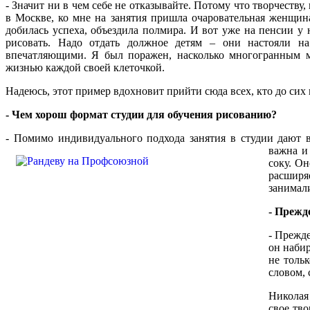
- Значит ни в чем себе не отказывайте. Потому что творчеству
в Москве, ко мне на занятия пришла очаровательная женщина
добилась успеха, объездила полмира. И вот уже на пенсии у 
рисовать. Надо отдать должное детям – они настояли на
впечатляющими. Я был поражен, насколько многогранным мо
жизнью каждой своей клеточкой.
Надеюсь, этот пример вдохновит прийти сюда всех, кто до сих 
- Чем хорош формат студии для обучения рисованию?
- Помимо индивидуального подхода занятия в студии дают в
важна и
соку. О
расширя
занимали
- Прежд
- Прежде
он наби
не толь
словом, 
Николая
свое тво