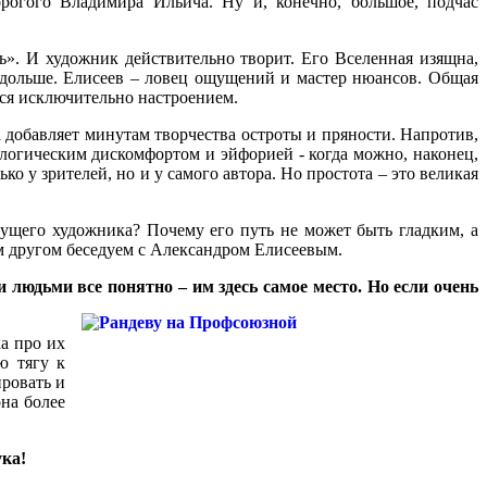
орогого Владимира Ильича. Ну и, конечно, большое, подчас
ь». И художник действительно творит. Его Вселенная изящна,
подольше. Елисеев – ловец ощущений и мастер нюансов. Общая
ется исключительно настроением.
а добавляет минутам творчества остроты и пряности. Напротив,
логическим дискомфортом и эйфорией - когда можно, наконец,
ко у зрителей, но и у самого автора. Но простота – это великая
дущего художника? Почему его путь не может быть гладким, а
ом другом беседуем с Александром Елисеевым.
людьми все понятно – им здесь самое место. Но если очень
а про их
ю тягу к
ировать и
она более
ука!