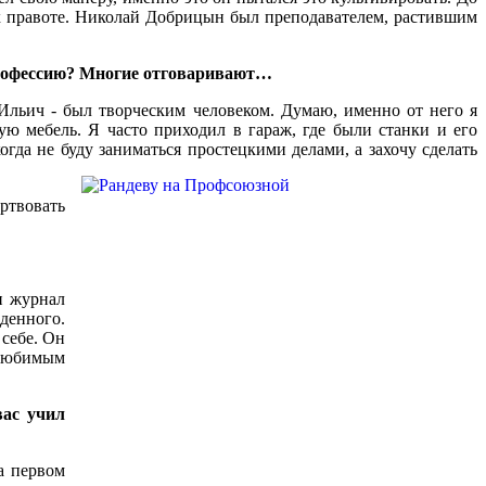
х правоте. Николай Добрицын был преподавателем, растившим
профессию? Многие отговаривают…
Ильич - был творческим человеком. Думаю, именно от него я
ую мебель. Я часто приходил в гараж, где были станки и его
огда не буду заниматься простецкими делами, а захочу сделать
ртвовать
и журнал
денного.
 себе. Он
 любимым
вас учил
а первом