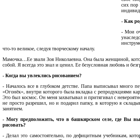
сих пор
индивиду
- Как р
- Мои о
унаслед
инструме
что-то великое, следуя творческому началу.
Мамочка…Ее звали Зоя Николаевна. Она была женщиной, котора
собой. Я всегда это знал и ценил. Ее безусловная любовь и без
- Когда вы увлеклись рисованием?
- Началось все в глубоком детстве. Папа выписывал много пе
«Огонёк», внутри которого была вкладка с репродукциями ка
Это был космос. Он меня захватывал и притягивал с невероят
не просто разрешил, но и подарил папку, в которую я склад
занятием.
- Могу предположить, что в башкирском селе, где Вы вы
рисовать?
- Делал это самостоятельно, по дефицитным учебникам, кото