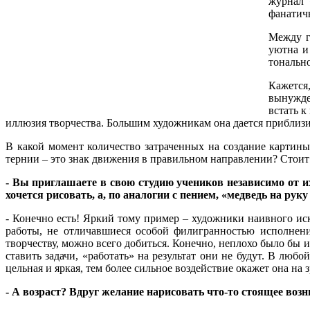
журнал 
фанатич
Между г
уютна и
тонально
Кажется,
вынужде
встать к
иллюзия творчества. Большим художникам она дается приблизи
В какой момент количество затраченных на создание картины
тернии – это знак движения в правильном направлении? Стоит
- Вы приглашаете в свою студию учеников независимо от и
хочется рисовать, а, по аналогии с пением, «медведь на рук
- Конечно есть! Яркий тому пример – художники наивного ис
работы, не отличавшиеся особой филигранностью исполнения
творчеству, можно всего добиться. Конечно, неплохо было бы 
ставить задачи, «работать» на результат они не будут. В люб
цельная и яркая, тем более сильное воздействие окажет она на з
- А возраст? Вдруг желание нарисовать что-то стоящее воз