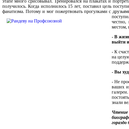
этапе много срисовывал. Тренировался на плакатах и портрет
получилось. Когда исполнилось 15 лет, поставил цель поступи
фанатизма. Потому и мог пожертвовать прогулками с друзьям
поступ
честно,
местом,
- В жиз
выйти и
- К счас
на целую
поддерж
- Вы ху
- Не про
ваших и
галереи
постоять
знали ве
Чтение 
биограф
гораздо