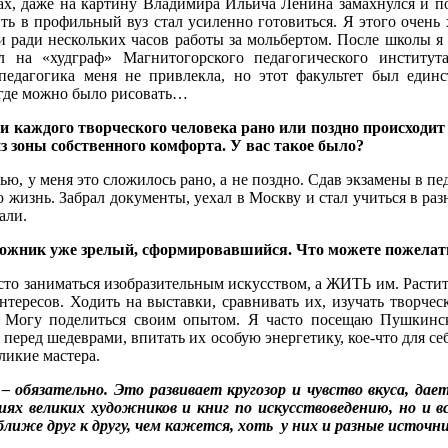
ах, даже на картину Владимира Ильича Ленина замахнулся и по
ть в профильный вуз стал усиленно готовиться. Я этого очень 
и ради нескольких часов работы за мольбертом. После школы я
ил на «худграф»
Магнитогорского педагогического институт
 педагогика меня не привлекла, но этот факультет был един
 где можно было рисовать…
ни каждого творческого человека рано или поздно происходи
з зоны собственного комфорта. У вас такое было?
тью, у меня это сложилось рано, а не поздно. Сдав экзамены в пе
 жизнь. Забрал документы, уехал в Москву и стал учиться в ра
али.
дожник уже зрелый, сформировавшийся. Что можете пожела
сто заниматься изобразительным искусством, а ЖИТЬ им. Растить 
нтересов. Ходить на выставки, сравнивать их, изучать творче
. Могу поделиться своим опытом. Я часто посещаю Пушкинск
 перед шедеврами, впитать их особую энергетику, кое-что для се
ликие мастера.
– обязательно. Это развивает кругозор и чувство вкуса, дае
иях великих художников и книг по искусствоведению, но и в
 ближе друг к другу, чем кажется, хоть у них и разные источ