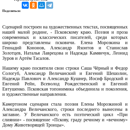
Поделиться:
Сценарий построен на художественных текстах, посвященных
нашей малой родине, - Псковскому краю. Поэзия и проза
современных и классических писателей, среди которых
широко представлены псковичи. Елена Морозкина и
Геннадий Кононов, Александр Яхонтов и Станислав
Золотцев, Наталья Лаврецова и Надежда Камянчук, Леонид
Зуров и Артём Тасалов.
Нашему краю посвятили свои строки Саша Чёрный и Федор
Сологуб, Александр Величанский и Евгений Шешолин,
Надежда Павлович и Александр Кушнер, Иосиф Бродский и
Евгений Рейн, Всеволод Рождественский и Евгений
Евтушенко. Псковская топонимика объединила и поколения,
и художественные направления.
Камертоном сценария стала поэзия Елены Морозкиной и
Александра Величанского, строки последнего вынесены в
заглавие. У Величанского есть поэтический цикл «При
слиянии» - посвящение «Пскову, граду речному и «вечному»
Дому Животворящей Троицы».