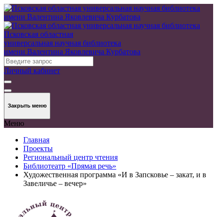
Псковская областная
универсальная научная библиотека
имени Валентина Яковлевича Курбатова
Личный кабинет
Закрыть меню
Меню
Главная
Проекты
Региональный центр чтения
Библиотеатр «Прямая речь»
Художественная программа «И в Запсковье – закат, и в
Завеличье – вечер»