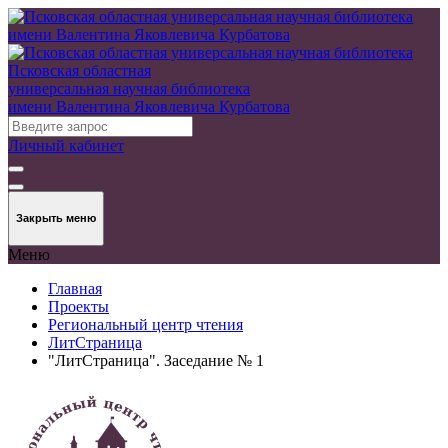
Псковская областная
универсальная научная библиотека
имени Валентина Яковлевича Курбатова
Личный кабинет
Закрыть меню
Меню
Главная
Проекты
Региональный центр чтения
ЛитСтраница
"ЛитСтраница". Заседание № 1