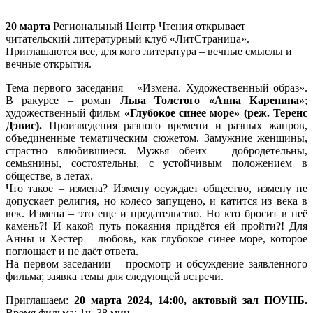
20 марта
Региональный Центр Чтения открывает
читательский литературный клуб «ЛитСтраница».
Приглашаются все, для кого литература – вечные смыслы и
вечные открытия.
Тема первого заседания – «Измена. Художественный образ».
В ракурсе – роман
Льва Толстого «Анна Каренина»
;
художественный фильм
«Глубокое синее море» (реж. Теренс
Дэвис).
Произведения разного времени и разных жанров,
объединенные тематическим сюжетом. Замужние женщины,
страстно влюбившиеся. Мужья обеих – добродетельны,
семьянины, состоятельны, с устойчивым положением в
обществе, в летах.
Что такое – измена? Измену осуждает общество, измену не
допускает религия, но колесо запущено, и катится из века в
век. Измена – это еще и предательство. Но кто бросит в неё
камень?! И какой путь покаяния придётся ей пройти?! Для
Анны и Хестер – любовь, как глубокое синее море, которое
поглощает и не даёт ответа.
На первом заседании – просмотр и обсуждение заявленного
фильма; заявка темы для следующей встречи.
Приглашаем:
20 марта 2024, 14:00, актовый зал ПОУНБ.
Время фильма: 1ч. 38 мин.