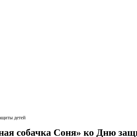
ащиты детей
ая собачка Соня» ко Дню защ