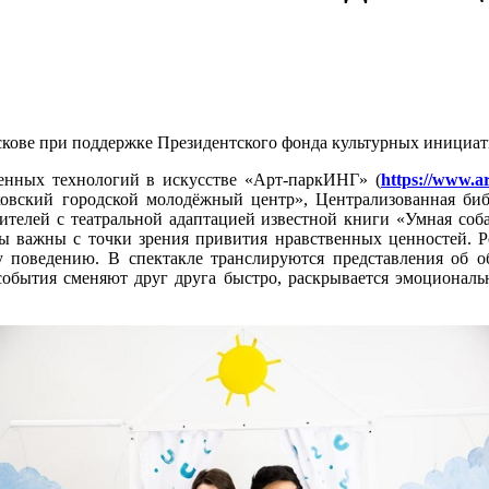
Пскове при поддержке Президентского фонда культурных инициат
нных технологий в искусстве «Арт-паркИНГ» (
https://www.ar
овский городской молодёжный центр», Централизованная библ
дителей с театральной адаптацией известной книги «Умная со
азы важны с точки зрения привития нравственных ценностей. Р
у поведению. В спектакле транслируются представления об о
обытия сменяют друг друга быстро, раскрывается эмоциональн