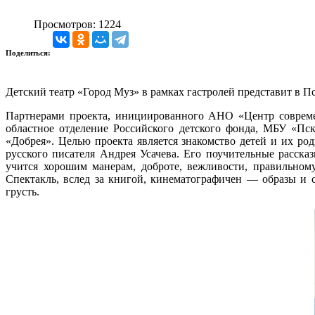
Просмотров: 1224
Поделиться:
Детский театр «Город Муз» в рамках гастролей представит в 
Партнерами проекта, инициированного АНО «Центр совреме
областное отделение Российского детского фонда, МБУ «Пск
«Добрея». Целью проекта является знакомство детей и их ро
русского писателя Андрея Усачева. Его поучительные расск
учится хорошим манерам, доброте, вежливости, правильном
Спектакль, вслед за книгой, кинематографичен — образы и с
грусть.