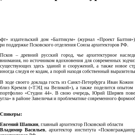
Лофт» издательский дом «Балтикум» (журнал «Проект Балтия
при поддержке Псковского отделения Союза архитекторов РФ.
Псков – древний русский город, чье архитектурное наслед
внимания, но источником вдохновения для современных зодчих
существующих здесь зданий и сооружений, а также новое стр
иногда следуя ее кодам, а порой находя собственный выразитель
В ходе своего доклада гость из Санкт-Петербурга Иван Кожин
близ Кремля («ТЭЦ на Великой»), а также поделится опытом 
портфолио «Студии 44». В свою очередь, Юрий Ширяев пове
угла» в районе Завеличья и проблематике современного формооб
Спикеры:
Евгений
Шапкин
, главный архитектор Псковской области
Владимир Васильев
, архитектор института «Псковгражданп