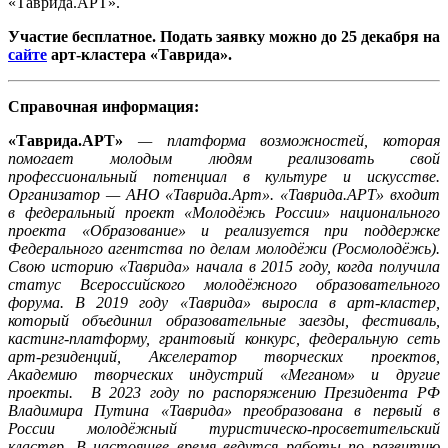
«Таврида.АРТ».
Участие бесплатное. Подать заявку можно до 25 декабря на
сайте
арт-кластера «Таврида».
Справочная информация:
«Таврида.АРТ»
— платформа возможностей, которая
помогает молодым людям реализовать свой
профессиональный потенциал в культуре и искусстве.
Организатор — АНО «Таврида.Арт». «Таврида.АРТ» входит
в федеральный проект «Молодёжь России» национального
проекта «Образование» и реализуется при поддержке
Федерального агентства по делам молодёжи (Росмолодёжь).
Свою историю «Таврида» начала в 2015 году, когда получила
статус Всероссийского молодёжного образовательного
форума. В 2019 году «Таврида» выросла в арт-кластер,
который объединил образовательные заезды, фестиваль,
кастинг-платформу, грантовый конкурс, федеральную сеть
арт-резиденций, Акселератор творческих проектов,
Академию творческих индустрий «Меганом» и другие
проекты. В 2023 году по распоряжению Президента РФ
Владимира Путина «Таврида» преобразована в первый в
России молодёжный туристическо-просветительский
кластер. В настоящее время ведутся работы по развитию