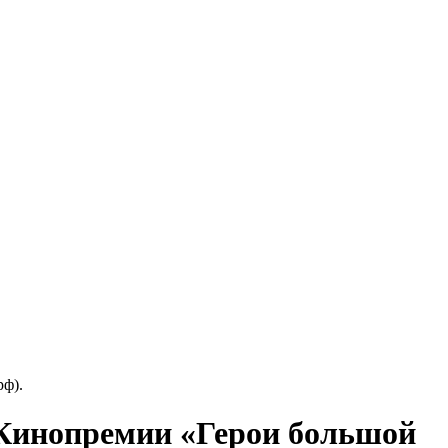
ф).
 Кинопремии «Герои большой