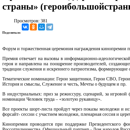
страны» (героибольшойстран
Просмотров: 381
Поделиться:
Форум и торжественная церемония награждения кинопремии пр
Премия отвечает на вызовы в информационно-идеологической
героя и направлена на поощрение производителей, создающи
традиции служения и искреннего патриотизма, формирующие о
Тематические номинации: Герои защитники, Герои СВО, Герои 
История и смыслы, Служение и честь, Мечты о будущем и пр.
В индустриальных: приз за режиссуру, сценарий, за игровой
номинации Человек труда – «золотую рукавицу».
Все проекты шорт-листа пройдут через показы молодежи и и
форсайт- сессии с участием молодежи, пленарная сессия и цер
Кинопремия проводится при поддержке Президентского фо
Россотрудничества. Официальный партнер - Дом народов Ро