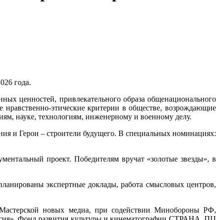
026 года.
нных ценностей, привлекательного образа общенационального
е нравственно-этические критерии в обществе, возрождающие
ям, науке, технологиям, инженерному и военному делу.
ния и Герои – строители будущего. В специальных номинациях:
ументальный проект. Победителям вручат «золотые звезды», в
планированы экспертные доклады, работа смысловых центров,
 Мастерской новых медиа, при содействии Минобороны РФ,
сия», Фонд развития культуры и кинематографии СТРАНА, ПЦ