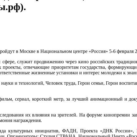
ы.рф).
ойдут в Москве в Национальном центре «Россия» 5-6 февраля 2
 сфере, служит продвижению через кино российских традицио
х проекты, отвечающие приоритетам государства, формирующи
тветственные жизненные установки и интерес молодежи к знани
науки и технологий, Человек труда, Герои семьи, Герои воспита
 фильм, сериал, короткий метр, за лучший анимационный и док
сследования их влияния на зрителей. На форуме кинопремии за
емония награждения.
нда культурных инициатив, ФАДН, Проекта «ДНК России»,
ссии. Организаторы: Студия СТРАНА, Национальный Центр «Рос