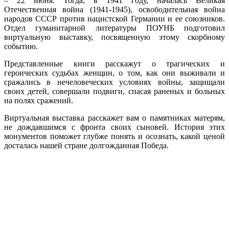
– 22 июня. Тогда, в 1941 году, началась Великая
Отечественная война (1941-1945), освободительная война
народов СССР против нацистской Германии и ее союзников.
Отдел гуманитарной литературы ПОУНБ подготовил
виртуальную выставку, посвященную этому скорбному
событию.
Представленные книги расскажут о трагических и
героических судьбах женщин, о том, как они выживали и
сражались в нечеловеческих условиях войны, защищали
своих детей, совершали подвиги, спасая раненых и больных
на полях сражений.
Виртуальная выставка расскажет вам о памятниках матерям,
не дождавшимся с фронта своих сыновей. История этих
монументов поможет глубже понять и осознать, какой ценой
досталась нашей стране долгожданная Победа.