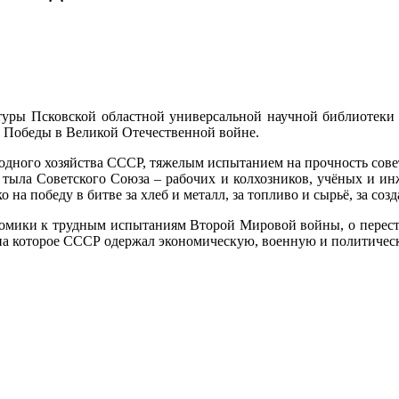
атуры Псковской областной универсальной научной библиотеки
 Победы в Великой Отечественной войне.
одного хозяйства СССР, тяжелым испытанием на прочность сове
тыла Советского Союза – рабочих и колхозников, учёных и инж
 на победу в битве за хлеб и металл, за топливо и сырьё, за соз
номики к трудным испытаниям Второй Мировой войны, о перестр
 на которое СССР одержал экономическую, военную и политичес