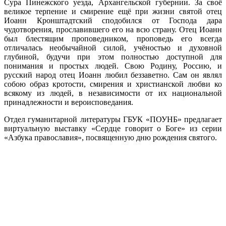
Сура Пинежского уезда, Архангельской губернии. За своё
великое терпение и смирение ещё при жизни святой отец
Иоанн Кронштадтский сподобился от Господа дара
чудотворения, прославившего его на всю страну. Отец Иоанн
был блестящим проповедником, проповедь его всегда
отличалась необычайной силой, учёностью и духовной
глубиной, будучи при этом полностью доступной для
понимания и простых людей. Свою Родину, Россию, и
русский народ отец Иоанн любил беззаветно. Сам он являл
собою образ кротости, смирения и христианской любви ко
всякому из людей, в независимости от их национальной
принадлежности и вероисповедания.
Отдел гуманитарной литературы ГБУК «ПОУНБ» предлагает
виртуальную выставку «Сердце говорит о Боге» из серии
«Азбука православия», посвященную дню рождения святого.