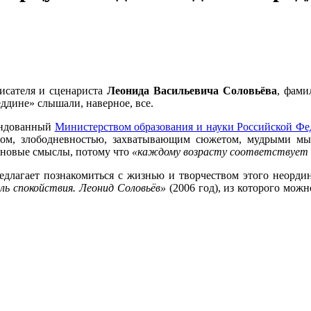
писателя и сценариста
Леонида Васильевича Соловьёва
, фами
ддине» слышали, наверное, все.
ендованный
Министерством образования и науки Российской Фе
ом, злободневностью, захватывающим сюжетом, мудрыми мыс
я новые смыслы, потому что
«каждому возрасту соответствует 
едлагает познакомиться с жизнью и творчеством этого неордин
ь спокойствия. Леонид Соловьёв»
(2006 год), из которого мож