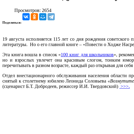
Просмотров: 2654
Поделиться:
19 августа исполняется 115 лет со дня рождения советского 
литературы. Но о его главной книге – «Повести о Ходже Насре
Эта книга вошла в список «
100 книг для школьников
», реком
но и взрослых увлечет она красивым слогом, тонким юмор
перечитывать в разном возрасте, каждый раз открывая для себ
Отдел внестационарного обслуживания населения области пр
снятый к столетнему юбилею Леонида Соловьева
«Возмутител
(сценарист Б.Т. Добродеев, режиссер И.И. Твердовский)
>>>.