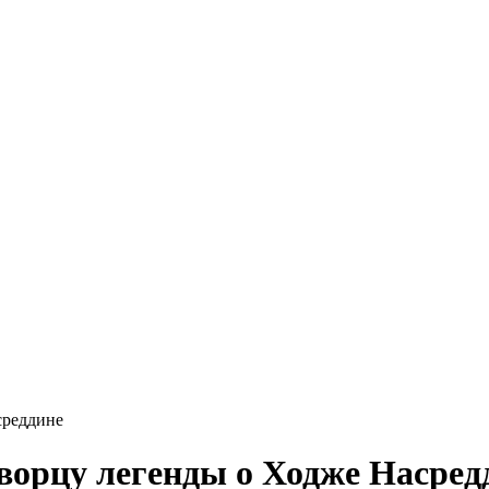
среддине
творцу легенды о Ходже Насред