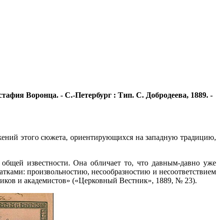
встафия Воронца. - С.-Петербург : Тип. С. Добродеева, 1889. -
жений этого сюжета, ориентирующихся на западную традицию,
 общей известности. Она обличает то, что давным-давно уже
атками: произвольностию, несообразностию и несоответствием
иков и академистов» («Церковный Вестник», 1889, № 23).