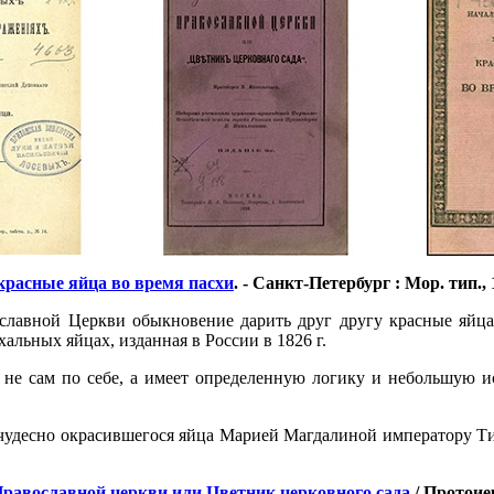
красные яйца во время пасхи
. - Санкт-Петербург : Мор. тип., 1
ославной Церкви обыкновение дарить друг другу красные яйца
альных яйцах, изданная в России в 1826 г.
к не сам по себе, а имеет определенную логику и небольшую 
 чудесно окрасившегося яйца Марией Магдалиной императору Тиб
равославной церкви или Цветник церковного сада
/ Протоиер