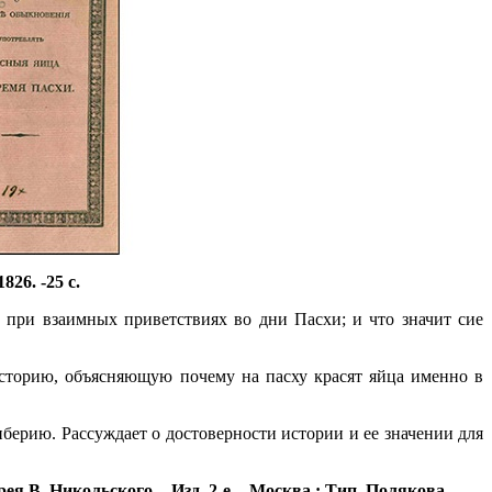
826. -25 с.
 при взаимных приветствиях во дни Пасхи; и что значит сие
историю, объясняющую почему на пасху красят яйца именно в
ерию. Рассуждает о достоверности истории и ее значении для
ея В. Никольского. - Изд. 2-е. - Москва : Тип. Полякова,