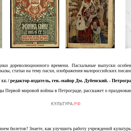
дики дореволюционного времени. Пасхальные выпуски особе
азы, статьи на тему пасхи, изображения малороссийских писано
г.г. / редактор-издатель, ген.-майор Дм. Дубенский. - Петрогра
 Первой мировой войны в Петрограде, расскажет о праздновани
ем билетов? Знаете, как улучшить работу учреждений культур