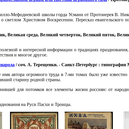
илло-Мефодиевской школы горда Усмани от Протоиерея В. Нико
е о светлом Христовом Воскресении. Пересказ евангельского п
к, Великая среда, Великий четверток, Великий пяток, Велика
олезной и интересной информации о традициях празднования, 
тствия и многое другое.
 народа
/ соч. А. Терещенки. - Санкт-Петербург : типография М
у имя автора огромного труда в 7-ми томах было уже известно
чавший старину родной страны.
анившей для потомков все элементы жизни россиян: от народ
зднования на Руси Пасхи и Троицы.