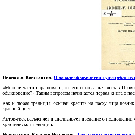
Икономос Константин.
О начале обыкновения употреблять 
«Многие часто спрашивают, отчего и когда началось в Прав
обыкновение?» Таким вопросом начинается первая книга о пасх
Как и любая традиция, обычай красить на пасху яйца возни
красный цвет.
Автор-грек разъясняет и анализирует предание о подношении
христианской традиции.
Никольский, Василий Иванович.
Двунадесятые праздники П