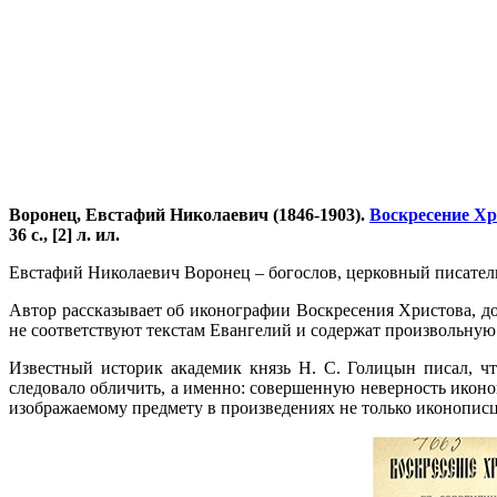
Воронец, Евстафий Николаевич (1846-1903).
Воскресение Х
36 с., [2] л. ил.
Евстафий Николаевич Воронец – богослов, церковный писател
Автор рассказывает об иконографии Воскресения Христова, 
не соответствуют текстам Евангелий и содержат произвольную
Известный историк академик князь Н. С. Голицын писал, чт
следовало обличить, а именно: совершенную неверность икон
изображаемому предмету в произведениях не только иконописц