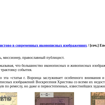
ристово в современных иконописных изображениях
/ [соч.] Е
ь, миссионер, православный публицист.
доказывая, что большинство иконописных и живописных изобра
 трактовку события.
о эта «статья г. Воронца заслуживает особенного внимания и
описных изображений Воскресения Христова со всеми их недост
ев по ремеслу, но даже и первостепенных, известнейших художн