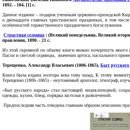
1892. - 104, [1] с.
Данное издание – подарок ученикам церковно-приходской Кир
о двенадцати главных христианских праздниках, в том числ
особенностей торжественного праздничного богослужения.
Страстная седмица
: (Великий понедельник, Великий вторни
правления, 1890. - 21 с.
Из этой скромной по объему книги можно почерпнуть много п
Пасхи и светлой седмицы, значении артоса, пасхального приве
Терещенко, Александр Власьевич (1806-1865).
Быт русского
Книга была издана полтора века тому назад. К этому момент
Терещенко (1806–1865) – неутомимый археолог, этнограф, изу
«Быт русского народа» стал настоящей энциклопедией, сохр
одежды, кухни, блюд, порядка застолья и развлечений.
Предпоследняя часть отведена главным образом описанию пра