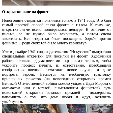
Открытки папе на фронт
Новогодние открытки появились только в 1941 году. Это был
самый простой способ связи фронта с тылом. К тому же,
открытка легче всего подвергалась цензуре. В отличие от
письма, ее не нужно было вскрывать, а потом снова
заклеивать. Все открытки были посвящены борьбе против
фашизма. Среди сюжетов было много карикатур.
Уже в декабре 1941 года издательство "Искусство" выпустило
специальные открытки для посылки на фронт. Художники
работали только с двумя цветами – красным и черным, чтобы
ускорить процесс печати, и, естественно, преобладали
изображения военной тематики: новое оружие и даже
портреты героев. Несмотря на необычную трактовку
привычных сюжетов (на новогодних открытках времен
Великой Отечественной войны можно увидеть Деда Мороза с
автоматом или с метлой, выметающим фашистов), суть
новогодней открытки осталась прежней – поддержать,
напомнить о том, что дома любят и ждут, заставить
улыбнуться.