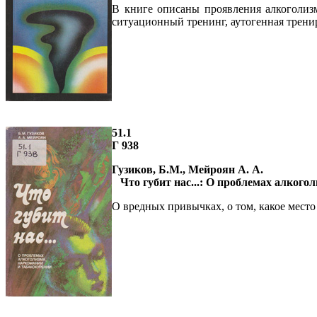
В книге описаны проявления алкоголизм
ситуационный тренинг, аутогенная тренир
51.1
Г 938
Гузиков, Б.М., Мейроян А. А.
Что губит нас...: О проблемах алког
О вредных привычках, о том, какое место