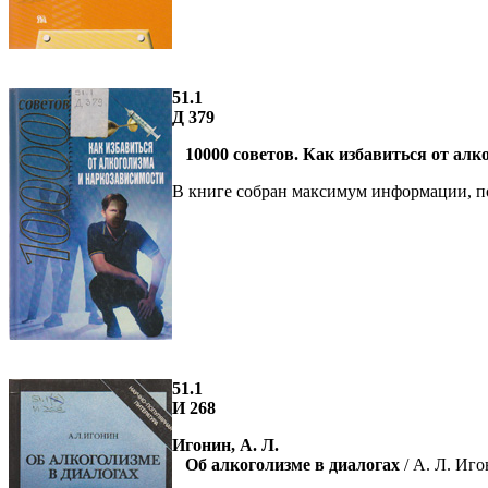
51.1
Д 379
10000 советов. Как избавиться от алк
В книге собран максимум информации, по
51.1
И 268
Игонин, А. Л.
Об алкоголизме в диалогах
/ А. Л. Иго