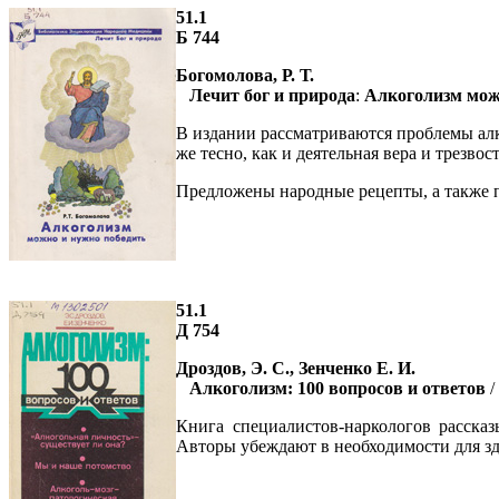
51.1
Б 744
Богомолова, Р. Т.
Лечит бог и природа
:
Алкоголизм мож
В издании рассматриваются проблемы алк
же тесно, как и деятельная вера и трезвост
Предложены народные рецепты, а также 
51.1
Д 754
Дроздов, Э. С., Зенченко Е. И.
Алкоголизм: 100 вопросов и ответов
/
Книга специалистов-наркологов расска
Авторы убеждают в необходимости для зд