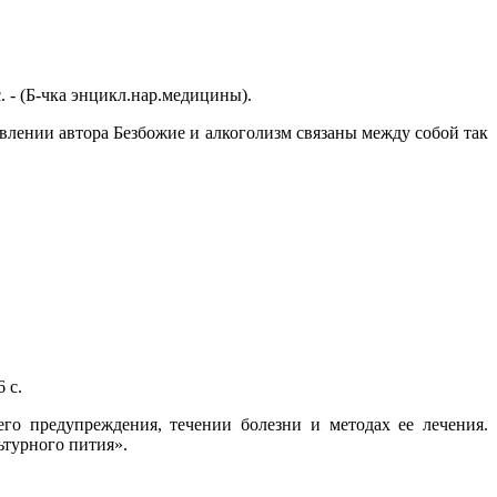
 с. - (Б-чка энцикл.нар.медицины).
влении автора Безбожие и алкоголизм связаны между собой так
 с.
его предупреждения, течении болезни и методах ее лечения.
ьтурного пития».