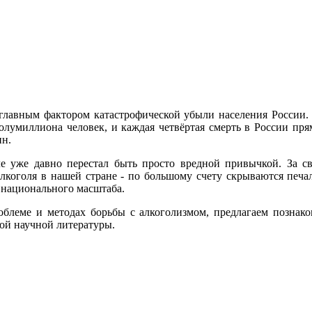
главным фактором катастрофической убыли населения России.
лумиллиона человек, и каждая четвёртая смерть в России прям
ин.
е уже давно перестал быть просто вредной привычкой. За с
лкоголя в нашей стране - по большому счету скрываются печа
 национального масштаба.
облеме и методах борьбы с алкоголизмом, предлагаем познак
ой научной литературы.