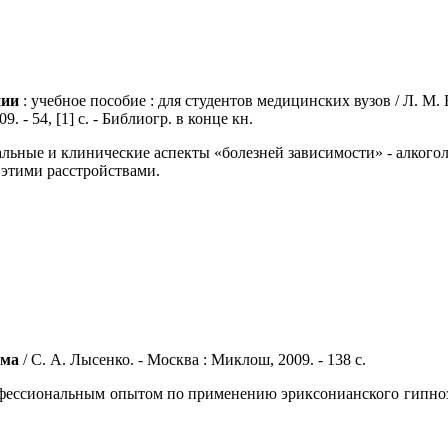
нии
: учебное пособие : для студентов медицинских вузов / Л. М.
 - 54, [1] с. - Библиогр. в конце кн.
льные и клинические аспекты «болезней зависимости» - алкого
этими расстройствами.
зма
/ С. А. Лысенко. - Москва : Миклош, 2009. - 138 с.
фессиональным опытом по применению эриксонианского гипноза