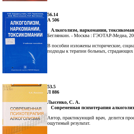
56.14
А 506
Алкоголизм, наркомании, токсикома
Беглянкин. - Москва : ГЭОТАР-Медиа, 2009.
В пособии изложены исторические, социа
подходы к терапии больных, страдающих 
53.5
Л 886
Лысенко, С. А.
Современная психотерапия алкоголи
Автор, практикующий врач, делится про
ощутимый результат.