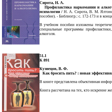
Сирота, Н. А.
Профилактика наркомании и алкоголи
психологии /
Н. А. Сирота, В. М. Ялтонс
пособие). - Библиогр.: с. 172-173 и в конце
В учебном пособии изложены теоретиче
специальные программы профилактики,
алкоголя.
51.1
К 891
Кузнецов, В. Ф.
Как бросить пить? : новая эффектив
В книге представлена объективная инфор
Книга рассчитана на тех, кто искренне же