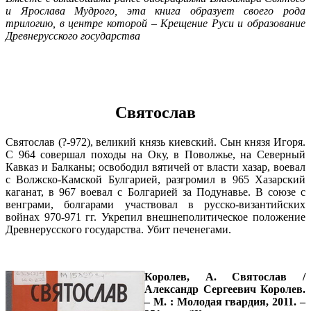
и Ярослава Мудрого, эта книга образует своего рода
трилогию, в центре которой – Крещение Руси и образование
Древнерусского государства
Святослав
Святослав (?-972), великий князь киевский. Сын князя Игоря.
С 964 совершал походы на Оку, в Поволжье, на Северный
Кавказ и Балканы; освободил вятичей от власти хазар, воевал
с Волжско-Камской Булгарией, разгромил в 965 Хазарский
каганат, в 967 воевал с Болгарией за Подунавье. В союзе с
венграми, болгарами участвовал в русско-византийских
войнах 970-971 гг. Укрепил внешнеполитическое положение
Древнерусского государства. Убит печенегами.
Королев, А. Святослав /
Александр Сергеевич Королев.
– М. : Молодая гвардия, 2011. –