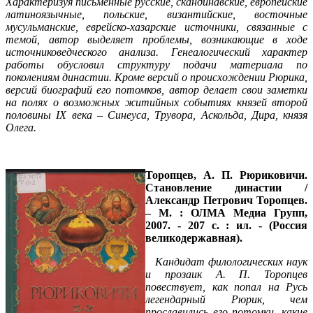
Характеризуя письменные
русские, скандинавские, европейские
латиноязычные, польские, византийские, восточные
мусульманские, еврейско-хазарские источники, связанные с
темой, автор выделяет проблемы, возникающие в ходе
источниковедческого анализа. Генеалогический характер
работы обусловил структуру подачи материала по
поколениям династии. Кроме версий о происхождении Рюрика,
версий биографий его потомков, автор делает свои заметки
на полях о возможных житийных событиях князей второй
половины
I
Х века – Синеуса, Трувора, Аскольда, Дира, князя
Олега.
Торопцев, А. П.
Рюриковичи.
Становление династии /
Александр Петрович Торопцев.
– М. : ОЛМА Медиа Групп,
2007. - 207 с. : ил. - (Россия
великодержавная).
К
андидат филологических наук
и прозаик А. П. Торопцев
повествует, как попал на Русь
легендарный Рюрик, чем
прославились его потомки, какие