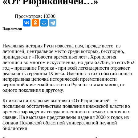
«От Рюриковичей…»
Просмотров: 10300
Поделиться:
Начальная история Руси известна нам, прежде всего, из
летописей, центральное место среди которых, бесспорно,
принадлежит «Повести временных лет». Хронология
летописи во многом искусственна, но дата 6370-й, то есть 862
год – призвание Рюрика - при всей легендарности отражает
реальность середины IХ века. Именно с этих событий пошла
непрерывная цепочка исторической преемственности
верховной княжеской власти на Руси от князя к князю, от
одного поколения к другому.
Книжная виртуальная выставка «От Рюриковичей…»
посвящена обстоятельствам появления княжеской власти во
времена зарождения государственности в землях восточных
славян. На выставке представлены издания 2000-х годов из
фондов Псковской областной универсальной научной
библиотеки.