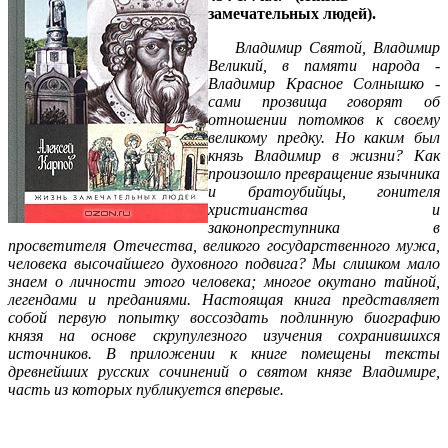
замечательных людей).
Владимир Святой, Владимир
Великий, в памяти народа -
Владимир Красное Солнышко -
сами прозвища говорят об
отношении потомков к своему
великому предку. Но каким был
князь Владимир в жизни? Как
произошло превращение язычника
и братоубийцы, гонителя
христианства и
законопреступника в
просветителя Отечества, великого государственного мужа,
человека высочайшего духовного подвига? Мы слишком мало
знаем о личности этого человека; многое окутано тайной,
легендами и преданиями. Настоящая книга представляет
собой первую попытку воссоздать подлинную биографию
князя на основе скрупулезного изучения сохранившихся
источников. В приложении к книге помещены тексты
древнейших русских сочинений о святом князе Владимире,
часть из которых публикуется впервые.