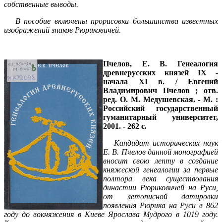
собственные выводы.
В пособие включены прорисовки большинства известных
изображений знаков Рюриковичей.
Пчелов, Е. В.
Генеалогия
древнерусских князей IX -
начала XI в. / Евгений
Владимирович Пчелов ; отв.
ред. О. М. Медушевская. - М. :
Российский государственный
гуманитарный университет,
2001. - 262 с.
Кандидат исторических наук
Е. В. Пчелов данной монографией
вносит свою лепту в создание
княжеской генеалогии за первые
полтора века существования
династии Рюриковичей на Руси,
от летописной датировки
появления Рюрика на Руси в 862
году до вокняжения в Киеве Ярослава Мудрого в 1019 году.