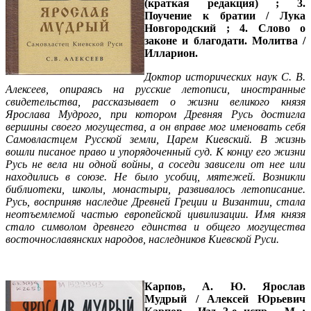
(краткая редакция) ; 3.
Поучение к братии / Лука
Новгородский ; 4. Слово о
законе и благодати. Молитва /
Илларион.
Доктор исторических наук С. В.
Алексеев, опираясь на русские летописи, иностранные
свидетельства, рассказывает о жизни великого князя
Ярослава Мудрого, при котором Древняя Русь достигла
вершины своего могущества, а он вправе мог именовать себя
Самовластцем Русской земли, Царем Киевский. В жизнь
вошли писаное право и упорядоченный суд. К концу его жизни
Русь не вела ни одной войны, а соседи зависели от нее или
находились в союзе. Не было усобиц, мятежей. Возникли
библиотеки, школы, монастыри, развивалось летописание.
Русь, восприняв наследие Древней Греции и Византии, стала
неотъемлемой частью европейской цивилизации. Имя князя
стало символом древнего единства и общего могущества
восточнославянских народов, наследников Киевской Руси.
Карпов, А. Ю.
Ярослав
Мудрый / Алексей Юрьевич