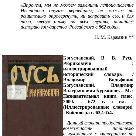
«Впрочем, мы не можем заменить летоисчисление
Несторова другим вернейшим; не можем ни
решительно опровергнуть, ни исправить его, и для
того, следуя оному во всех случаях, начинаем
историю государства Российского с 862 года».
Н. М. Карамзин
**
Богуславский, В. В.
Русь.
Рюриковичи :
иллюстрированный
исторический словарь /
Владимир Вольфович
Богуславский, Владимир
Валерьянович Бурминов. – М. :
Познавательная книга плюс,
2000. - 672 с. : ил. -
(Иллюстрированные словари).
- Библиогр.: с. 632-654.
Данный словарь предоставляет
возможность читателю
ознакомиться с материалом по