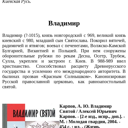
Киевская Русь.
Владимир
Владимир (?-1015), князь новгородский с 969, великий князь
киевский с 980, младший сын Святослава. Покорил вятичей,
радимичей и ятвягов; воевал с печенегами, Волжско-Камской
Булгарией, Византией и Польшей. При нем сооружены
оборонительные рубежи по рекам Десна, Осетр, Трубеж,
Сулла, укреплен и застроен г. Киев. В 988-989 ввел
христианство. Способствовал расцвету Древнерусского
государства и усилению его международного авторитета. В
былинах прозван «Красным Солнышком». Канонизирован
Русской православной церковью, как равноапостольный
святой.
Карпов, А. Ю.
Владимир
Святой / Алексей Юрьевич
Карпов. - [2-е изд., испр., доп.]. -
М. : Молодая гвардия, 2004. -
454 с. : ил. - (Жизнь