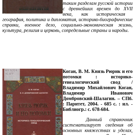
таким разделам русской истории
с древнейших времен до Х
VII
века, как историческая
география, политика и дипломатия, историко-биографические
справки, военное дело, социально-экономическая жизнь,
культура, религия и церковь, сопредельные страны и народы
.
Коган, В. М.
Князь Рюрик и его
потомки : историко-
генеалогический свод /
Владимир Михайлович Коган,
Владимир Иванович
Домбровский-Шалагин. – СПб.
: Паритет, 2004. - 685 с. : ил. -
Библиогр.: с. 678-684.
Данный справочник
систематизирует сведения об
основных княжествах и уделах,