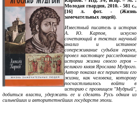
Карпов. - Изд. 3-е, испр. – М. :
Молодая гвардия, 2010. - 581 с.,
[16] л. фот. - (Жизнь
замечательных людей)
.
Известный писатель и историк
А. Ю. Карпов, искусно
сочетающий в текстах научный
анализ и истинное
сопереживание судьбам героев,
провел настоящее расследование
истории жизни своего героя –
великого князя Ярослава Мудрого.
Автор показал все перипетии его
жизни, как человека, которому
посчастливилось войти в
историю с прозвищем "Мудрый",
добиться власти, удержать ее и сделать Русь одним из
сильнейших и авторитетнейших государств эпохи.