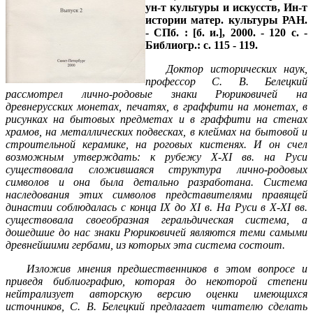
ун-т культуры и искусств, Ин-т
истории матер. культуры РАН.
- СПб. : [б. и.], 2000. - 120 с. -
Библиогр.: с. 115 - 119.
Доктор исторических наук,
профессор С. В. Белецкий
рассмотрел лично-родовые знаки Рюриковичей на
древнерусских монетах, печатях, в граффити на монетах, в
рисунках на бытовых предметах и в граффити на стенах
храмов, на металлических подвесках, в клеймах на бытовой и
строительной керамике, на роговых кистенях. И он счел
возможным утверждать: к рубежу Х-Х
I
вв. на Руси
существовала сложившаяся структура лично-родовых
символов и она была детально разработана. Система
наследования этих символов представителями правящей
династии соблюдалась с конца
I
Х до Х
I
в. На Руси в Х-Х
I
вв.
существовала своеобразная геральдическая система, а
дошедшие до нас знаки Рюриковичей являются теми самыми
древнейшими гербами, из которых эта система состоит.
Изложив мнения предшественников в этом вопросе и
приведя библиографию, которая до некоторой степени
нейтрализует авторскую версию оценки имеющихся
источников, С. В. Белецкий предлагает читателю сделать