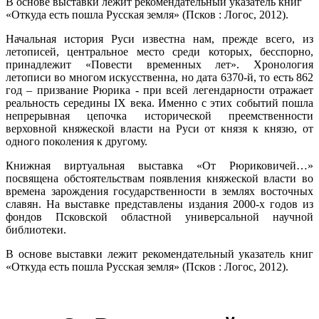
В основе выставки лежит рекомендательный указатель книг
«Откуда есть пошла Русская земля» (Псков : Логос, 2012).
Начальная история Руси известна нам, прежде всего, из
летописей, центральное место среди которых, бесспорно,
принадлежит «Повести временных лет». Хронология
летописи во многом искусственна, но дата 6370-й, то есть 862
год – призвание Рюрика - при всей легендарности отражает
реальность середины IХ века. Именно с этих событий пошла
непрерывная цепочка исторической преемственности
верховной княжеской власти на Руси от князя к князю, от
одного поколения к другому.
Книжная виртуальная выставка «От Рюриковичей…»
посвящена обстоятельствам появления княжеской власти во
времена зарождения государственности в землях восточных
славян. На выставке представлены издания 2000-х годов из
фондов Псковской областной универсальной научной
библиотеки.
В основе выставки лежит рекомендательный указатель книг
«Откуда есть пошла Русская земля» (Псков : Логос, 2012).