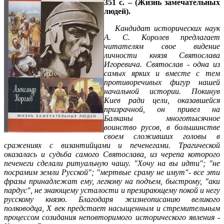
351 с. – (Жизнь замечательных
людей).
Кандидат исторических наук
А. С. Королев предлагает
читателям свое видение
личности князя Святослава
Игоревича. Святослав - одна из
самых ярких и вместе с тем
противоречивых фигур нашей
начальной истории. Покинув
Киев ради цели, оказавшейся
призрачной, он привел на
Балканы многотысячное
воинство русов, в большинстве
своем сложивших головы в
сражениях с византийцами и печенегами. Трагической
оказалась и судьба самого Святослава, из черепа которого
печенеги сделали ритуальную чашу. "Хочу на вы идти"; "не
посрамим земли Русской"; "мертвые сраму не имут"- все эти
фразы принадлежат ему, легкому на подъем, быстрому, "аки
пардус", не знающему усталости и презирающему покой и негу
русскому князю. Благодаря жизнеописанию великого
полководца, X век предстает насыщенным и стремительным
процессом созидания неповторимого исторического явления -