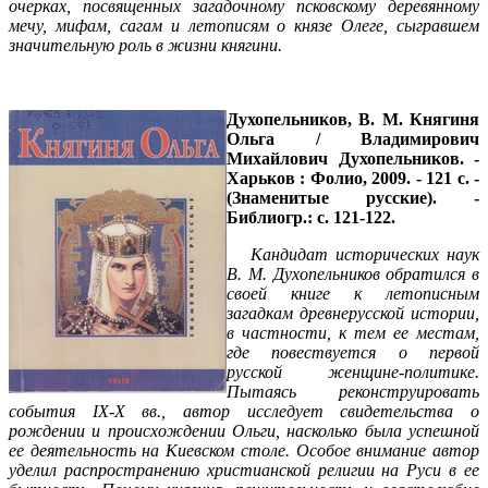
очерках, посвященных загадочному псковскому деревянному
мечу, мифам, сагам и летописям о князе Олеге, сыгравшем
значительную роль в жизни княгини.
Духопельников, В. М.
Княгиня
Ольга / Владимирович
Михайлович Духопельников. -
Харьков : Фолио, 2009. - 121 с. -
(Знаменитые русские). -
Библиогр.: с. 121-122.
Кандидат исторических наук
В. М. Духопельников обратился в
своей книге к летописным
загадкам древнерусской истории,
в частности, к тем ее местам,
где повествуется о первой
русской женщине-политике.
Пытаясь реконструировать
события
IX
-Х вв., автор исследует свидетельства о
рождении и происхождении Ольги, насколько была успешной
ее деятельность на Киевском столе. Особое внимание автор
уделил распространению христианской религии на Руси в ее