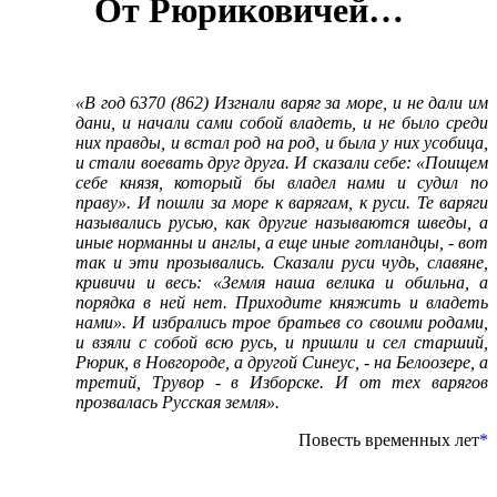
От Рюриковичей…
«В год 6370 (862) Изгнали варяг за море, и не дали им
дани, и начали сами собой владеть, и не было среди
них правды, и встал род на род, и была у них усобица,
и стали воевать друг друга. И сказали себе: «Поищем
себе князя, который бы владел нами и судил по
праву». И пошли за море к варягам, к руси. Те варяги
назывались русью, как другие называются шведы, а
иные норманны и англы, а еще иные готландцы, - вот
так и эти прозывались. Сказали руси чудь, славяне,
кривичи и весь: «Земля наша велика и обильна, а
порядка в ней нет. Приходите княжить и владеть
нами». И избрались трое братьев со своими родами,
и взяли с собой всю русь, и пришли и сел старший,
Рюрик, в Новгороде, а другой Синеус, - на Белоозере, а
третий, Трувор - в Изборске. И от тех варягов
прозвалась Русская земля».
Повесть временных лет
*