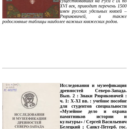
существовавших на Руси с
I
Х по
Х
VI
век, приводит перечень 1500
имен русских удельных князей –
Рюриковичей, а также
родословные таблицы наиболее важных княжеских родов.
Исследования и музеефикация
древностей Северо-Запада
.
Вып. 2 : Знаки Рюриковичей :
ч. 1: X-XI вв. : учебное пособие
для студентов специальности
«Музейное дело и охрана
памятников истории и
культуры» / Сергей Васильевич
Белецкий ; Санкт-Петерб. гос.