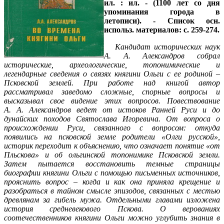
ил. : ил. - (1100 лет со дня
упоминания города в
летописи). - Список осн.
использ. материалов: с. 259-274.
Кандидат исторических наук
А. А. Александров собрал
исторические, археологические, топонимические и
легендарные сведения о связях княгини Ольги с ее родиной –
Псковской землей. При работе над книгой автор
рассматривал заведомо сложные, спорные вопросы и
высказывал свое видение этих вопросов. Повествование
А. А. Александров ведет от истоков Ранней Руси и до
дунайских походов Святослава Игоревича. От вопроса о
происхождении Руси, связанного с вопросом: откуда
появились на псковской земле родители «Олги русской»,
историк переходит к объяснению, что означает понятие «от
Пльскова» и об ольгинской топонимике Псковской земли.
Затем пытается восстановить темные страницы
биографии княгини Ольги с помощью письменных источников,
прояснить вопрос – когда и как она приняла крещение и
разобраться в тайном смысле эпизодов, связанных с местью
древлянам за гибель мужа. Отдельными главами изложена
история средневекового Пскова. О верованиях
соотечественников княгини Ольги можно углубить знания в