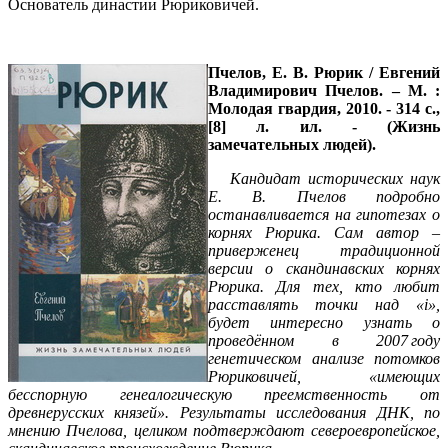
Основатель династии Рюриковичей.
Пчелов, Е. В.
Рюрик / Евгений
Владимирович Пчелов. – М. :
Молодая гвардия, 2010. - 314 с.,
[8] л. ил. - (Жизнь
замечательных людей).
Кандидат исторических наук
Е. В. Пчелов
подробно
останавливается на гипотезах о
корнях Рюрика. Сам автор –
приверженец традиционной
версии о скандинавских корнях
Рюрика. Для тех, кто любит
расставлять точки над «i»,
будет интересно узнать о
проведённом в 2007 году
генетическом анализе потомков
Рюриковичей, «имеющих
бесспорную генеалогическую преемственность от
древнерусских князей». Результаты исследования ДНК, по
мнению Пчелова, целиком подтверждают североевропейское,