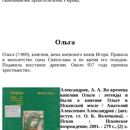
скандинавское происхождение Рюрика.
Ольга
Ольга (?-969), княгиня, жена киевского князя Игоря. Правила
в малолетство сына Святослава и во время его походов.
Подавила восстание древлян. Около 957 года приняла
христианство.
Александров, А. А.
Во времена
княгини Ольги : легенды и
были о княгине Ольге в
Псковской земле / Анатолий
Алексеевич Александров ; [авт.
вступ. ст. О. К. Волочкова]. -
Псков : Псковское
возрождение, 2001. - 279 с., [2] л.