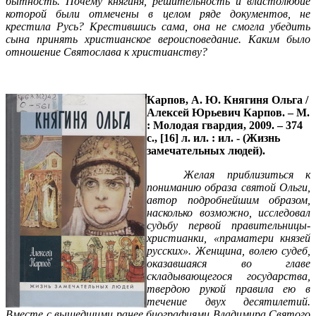
бытность. Почему княгиня, решительность и властолюбие
которой были отмечены в целом ряде документов, не
крестила Русь? Крестившись сама, она не смогла убедить
сына принять христианское вероисповедание. Каким было
отношение Святослава к христианству?
Карпов, А. Ю.
Княгиня Ольга /
Алексей Юрьевич Карпов. – М.
: Молодая гвардия, 2009. – 374
с., [16] л. ил. : ил. - (Жизнь
замечательных людей).
Желая приблизиться к
пониманию образа святой Ольги,
автор подробнейшим образом,
насколько возможно, исследовал
судьбу первой правительницы-
христианки, «праматери князей
русских». Женщина, волею судеб,
оказавшаяся во главе
складывающегося государства,
твердою рукой правила ею в
течение двух десятилетий.
Вместе с вышедшими ранее биографиями Владимира Святого