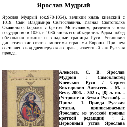
Ярослав Мудрый
Ярослав Мудрый (ок.978-1054), великий князь киевский с
1019. Сын Владимира Святославича. Изгнал Святополка
Окаянного, боролся с братом Мстиславом, разделил с ним
государство в 1026, в 1036 вновь его объединил. Рядом побед
обезопасил южные и западные границы Руси. Установил
династические связи с многими странами Европы. При нем
составлен свод древнерусского права, известный как Русская
правда.
Алексеев, С. В.
Ярослав
Мудрый : Самовластец
Киевской Руси / Сергей
Викторович Алексеев. - М. :
Вече, 2006. - 302 с., [8] л. ил. -
(Устроители Земли Русской). –
Прил.: 1. Правда Русская
(статьи, приписываемые
Ярославу, из русской правды
краткой редакции) ; 2.
Церковный устав Ярослава