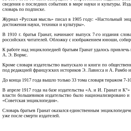
сведения о последних событиях в мире науки и культуры. Из
словарь по подписке.
Журнал «Русская мысль» писал в 1905 году: «Настольный энц
достижения науки, техники и культуры».
В 1910 г. братья Гранат, начинают выпуск 7-го издания слов
российских читателей. Обложку с изображением юноши, собирающ
К работе над энциклопедией братьям Гранат удалось привлечь 
А. Э. Вормс.
Кроме словаря издательство выпускало и книги по обществе
под редакцией
французских историков Э. Лависса и А. Рамбо и
До конца 1917 года вышло только 33 тома словаря тиражом 7-1
В апреле 1917 года на базе издательства «А. и И. Гранат и К
власти большевиков издательство было национализировано и 
«Советская энциклопедия».
Словарь братьев Гранат оказался единственным энциклопедиче
уже после смерти издателей.