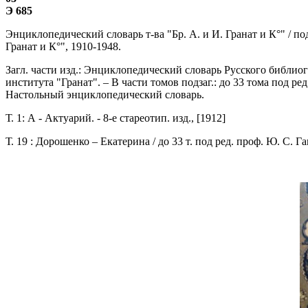
Э 685
Энциклопедический словарь т-ва "Бр. А. и И. Гранат и К°" / под 
Гранат и К°", 1910-1948.
Загл. части изд.: Энциклопедический словарь Русского библиог
института "Гранат". – В части томов подзаг.: до 33 тома под ред
Настольный энциклопедический словарь.
Т. 1: А - Актуарий. - 8-е стареотип. изд., [1912]
Т. 19 : Дорошенко – Екатерина / до 33 т. под ред. проф. Ю. С. Га