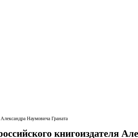
я Александра Наумовича Граната
 российского книгоиздателя Ал