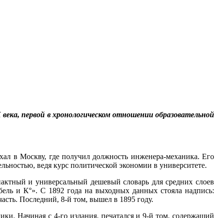
 века, первой в хронологическом отношении образовательной
ал в Москву, где получил должность инженера-механика. Его
льностью, ведя курс политической экономии в университете.
пактный и универсальный дешевый словарь для средних слоев
бель и К°». С 1892 года на выходных данных стояла надпись:
сть. Последний, 8-й том, вышел в 1895 году.
ки. Начиная с 4-го издания, печатался и 9-й том, содержащий