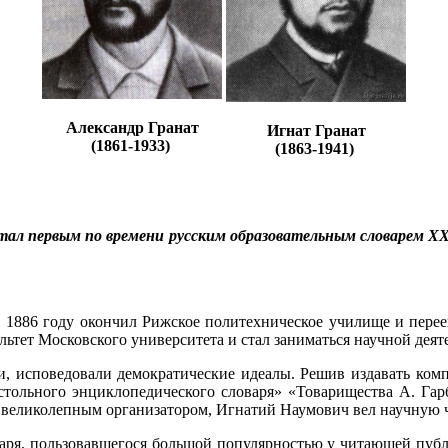
Александр Гранат
Игнат Гранат
(1861-1933)
(1863-1941)
тал первым по времени русским образовательным словарем
XX
 1886 году окончил Рижское политехническое училище и переех
ьтет Московского университета и стал заниматься научной деяте
, исповедовали демократические идеалы. Решив издавать ком
стольного энциклопедического словаря» «Товарищества А. Гар
 великолепным организатором, Игнатий Наумович вел научную ча
аря, пользовавшегося большой популярностью у читающей публи