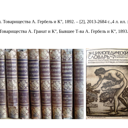
 Товарищества А. Гербель и К°, 1892. – [2], 2013-2684 с.,4 л. ил. :
Товарищества А. Гранат и К°, Бывшее Т-ва А. Гербель и К°, 1893. – [