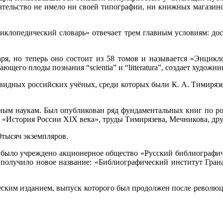
дательство не имело ни своей типографии, ни книжных магазино
иклопедический словарь» отвечает трем главным условиям: дос
аря, но теперь оно состоит из 58 томов и называется
«Энцикло
его плоды познания “scientia” и “litteratura”, создает художни
видных российских учёных, среди которых были К. А. Тимирязев
нным наукам. Был опубликован ряд фундаментальных книг по ро
«История России XIX века», труды Тимирязева, Мечникова, дру
0тысяч экземпляров.
°» было учреждено акционерное общество «Русский библиографич
получило новое название: «Библиографический институт Гранат
ским изданием, выпуск которого был продолжен после революци