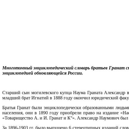
Многотомный энциклопедический словарь братьев Гранат с
энциклопедией обновляющейся России.
Старший сын могилевского купца Наума Граната Александр в
младший брат Игнатий в 1888 году окончил юридический факул
Братья Гранат были энциклопедически образованными людьми
населения, они в 1890 году приобрели право на издание «На
«Товарищество А. и И. Гранат и К°». Александр Наумович был
За 1896-1903 гг. было выпущено 6 стереотипных изданий слов