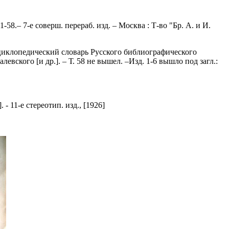
-58.– 7-е соверш. перераб. изд. – Москва : Т-во "Бр. А. и И.
Энциклопедический словарь Русского библиографического
левского [и др.]. – Т. 58 не вышел. –Изд. 1-6 вышло под загл.:
 - 11-е стереотип. изд., [1926]