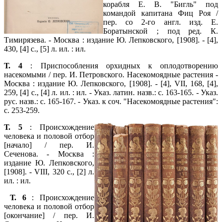
корабля Е. В. "Бигль" под
командой капитана Фиц Роя /
пер. со 2-го англ. изд. Е.
Боратынской ; под ред. К.
Тимирязева. - Москва : издание Ю. Лепковского, [1908]. - [4],
430, [4] с., [5] л. ил. : ил.
Т. 4
: Приспособления орхидных к оплодотворению
насекомыми / пер. И. Петровского. Насекомоядные растения -
Москва : издание Ю. Лепковского, [1908]. - [4], VII, 168, [4],
259, [4] с., [4] л. ил. : ил. - Указ. латин. назв.: с. 163-165. - Указ.
рус. назв.: с. 165-167. - Указ. к соч. "Насекомоядные растения":
с. 253-259.
Т. 5
: Происхождение
человека и половой отбор
[начало] / пер. И.
Сеченова. - Москва :
издание Ю. Лепковского,
[1908]. - VIII, 320 с., [2] л.
ил. : ил.
Т. 6
: Происхождение
человека и половой отбор
[окончание] / пер. И.