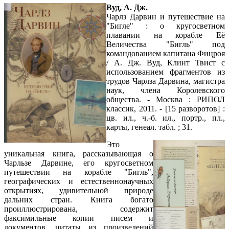
Вуд, А. Дж.
Чарлз Дарвин и путешествие на
"Бигле" : о кругосветном
плавании на корабле Её
Величества "Бигль" под
командованием капитана Фицроя
/ А. Дж. Вуд, Клинт Твист с
использованием фрагментов из
трудов Чарлза Дарвина, магистра
наук, члена Королевского
общества. - Москва : РИПОЛ
классик, 2011. - [15 разворотов] :
цв. ил., ч.-б. ил., портр., пл.,
карты, генеал. табл. ; 31.
Это
уникальная книга, рассказывающая о
Чарльзе Дарвине, его кругосветном
путешествии на корабле "Бигль",
географических и естественнонаучных
открытиях, удивительной природе
дальних стран. Книга богато
проиллюстрирована, содержит
факсимильные копии писем и
документов, цитаты из произведений