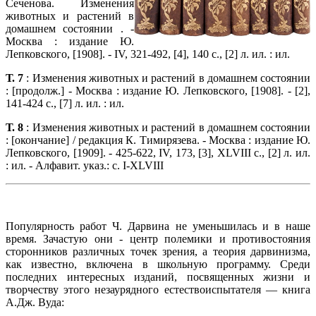
Сеченова. Изменения
животных и растений в
домашнем состоянии . -
Москва : издание Ю.
Лепковского, [1908]. - IV, 321-492, [4], 140 с., [2] л. ил. : ил.
Т. 7
: Изменения животных и растений в домашнем состоянии
: [продолж.] - Москва : издание Ю. Лепковского, [1908]. - [2],
141-424 с., [7] л. ил. : ил.
Т. 8
: Изменения животных и растений в домашнем состоянии
: [окончание] / редакция К. Тимирязева. - Москва : издание Ю.
Лепковского, [1909]. - 425-622, IV, 173, [3], XLVIII с., [2] л. ил.
: ил. - Алфавит. указ.: с. I-XLVIII
Популярность работ Ч. Дарвина не уменьшилась и в наше
время. Зачастую они - центр полемики и противостояния
сторонников различных точек зрения, а теория дарвинизма,
как известно, включена в школьную программу. Среди
последних интересных изданий, посвященных жизни и
творчеству этого незаурядного естествоиспытателя — книга
А.Дж. Вуда: