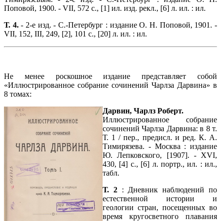
Поповой, 1900. - VII, 572 с., [1] ил. изд. рекл., [6] л. ил. : ил.
Т. 4.
- 2-е изд. - С.-Петербург : издание О. Н. Поповой, 1901. -
VII, 152, III, 249, [2], 101 с., [20] л. ил. : ил.
Не менее роскошное издание представляет собой
«Иллюстрированное собрание сочинений Чарлза Дарвина» в
8 томах:
Дарвин, Чарлз Роберт.
Иллюстрированное собрание
сочинений Чарлза Дарвина: в 8 т.
Т. 1 / пер., предисл. и ред. К. А.
Тимирязева. - Москва : издание
Ю. Лепковского, [1907]. - XVI,
430, [4] с., [6] л. портр., ил. : ил.,
табл.
Т. 2
: Дневник наблюдений по
естественной истории и
геологии стран, посещенных во
время кругосветного плавания