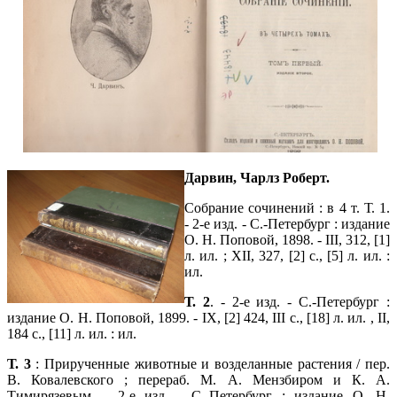
Дарвин, Чарлз Роберт.
Собрание сочинений : в 4 т. Т. 1.
- 2-е изд. - С.-Петербург : издание
О. Н. Поповой, 1898. - III, 312, [1]
л. ил. ; XII, 327, [2] с., [5] л. ил. :
ил.
Т. 2
. - 2-е изд. - С.-Петербург :
издание О. Н. Поповой, 1899. - IX, [2] 424, III с., [18] л. ил. , II,
184 с., [11] л. ил. : ил.
Т. 3
: Прирученные животные и возделанные растения / пер.
В. Ковалевского ; перераб. М. А. Мензбиром и К. А.
Тимирязевым. - 2-е изд. - С.-Петербург : издание О. Н.