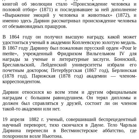
книгой об эволюции стало «Происхождение человека и
половой отбор» (1871) и последовавшее за ней дополнение
«Выражение эмоций у человека и животных» (1872), и
именно здесь Дарвин рассматривал происхождение человека
от обезьяновидных пращуров.
В 1864 году он получил высшую награду, какой может
удостоиться ученый в академии Коплеевскую золотую медаль.
В 1867 году Дарвину был пожалован прусский орден «Роur lе
merite», учрежденный Фридрихом Вильгельмом IV для
награды за ученые и литературные заслуги. Боннский,
Бреславльский, Лейденский университеты избрали его
почетным доктором; Петербургская (1867 год), Берлинская
(1878 год), Парижская (1878 год) академии — членом-
корреспондентом.
Дарвин относился ко всем этим и другим официальным
наградам с большим равнодушием. Он терял дипломы и
должен был справляться у друзей, состоит ли он членом
такой-то академии или нет.
19 апреля 1882 г. ученый, совершивший беспрецедентный
научный переворот, тихо скончался в Дауне. Тело Чарльза
Дарвина перенесли в Вестминстерское аббатство, где
похоронили возле Ньютона.