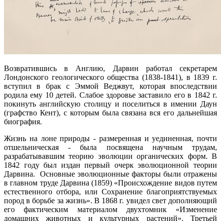
Возвратившись в Англию, Дарвин работал секретарем
Лондонского геологического общества (1838-1841), в 1839 г.
вступил в брак с Эммой Веджвут, которая впоследствии
родила ему 10 детей. Слабое здоровье заставило его в 1842 г.
покинуть английскую столицу и поселиться в имении Даун
(графство Кент), с которым была связана вся его дальнейшая
биография.
Жизнь на лоне природы - размеренная и уединенная, почти
отшельническая - была посвящена научным трудам,
разрабатывавшим теорию эволюции органических форм. В
1842 году был издан первый очерк эволюционной теории
Дарвина. Основные эволюционные факторы были отражены
в главном труде Дарвина (1859) «Происхождение видов путем
естественного отбора, или Сохранение благоприятствуемых
пород в борьбе за жизнь». В 1868 г. увидел свет дополняющий
его фактическим материалом двухтомник «Изменение
домашних животных и культурных растений». Третьей