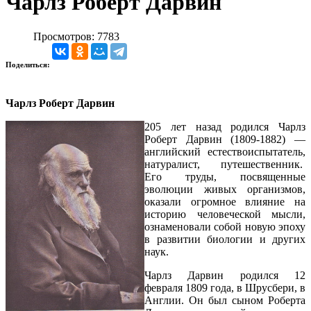
Чарлз Роберт Дарвин
Просмотров: 7783
Поделиться:
Чарлз Роберт Дарвин
205 лет назад родился Чарлз
Роберт Дарвин (1809-1882) —
английский естествоиспытатель,
натуралист, путешественник.
Его труды, посвященные
эволюции живых организмов,
оказали огромное влияние на
историю человеческой мысли,
ознаменовали собой новую эпоху
в развитии биологии и других
наук.
Чарлз Дарвин родился 12
февраля 1809 года, в Шрусбери, в
Англии. Он был сыном Роберта