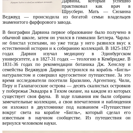
Дарвина, который успешно
практиковал как врач в
Шрусбери. Мать — Сюзанна
Веджвуд — происходила из богатой семьи владельцев
знаменитого фарфорового завода.
В биографии Дарвина первое образование было получено в
обычной школе, затем он учился в гимназии Бетлера. Чарльз
не блистал успехами, но уже тогда у него развился вкус к
естественной истории и к собиранию коллекций. В 1825-1827
годах Дарвин изучал медицину в Эдинбургском
университете, а в 1827-31 годах — теологию в Кембридже. В
1831-36 годах по рекомендации ботаника Дж. Хенслоу и
семейства Веджвудов Дарвин устроился на корабль «Бигль»
натуралистом и совершил кругосветное путешествие. За это
время исследователи посетили Бразилию, Аргентину, Чили,
Перу и Галапагосские острова — десять скалистых островков
у побережья Эквадора в Тихом океане, на каждом из которых
существует своя фауна. В ходе плавания им были собраны
замечательные коллекции, а свои впечатления и наблюдения
он изложил в двухтомнике под названием «Путешествие
вокруг света на корабле «Бигль», который сделал его
известным в научном сообществе. Из путешествия он
вернулся человеком науки.