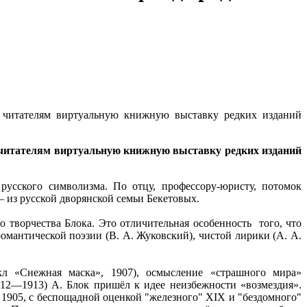
ет читателям виртуальную книжную выставку редких изданий
ет читателям виртуальную книжную выставку редких изданий
усского символизма. По отцу, профессору-юристу, потомок
— из русской дворянской семьи Бекетовых.
о творчества Блока. Это отличительная особенность того, что
омантической поэзии (В. А. Жуковский), чистой лирики (А. А.
кл «Снежная маска», 1907), осмысление «страшного мира»
912—1913) А. Блок пришёл к идее неизбежности «возмездия».
 1905, с беспощадной оценкой "железного" XIX и "бездомного"