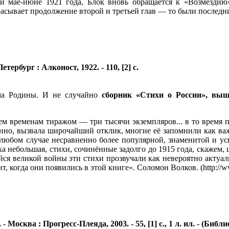
и мае-июне 1921 года, Блок вновь обращается к «Возмездию»
асывает продолжение второй и третьей глав — то были последн
тербург : Алконост, 1922. - 110, [2] с.
ема Родины. И не случайно
сборник «Стихи о России», выш
м временам тиражом — три тысячи экземпляров... в то время п
енно, вызвала широчайший отклик, многие её запомнили как ва
 любом случае несравненно более популярной, знаменитой и ус
жка небольшая, стихи, сочинённые задолго до 1915 года, скажем,
ся великой войны эти стихи прозвучали как невероятно актуаль
, когда они появились в этой книге». Соломон Волков. (http://ww
 - Москва : Прогресс-Плеяда, 2003. - 55, [1] с., 1 л. ил. - (Биб