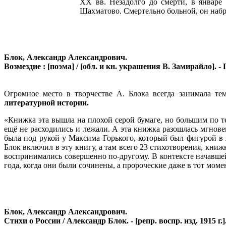
XX вв. Незадолго до смерти, в январе 
Шахматово. Смертельно больной, он набр
Блок, Александр Александрович.
Возмездие : [поэма] / [обл. и кн. украшения В. Замирайло]. - Пе
Огромное место в творчестве А. Блока всегда занимала т
литературной истории.
«Книжка эта вышла на плохой серой бумаге, но большим по те
ещё не расходились и лежали. А эта книжка разошлась мгнов
была под рукой у Максима Горького, который был фигурой в
Блок включил в эту книгу, а там всего 23 стихотворения, кни
воспринимались совершенно по-другому. В контексте начавшей
года, когда они были сочинены, а пророческие даже в тот момент
Блок, Александр Александрович.
Стихи о России / Александр Блок. - [репр. воспр. изд. 1915 г.].