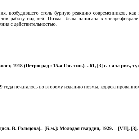
ения, возбудившего столь бурную реакцию современников, как
кончив работу над ней. Поэма была написана в январе-феврале
яния с действительностью.
т, 1918 (Петроград : 15-я Гос. тип.). - 61, [3] с. : ил.: рис., т
 года печаталось по второму изданию поэмы, корректированно
. В. Гольцова].- [Б.м.]: Молодая гвардия, 1929. – [VII], [3], 5