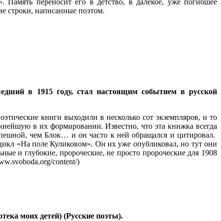
. Память переносит его в детство, в далёкое, уже погибшее
ие строки, написанные поэтом.
едший в 1915 году, стал настоящим событием в русской
оэтические книги выходили в несколько сот экземпляров, и то
жнейшую в их формировании. Известно, что эта книжка всегда
пешной, чем Блок… и он часто к ней обращался и цитировал.
 цикл «На поле Куликовом». Он их уже опубликовал, но тут они
ные и глубокие, пророческие, не просто пророческие для 1908
w.svoboda.org/content/)
лиотека моих детей) (Русские поэты).