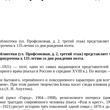
блиотеки (ул. Профсоюзная, д. 2, третий этаж) представля
рочена к 135-летию со дня рождения поэта.
блиотеки (ул. Профсоюзная, д. 2, третий этаж) представля
риурочена к 135-летию со дня рождения поэта.
–1921) — поэт, один из самых выдающихся представителей р
рного врача (въехал в Россию в середине XVIII в.). По матери 
и бытового, отрешённого и повседневного характерно для всег
ом». При этом раннее творчество Блока носит следы влияния р
са (А. Н. Апухтин).
ий (цикл «Город», 1904—1908), религиозного интереса (ци
ие трагедии современного человека (пьеса «Роза и крест», 1
1921) рисует историю трёх поколений одной семьи с 1870-х до