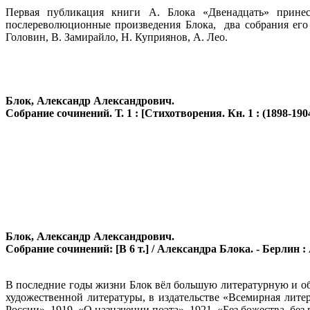
Первая публикация книги А. Блока «Двенадцать» принес
послереволюционные произведения Блока, два собрания его
Головин, В. Замирайло, Н. Куприянов, А. Лео.
Блок, Александр Александрович.
Собрание сочинений. Т. 1 : [Стихотворения. Кн. 1 : (1898-1904
Блок, Александр Александрович.
Собрание сочинений: [В 6 т.] / Александра Блока. - Берлин :
В последние годы жизни Блок вёл большую литературную и об
художественной литературы, в издательстве «Всемирная литер
России», 1919, «О назначении поэта», 1921, «Без божества, без 