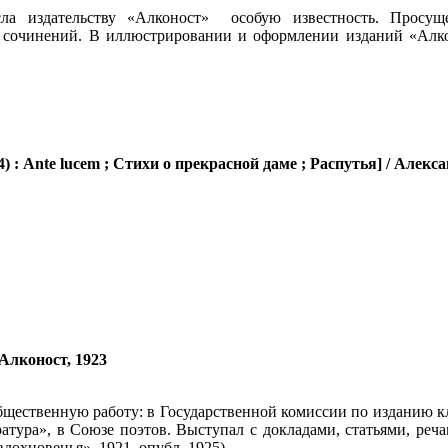
ла издательству «Алконост» особую известность. Просущ
 сочинений. В иллюстрировании и оформлении изданий «Алко
) : Ante lucem ; Стихи о прекрасной даме ; Распутья] / Александ
 Алконост, 1923
щественную работу: в Государственной комиссии по изданию кла
атура», в Союзе поэтов. Выступал с докладами, статьями, реч
вдохновенья», 1921, опубл. 1925).