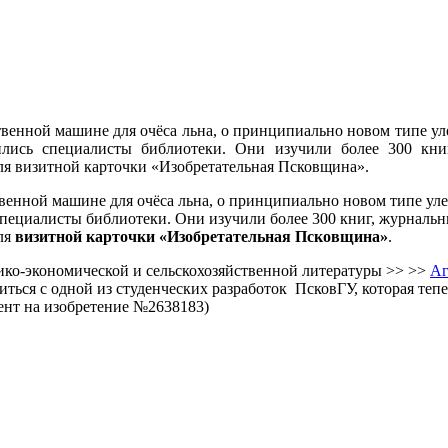
ественной машине для очёса льна, о принципиально новом типе у
ились специалисты библиотеки. Они изучили более 300 книг
для визитной карточки «Изобретательная Псковщина».
ственной машине для очёса льна, о принципиально новом типе у
специалисты библиотеки. Они изучили более 300 книг, журнальны
ля
визитной карточки
«Изобретательная Псковщина»
.
нико-экономической и сельскохозяйственной литературы >> >>
Аг
ться с одной из студенческих разработок ПсковГУ, которая теп
ент на изобретение №2638183)