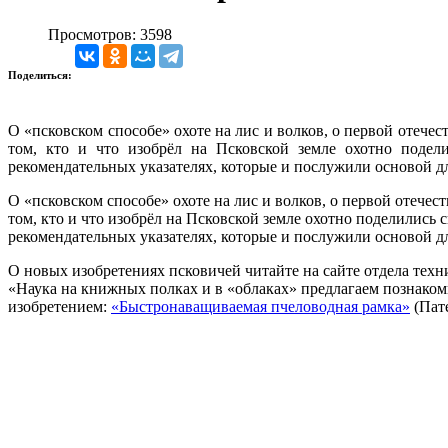
Просмотров: 3598
Поделиться:
О «псковском способе» охоте на лис и волков, о первой отеч
том, кто и что изобрёл на Псковской земле охотно подел
рекомендательных указателях, которые и послужили основой 
О «псковском способе» охоте на лис и волков, о первой отече
том, кто и что изобрёл на Псковской земле охотно поделились 
рекомендательных указателях, которые и послужили основой д
О новых изобретениях псковичей читайте на сайте отдела тех
«Наука на книжных полках и в «облаках» предлагаем познакоми
изобретением:
«Быстронаващиваемая пчеловодная рамка»
(Пат