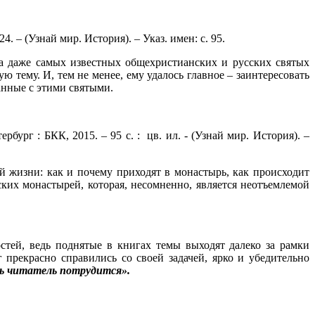
4. – (Узнай мир. История). – Указ. имен: с. 95.
а даже самых известных общехристианских и русских святых
 тему. И, тем не менее, ему удалось главное – заинтересовать
анные с этими святыми.
бург : БКК, 2015. – 95 с. : цв. ил. - (Узнай мир. История). –
 жизни: как и почему приходят в монастырь, как происходит
ких монастырей, которая, несомненно, является неотъемлемой
остей, ведь поднятые в книгах темы выходят далеко за рамки
 прекрасно справились со своей задачей, ярко и убедительно
ь читатель потрудится».