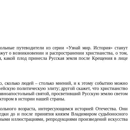
ольные путеводители из серии «Узнай мир. История» станут
ут о возникновении и распространении христианства, о том,
, какой плод принесла Русская земля после Крещения в лице
о, сколько людей – столько мнений, и к этому событию можно
пейскую политическую элиту; другой скажет, что христианство
 равноапостольный святой, просветивший Русскую землю светом
ктором в истории нашей страны.
льного возраста, интересующимся историей Отечества. Они
редки до и после принятия князем Владимиром судьбоносного
очными иллюстрациями, репродукциями произведений искусства