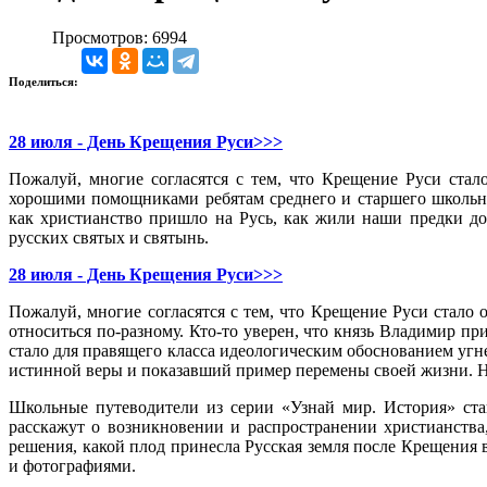
Просмотров: 6994
Поделиться:
28 июля - День Крещения Руси>>>
Пожалуй, многие согласятся с тем, что Крещение Руси ста
хорошими помощниками ребятам среднего и старшего школьно
как христианство пришло на Русь, как жили наши предки до
русских святых и святынь.
28 июля - День Крещения Руси>>>
Пожалуй, многие согласятся с тем, что Крещение Руси стало
относиться по-разному. Кто-то уверен, что князь Владимир п
стало для правящего класса идеологическим обоснованием угн
истинной веры и показавший пример перемены своей жизни. Н
Школьные путеводители из серии «Узнай мир. История» ста
расскажут о возникновении и распространении христианства
решения, какой плод принесла Русская земля после Крещения
и фотографиями.