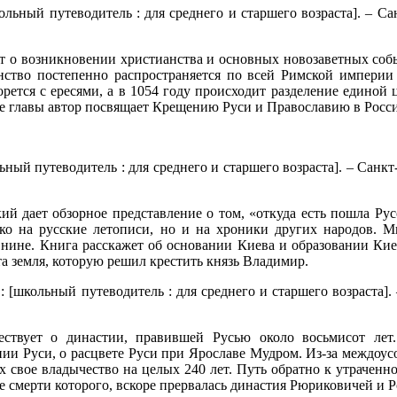
ольный путеводитель : для среднего и старшего возраста]. – Санкт
ет о возникновении христианства и основных новозаветных соб
нство постепенно распространяется по всей Римской империи 
рется с ересями, а в 1054 году происходит разделение единой
ые главы автор посвящает Крещению Руси и Православию в Росс
ьный путеводитель : для среднего и старшего возраста]. – Санкт-Пе
кий дает обзорное представление о том, «откуда есть пошла Рус
олько на русские летописи, но и на хроники других народов. 
нине. Книга расскажет об основании Киева и образовании Кие
та земля, которую решил крестить князь Владимир.
 [школьный путеводитель : для среднего и старшего возраста]. – 
твует о династии, правившей Русью около восьмисот лет.
нии Руси, о расцвете Руси при Ярославе Мудром. Из-за междоус
х свое владычество на целых 240 лет. Путь обратно к утраченно
ле смерти которого, вскоре прервалась династия Рюриковичей и