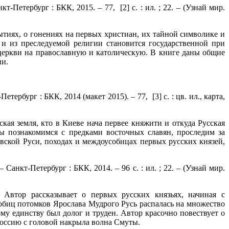
-Петербург : БКК, 2015. – 77, [2] с. : ил. ; 22. – (Узнай мир.
ытиях, о гонениях на первых христиан, их тайной символике и
и из преследуемой религии становится государственной при
 церкви на православную и католическую. В книге даны общие
ии.
тербург : БКК, 2014 (макет 2015). – 77, [3] с. : цв. ил., карта,
ская земля, кто в Киеве нача первее княжити и откуда Русская
Мы познакомимся с предками восточных славян, проследим за
вской Руси, походах и междоусобицах первых русских князей,
Санкт-Петербург : БКК, 2014. – 96 с. : ил. ; 22. – (Узнай мир.
 Автор рассказывает о первых русских князьях, начиная с
обиц потомков Ярослава Мудрого Русь распалась на множество
му единству был долог и труден. Автор красочно повествует о
 Россию с головой накрыла волна Смуты.