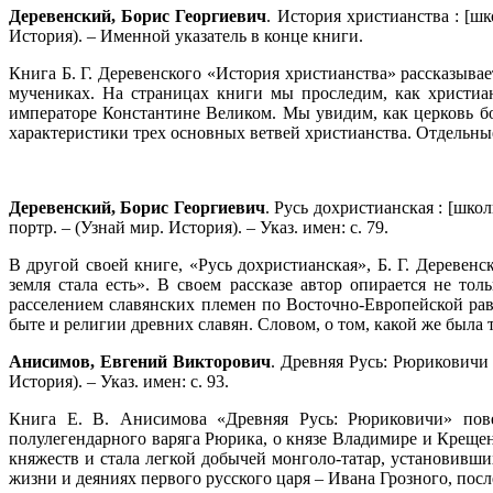
Деревенский, Борис Георгиевич
. История христианства : [шк
История). – Именной указатель в конце книги.
Книга Б. Г. Деревенского «История христианства» рассказыва
мучениках. На страницах книги мы проследим, как христиа
императоре Константине Великом. Мы увидим, как церковь бо
характеристики трех основных ветвей христианства. Отдельн
Деревенский, Борис Георгиевич
. Русь дохристианская : [школ
портр. – (Узнай мир. История). – Указ. имен: с. 79.
В другой своей книге, «Русь дохристианская», Б. Г. Деревенс
земля стала есть». В своем рассказе автор опирается не т
расселением славянских племен по Восточно-Европейской рав
быте и религии древних славян. Словом, о том, какой же была 
Анисимов, Евгений Викторович
. Древняя Русь: Рюриковичи :
История). – Указ. имен: с. 93.
Книга Е. В. Анисимова «Древняя Русь: Рюриковичи» повес
полулегендарного варяга Рюрика, о князе Владимире и Креще
княжеств и стала легкой добычей монголо-татар, установивши
жизни и деяниях первого русского царя – Ивана Грозного, пос