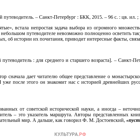
утеводитель. – Санкт-Петербург : БКК, 2015. – 96 с. : цв. ил. ; 2
тые», встала непростая задача выбора из огромного множеств
 небольшом путеводителе невозможно полноценно осветить такую
тых, об истории их почитания, приводит интересные факты, связ
утеводитель : для среднего и старшего возраста]. – Санкт-Петер
ор сначала дает читателю общее представление о монастырской
 уже после этого он знакомит нас с историей древнейших русс
ованных от советской исторической науки, а иногда – неточн
итель – это указатель маршрута. Авторы представленных книг
екательный мир. А дальше, как говорил Ф. М. Достоевский,
«пуст