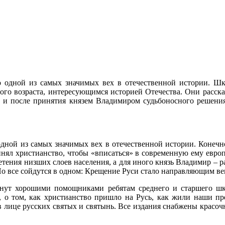
ло одной из самых значимых вех в отечественной истории. Шк
го возраста, интересующимся историей Отечества. Они расскаж
 и после принятия князем Владимиром судьбоносного решения
 одной из самых значимых вех в отечественной истории. Конечн
ринял христианство, чтобы «вписаться» в современную ему евро
етения низших слоев населения, а для иного князь Владимир –
о все сойдутся в одном: Крещение Руси стало направляющим ве
нут хорошими помощниками ребятам среднего и старшего шко
, о том, как христианство пришло на Русь, как жили наши п
 в лице русских святых и святынь. Все издания снабжены крас