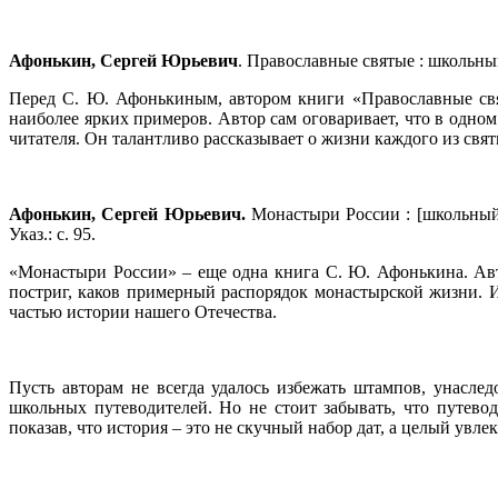
Афонькин, Сергей Юрьевич
. Православные святые : школьный п
Перед С. Ю. Афонькиным, автором книги «Православные свя
наиболее ярких примеров. Автор сам оговаривает, что в одном
читателя. Он талантливо рассказывает о жизни каждого из свя
Афонькин, Сергей Юрьевич.
Монастыри России : [школьный п
Указ.: с. 95.
«Монастыри России» – еще одна книга С. Ю. Афонькина. Авт
постриг, каков примерный распорядок монастырской жизни. И
частью истории нашего Отечества.
Пусть авторам не всегда удалось избежать штампов, унаслед
школьных путеводителей. Но не стоит забывать, что путевод
показав, что история – это не скучный набор дат, а целый увл