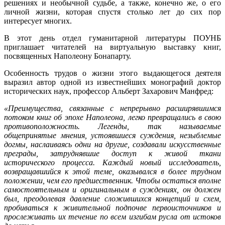
решениях и необычной судьбе, а также, конечно же, о его
личной жизни, которая спустя столько лет до сих пор
интересует многих.
В этот день отдел гуманитарной литературы ПОУНБ
приглашает читателей на виртуальную выставку книг,
посвященных Наполеону Бонапарту.
Особенность трудов о жизни этого выдающегося деятеля
выразил автор одной из известнейших монографий доктор
исторических наук, профессор Альберт Захарович Манфред:
«Преимущества, связанные с непрерывно расширявшимся
потоком книг об эпохе Наполеона, легко превращались в свою
противоположность. Легенды, так называемые
общепринятые мнения, устоявшиеся суждения, незыблемые
догмы, наслаиваясь одни на другие, создавали искусственные
преграды, затруднявшие доступ к живой ткани
исторического процесса. Каждый новый исследователь,
возвращавшийся к этой теме, оказывался в более трудном
положении, чем его предшественник. Чтобы остаться вполне
самостоятельным и оригинальным в суждениях, он должен
был, преодолевая давление сложившихся концепций и схем,
пробиваться к живительной подпочве первоисточников и
прослеживать их течение по всем изгибам русла от истоков