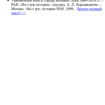
Таможенные книги города Великие Луки 1669-1676 гг.
/
РАН ; Ин-т рос.истории ; под ред. А. Л. Хорошкевича. -
Москва : Ин-т рос. истории РАН, 1999. -
Читать полный
текст>>>