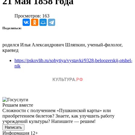
21 мая 1858 года
Просмотров: 163
Поделиться:
родился Илья Александрович Шляпкин, ученый-филолог,
краевед
https://pskovlib.ru/sobytiya/vystavki/9328-beloozerskij-otshel-
nik
Решаем вместе
Сложности с получением «Пушкинской карты» или
приобретением билетов? Знаете, как улучшить работу
учреждений культуры?
Напишите — решим!
Написать
Информация
12+