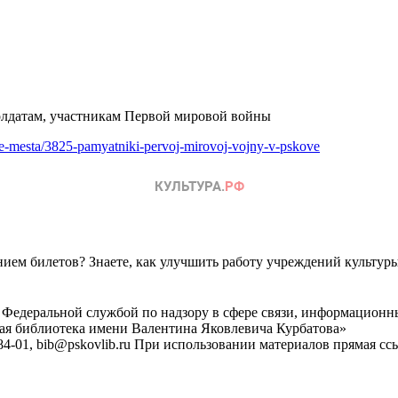
олдатам, участникам Первой мировой войны
tnye-mesta/3825-pamyatniki-pervoj-mirovoj-vojny-v-pskove
ем билетов? Знаете, как улучшить работу учреждений культур
 Федеральной службой по надзору в сфере связи, информационн
ная библиотека имени Валентина Яковлевича Курбатова»
4-01, bib@pskovlib.ru
При использовании материалов прямая ссылк