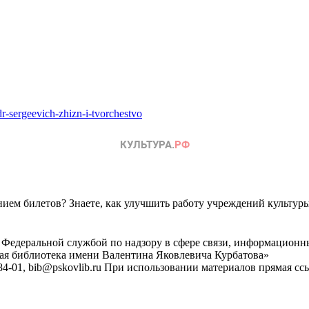
dr-sergeevich-zhizn-i-tvorchestvo
ем билетов? Знаете, как улучшить работу учреждений культур
 Федеральной службой по надзору в сфере связи, информационн
ная библиотека имени Валентина Яковлевича Курбатова»
4-01, bib@pskovlib.ru
При использовании материалов прямая ссылк