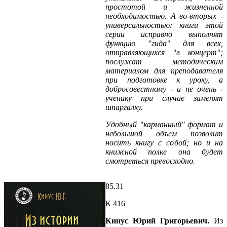
простотой и жизненной
необходимостью. А во-вторых -
универсальностью: книги этой
серии исправно выполнят
функцию "гида" для всех,
отправляющихся "в концерт";
послужат методическим
материалом для преподавателя
при подготовке к уроку, а
добросовестному - и не очень -
ученику при случае заменят
шпаргалку.
Удобный "карманный" формат и
небольшой объем позволит
носить книгу с собой; но и на
книжной полке она будет
смотреться превосходно.
85.31
К 416
Кинус Юрий Григорьевич.
Из