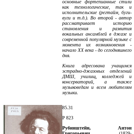
основные фортепианные стили
как технологические, так и
исполнительские (регтайм, буги-
вуги и т.д.). Во второй - автор
рассматривает историю
становления и развития
вокальных ансамблей в джазе и
современной популярной музыке с
момента их возникновения -
начало XX века - до сегодняшнего
дня.
Книга адресована учащимся
эстрадно-джазовых отделений
ДМШ, училищ, колледжей и
консерваторий, а также
музыковедам и всем любителям
музыки.
85.31
Р 823
Рубинштейн, Антон
Григорьевич.
(1829-