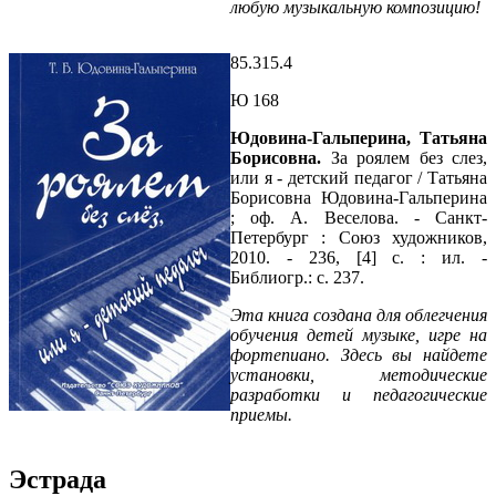
любую музыкальную композицию!
85.315.4
Ю 168
Юдовина-Гальперина, Татьяна
Борисовна.
За роялем без слез,
или я - детский педагог / Татьяна
Борисовна Юдовина-Гальперина
; оф. А. Веселова. - Санкт-
Петербург : Союз художников,
2010. - 236, [4] с. : ил. -
Библиогр.: с. 237.
Эта книга создана для облегчения
обучения детей музыке, игре на
фортепиано. Здесь вы найдете
установки, методические
разработки и педагогические
приемы.
Эстрада