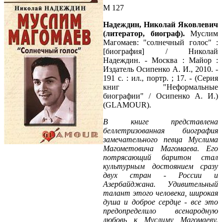
М 127
Надеждин, Николай Яковлевич
(литератор, биограф).
Муслим
Магомаев: "cолнечный голос" :
[биография] / Николай
Надеждин. - Москва : Майор :
Издатель Осипенко А. И., 2010. -
191 с. : ил., портр. ; 17. - (Серия
книг "Неформальные
биографии" / Осипенко А. И.)
(GLAMOUR).
В книге представлена
беллетризованная биография
замечательного певца Муслима
Магометовича Магомаева. Его
потрясающий баритон стал
культурным достоянием сразу
двух стран - России и
Азербайджана. Удивительный
талант этого человека, широкая
душа и доброе сердце - все это
предопределило всенародную
любовь к Муслиму Магомаеву.