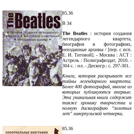
85.36
В 34
The Beatles
: история создания
легендарного квартета,
биография в фотографиях,
неизданные архивы / [пер. с исп.
Е. И. Титовой]. - Москва : ACT :
Астрель : Полиграфиздат, 2010. -
304 с. : ил. - Дискогр.: с. 297-301.
Книга, которая раскрывает все
тайны легендарного квартета.
Более 400 фотографий, многие из
которых публикуются впервые.
Эта уникальная книга содержит
также хронику творчества и
полную дискографию "золотых
лет" ливерпульской четверки.
85.36