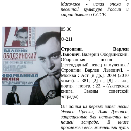
Магомаев - целая эпоха в
песенной культуре России и
стран бывшего СССР.
85.36
О-211
Стронгин, Варлен
Львович
. Валерий Ободзинский.
Оборванная песня :
[легендарный певец и мученик /
Стронгин Варлен Львович]. -
Москва : Аст [и др.], 2009 (2010
макет). - 381, [2] с., [8] л. ил.,
портр. : портр. ; 22. - (Актерская
книга. Звезды советской
эстрады).
Он одним из первых запел песни
Элвиса Пресли, Тома Джонса,
запрещенные для исполнения на
нашей эстраде. В книге
прослежен весь жизненный путь