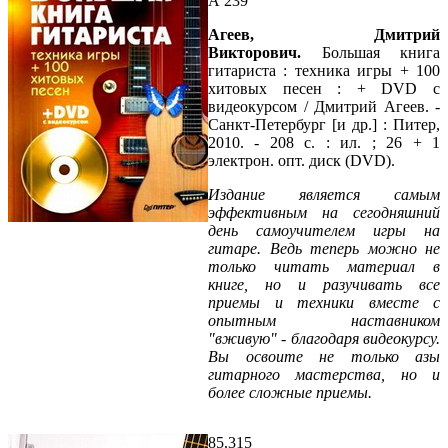
А 239
Агеев, Дмитрий
Викторович.
Большая книга
гитариста : техника игры + 100
хитовых песен : + DVD с
видеокурсом / Дмитрий Агеев. -
Санкт-Петербург [и др.] : Питер,
2010. - 208 с. : ил. ; 26 + 1
электрон. опт. диск (DVD).
Издание является самым
эффективным на сегодняшний
день самоучителем игры на
гитаре. Ведь теперь можно не
только читать материал в
книге, но и разучивать все
приемы и техники вместе с
опытным наставником
"вживую" - благодаря видеокурсу.
Вы освоите не только азы
гитарного мастерства, но и
более сложные приемы.
85.315