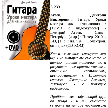
А 239
Агеев, Дмитрий
Викторович.
Гитара. Уроки
мастера для начинающих :
[+DVD с видеокурсом] /
Дмитрий Агеев. - Санкт-
Петербург [и др.] : Питер, 2010. -
143, [1] с. : ил. ; 26 + 1 электрон.
опт. диск (CD-ROM).
Книга является самоучителем
игры на гитаре: вы сможете не
только читать материал, но и
разучивать все приемы вместе с
опытным наставником,
преподавателем с 15-летним
стажем Дмитрием Агеевым,
"вживую" - с помощью
видеокурса.
Пройдите весь обучающий курс
до конца - и вы сможете
сыграть на гитаре практически