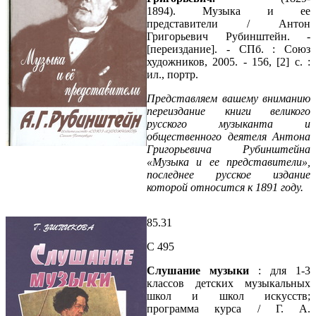
1894). Музыка и ее
представители / Антон
Григорьевич Рубинштейн. -
[переиздание]. - СПб. : Союз
художников, 2005. - 156, [2] с. :
ил., портр.
Представляем вашему вниманию
переиздание книги великого
русского музыканта и
общественного деятеля Антона
Григорьевича Рубинштейна
«Музыка и ее представители»,
последнее русское издание
которой относится к 1891 году.
85.31
С 495
Слушание музыки
: для 1-3
классов детских музыкальных
школ и школ искусств;
программа курса / Г. А.