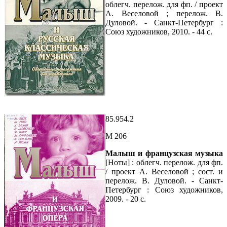
облегч. перелож. для фп. / проект
А. Веселовой ; перелож. В.
Дуловой. - Санкт-Петербург :
Союз художников, 2010. - 44 с.
85.954.2
М 206
Малыш и французская музыка
[Ноты] : облегч. перелож. для фп.
/ проект А. Веселовой ; сост. и
перелож. В. Дуловой. - Санкт-
Петербург : Союз художников,
2009. - 20 с.