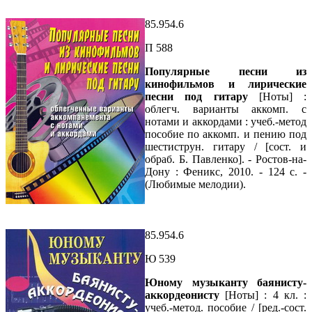
85.954.6
П 588
Популярные песни из
кинофильмов и лирические
песни под гитару
[Ноты] :
облегч. варианты аккомп. с
нотами и аккордами : учеб.-метод
пособие по аккомп. и пению под
шестиструн. гитару / [сост. и
обраб. Б. Павленко]. - Ростов-на-
Дону : Феникс, 2010. - 124 с. -
(Любимые мелодии).
85.954.6
Ю 539
Юному музыканту баянисту-
аккордеонисту
[Ноты] : 4 кл. :
учеб.-метод. пособие / [ред.-сост.