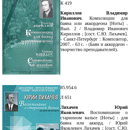
К 419
Кириллов Владимир
Иванович
. Композиции для
баяна или аккордеона [Ноты] .
Вып. 2 / Владимир Иванович
Кириллов ; [сост. С.Ю. Лихачев].
- Санкт-Петербург : Композитор,
2007. - 63 с. - (Баян и аккордеон -
творчество преподавателей).
85.954.6
Л 651
Лихачев Юрий
Яковлевич
. Воспоминание о
старинном вальсе [Ноты] : для
баяна или аккорд. / Юрий
Яковлевич Лихачев ; [сост. С.Ю.