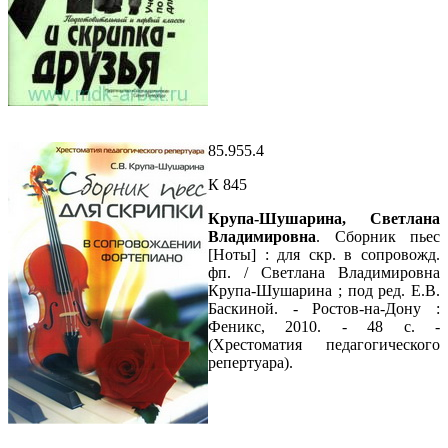
85.955.4
К 845
Крупа-Шушарина, Светлана
Владимировна
. Сборник пьес
[Ноты] : для скр. в сопровожд.
фп. / Светлана Владимировна
Крупа-Шушарина ; под ред. Е.В.
Баскиной. - Ростов-на-Дону :
Феникс, 2010. - 48 с. -
(Хрестоматия педагогического
репертуара).