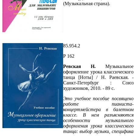
(Музыкальная страна).
85.954.2
Р 162
Ревская Н.
Музыкальное
оформление урока классического
танца [Ноты] / Н. Раевская. -
Санкт-Петербург : Союз
художников, 2010. - 89 с.
Это учебное пособие посвящено
работе пианиста-
концертмейстера в балетном
классе. В нем разъясняются
особенности музыкального
оформления урока классического
танца: выбор музыки, специфика