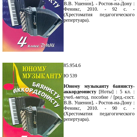
В.В. Ушенин]. - Ростов-на-Дону :
Феникс, 2010. - 92 с. -
(Хрестоматия педагогического
репертуара).
85.954.6
Ю 539
Юному музыканту баянисту-
аккордеонисту
[Ноты] : 5 кл. :
учеб.-метод. пособие / [ред.-сост.
В.В. Ушенин]. - Ростов-на-Дону :
Феникс, 2010. - 90 с. -
(Хрестоматия педагогического
репертуара).