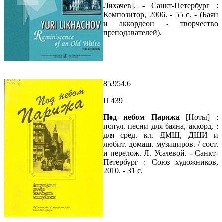
Лихачев]. - Санкт-Петербург :
Композитор, 2006. - 55 с. - (Баян
и аккордеон - творчество
преподавателей).
85.954.6
П 439
Под небом Парижа
[Ноты] :
попул. песни для баяна, аккорд. :
для сред. кл. ДМШ, ДШИ и
любит. домаш. музициров. / сост.
и перелож. Л. Усачевой. - Санкт-
Петербург : Союз художников,
2010. - 31 с.