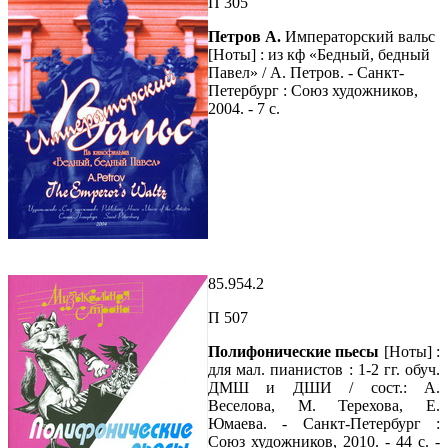
П 305
Петров А.
Императорский вальс
[Ноты] : из кф «Бедный, бедный
Павел» / А. Петров. - Санкт-
Петербург : Союз художников,
2004. - 7 с.
85.954.2
П 507
Полифонические пьесы
[Ноты] :
для мал. пианистов : 1-2 гг. обуч.
ДМШ и ДШИ / сост.: А.
Веселова, М. Терехова, Е.
Юмаева. - Санкт-Петербург :
Союз художников, 2010. - 44 с. -