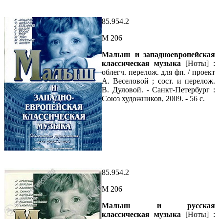
85.954.2
М 206
Малыш и западноевропейская
классическая музыка
[Ноты] :
облегч. перелож. для фп. / проект
А. Веселовой ; сост. и перелож.
В. Дуловой. - Санкт-Петербург :
Союз художников, 2009. - 56 с.
85.954.2
М 206
Малыш и русская
классическая музыка
[Ноты] :