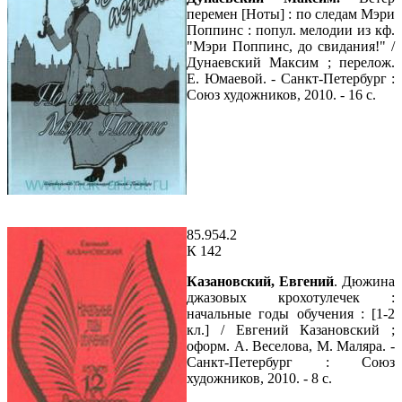
перемен [Ноты] : по следам Мэри
Поппинс : попул. мелодии из кф.
"Мэри Поппинс, до свидания!" /
Дунаевский Максим ; перелож.
Е. Юмаевой. - Санкт-Петербург :
Союз художников, 2010. - 16 с.
85.954.2
К 142
Казановский, Евгений
. Дюжина
джазовых крохотулечек :
начальные годы обучения : [1-2
кл.] / Евгений Казановский ;
оформ. А. Веселова, М. Маляра. -
Санкт-Петербург : Союз
художников, 2010. - 8 с.