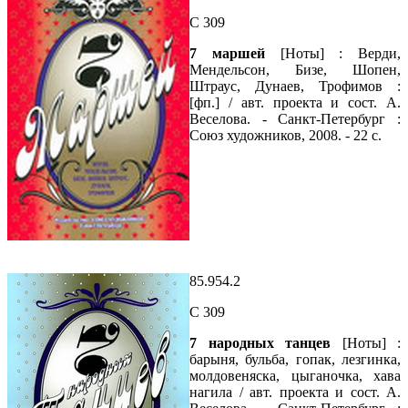
С 309
7 маршей
[Ноты] : Верди,
Мендельсон, Бизе, Шопен,
Штраус, Дунаев, Трофимов :
[фп.] / авт. проекта и сост. А.
Веселова. - Санкт-Петербург :
Союз художников, 2008. - 22 с.
85.954.2
С 309
7 народных танцев
[Ноты] :
барыня, бульба, гопак, лезгинка,
молдовеняска, цыганочка, хава
нагила / авт. проекта и сост. А.