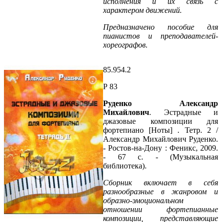
исполнения и их связь с
характером движений.
Предназначено пособие для
пианистов и преподавателей-
хореографов.
85.954.2
Р 83
Руденко Александр
Михайлович
. Эстрадные и
джазовые композиции для
фортепиано [Ноты] . Тетр. 2 /
Александр Михайлович Руденко.
- Ростов-на-Дону : Феникс, 2009.
- 67 с. - (Музыкальная
библиотека).
Сборник включает в себя
разнообразные в жанровом и
образно-эмоциональном
отношении фортепианные
композиции, представляющие