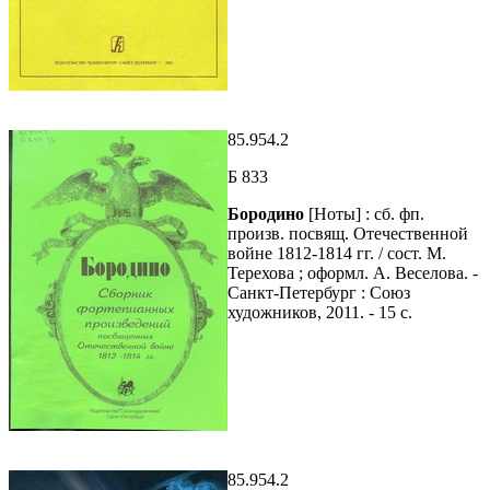
85.954.2
Б 833
Бородино
[Ноты] : сб. фп.
произв. посвящ. Отечественной
войне 1812-1814 гг. / сост. М.
Терехова ; оформл. А. Веселова. -
Санкт-Петербург : Союз
художников, 2011. - 15 с.
85.954.2