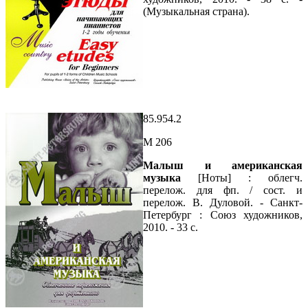
(Музыкальная страна).
85.954.2
М 206
Малыш и американская
музыка
[Ноты] : облегч.
перелож. для фп. / сост. и
перелож. В. Дуловой. - Санкт-
Петербург : Союз художников,
2010. - 33 с.