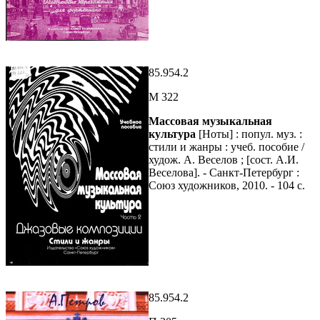
85.954.2
М 322
Массовая музыкальная
культура
[Ноты] : попул. муз. :
стили и жанры : учеб. пособие /
худож. А. Веселов ; [сост. А.И.
Веселова]. - Санкт-Петербург :
Союз художников, 2010. - 104 с.
85.954.2