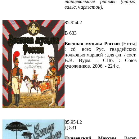
танцевальные ритмы (танго,
вальс, чарльстон).
85.954.2
В 633
Военная музыка России
[Ноты]
: сб. всех Рус. гвардейских
полковых маршей : для фп. / сост.
В.В. Вурм. - СПб. : Союз
художников, 2006. - 224 с.
85.954.2
Д 831
Дунаевский Максим.
Ветер