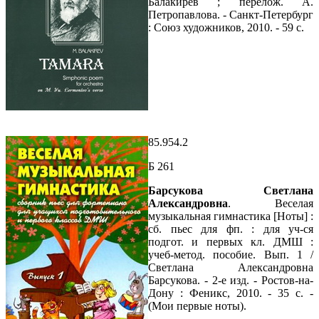
Балакирев ; перелож. А.
Петропавлова. - Санкт-Петербург
: Союз художников, 2010. - 59 с.
85.954.2
Б 261
Барсукова Светлана
Александровна
. Веселая
музыкальная гимнастика [Ноты] :
сб. пьес для фп. : для уч-ся
подгот. и первых кл. ДМШ :
учеб-метод. пособие. Вып. 1 /
Светлана Александровна
Барсукова. - 2-е изд. - Ростов-на-
Дону : Феникс, 2010. - 35 с. -
(Мои первые ноты).