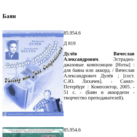
Баян
85.954.6
Д 819
Дулёв Вячеслав
Александрович
. Эстрадно-
джазовые композиции [Ноты] :
для баяна или аккорд. / Вячеслав
Александрович Дулёв ; [сост.
С.Ю. Лихачев]. - Санкт-
Петербург : Композитор, 2005. -
51 с. - (Баян и аккордеон -
творчество преподавателей).
85.954.6