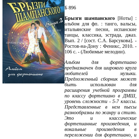
Б 896
Брызги шампанского
[Ноты] :
альбом для фп. : танго, вальсы,
итальянские песни, испанские
танцы, классика, эстрада, джаз.
Вып. 2 / [сост. С.А. Барсукова]. -
Ростов-на-Дону : Феникс, 2010. -
106 с. - (Любимые мелодии).
Альбом для фортепиано
предназначен для широкого круга
любителей музыки.
Предложенный сборник может
быть использован для
расширения учебной программы
по классу фортепиано в ДМШ,
уровень сложности - 5-7 классы.
Представленные в нем пьесы
разнообразны по жанру и стилю.
Это и классические
фортепианные произведения, и
вокальные произведения в
переложении для фортепиано, и