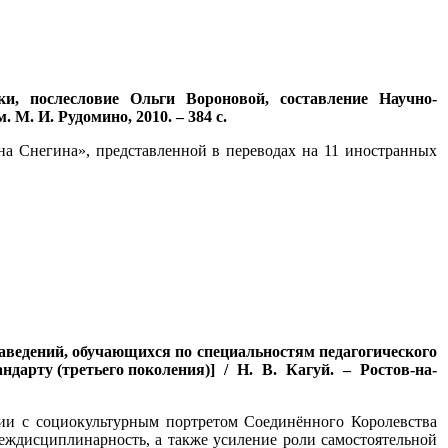
и, послесловие Ольги Вороновой, составление Научно-
М. И. Рудомино, 2010. – 384 с.
на Снегина», представленной в переводах на 11 иностранных
аведений, обучающихся по специальностям педагогического
андарту (третьего поколения)] / Н. В. Кагуй. – Ростов-на-
ии с социокультурным портретом Соединённого Королевства
еждисциплинарность, а также усиление роли самостоятельной