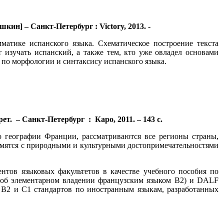
кин] – Санкт-Петербург : Victory, 2013. -
матике испанского языка. Схематическое построение текста
 изучать испанский, а также тем, кто уже овладел основами
л по морфологии и синтаксису испанского языка.
ет. – Санкт-Петербург : Каро, 2011. – 143 с.
о географии Франции, рассматриваются все регионы страны,
комятся с природными и культурными достопримечательностями
нтов языковых факультетов в качестве учебного пособия по
 об элементарном владении французским языком B2) и DALF
 В2 и С1 стандартов по иностранным языкам, разработанных