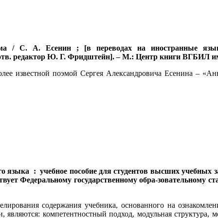
а / С. А. Есенин ; [в переводах на иностранные язык
в. редактор Ю. Г. Фридштейн]. – М.: Центр книги ВГБИЛ им. 
более известной поэмой Сергея Александровича Есенина – «Ан
о языка : учебное пособие для студентов высших учебных з
тствует Федеральному государственному обра-зовательному ст
ирования содержания учебника, основанного на ознакомлен
 являются: компетентностный подход, модульная структура, м