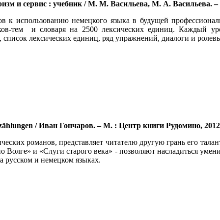
изм и сервис : учебник / М. М. Васильева, М. А. Васильева. –
ов к использованию немецкого языка в будущей профессиональ
ков-тем и словаря на 2500 лексических единиц. Каждый ур
 список лексических единиц, ряд упражнений, диалоги и ролев
zählungen / Иван Гончаров. – М. : Центр книги Рудомино, 2012.
ических романов, представляет читателю другую грань его тала
 Волге» и «Слуги старого века» - позволяют насладиться умени
а русском и немецком языках.