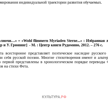
рмирования индивидуальной траектории развития обучаемых.
лночи…» = «Wohl flimmern Myriaden Sterne...» : Избранная л
р и У. Грюнинг] - М. : Центр книги Рудомино, 2012. – 276 с.
а всесторонне представляет поэтическое наследие русского 
 себя русской поэзии. Многие стихотворения имеют и альтерн
 в первой представлены в хронологическом порядке переводы 
в на стихи Фета.