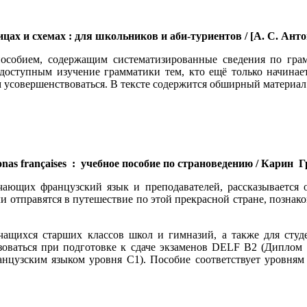
ах и схемах : для школьников и аби-туриентов / [А. С. Антош
особием, содержащим систематизированные сведения по грам
доступным изучение грамматики тем, кто ещё только начинает
м усовершенствоваться. В тексте содержится обширный материа
as françaises : учебное пособие по страноведению / Карин Гр
ающих французский язык и преподавателей, рассказывается 
ли отправятся в путешествие по этой прекрасной стране, позна
чащихся старших классов школ и гимназий, а также для студе
зоваться при подготовке к сдаче экзаменов DELF B2 (Диплом
нцузским языком уровня С1). Пособие соответствует уровням