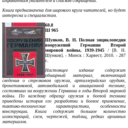
алфавитным указателем и списком сокращений.
Книга предназначена для широкого круга читателей, но будет
интересна и специалистам.
68.8
Ш 965
Шунков, В. Н. Полная энциклопедия
вооружений Германии Второй
мировой войны, 1939-1945
/ [В. Н.
Шунков]. - Минск : Харвест, 2010. - 287
с.
Настоящее издание содержит
обширный материал, включающий
сведения о стрелковом оружии, артиллерийских орудиях,
бронетанковой, автомобильной и авиационной технике,
состоявших на вооружении Германии в годы Второй мировой
войны. По каждому образцу оружия и боевой техники
приведены история его разработки и боевое применение,
тактико-технические характеристики, особенности
конструкции. Книга содержит большое количество
иллюстраций, схем, чертежей, таблиц, редких архивных
материалов.