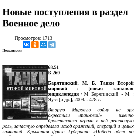
Новые поступления в раздел
Военное дело
Просмотров: 1713
Поделиться:
68.51
Б 269
Барятинский, М. Б. Танки Второй
мировой : [новая танковая
энциклопедия
/ М. Барятинский. - М. :
Яуза [и др.], 2009. - 478 с.
Вторую Мировую войну не зря
окрестили «танковой» - именно
бронетехника играла в ней решающую
роль, зачастую определяла исход сражений, операций и целых
кампаний. Крылатая фраза Гудериана «Победа идет по