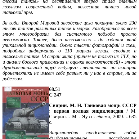
следам танков» на десятилетия вперед стала главным
лозунгом современной войны, возвестив начало новой
танковой эры.
За годы Второй Мировой заводские цеха покинули около 230
тысяч танков различных типов и марок. Разобраться во всем
этом многообразии без системного подхода просто
невозможно. Точнее, было невозможно - до издания этой
уникальной энциклопедии. Около тысячи фотографий и схем,
подробная информация о 110 марках легких, средних и
тяжелых танков 13 стран мира (причем не только их ТТХ, но
и анализ боевого применения и оценка возможностей) - этот
фундаментальный труд ведущего специалиста по истории
бронетехники не имеет себе равных ни у нас в стране, ни за
рубежом.
68.51
С 247
Свирин, М. Н. Танковая мощь СССР
: первая полная энциклопедия
/ М.
Свирин. - М. : Яуза : Эксмо, 2009. - 635
с.
Энциклопедия представляет собой
фундаментальное исследование