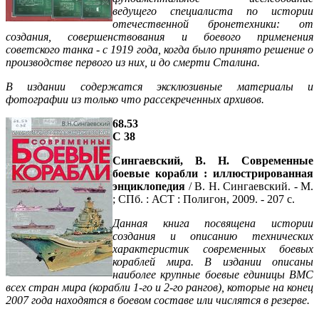
ведущего специалиста по истории
отечественной бронетехники: от
создания, совершенствования и боевого применения
советского танка - с 1919 года, когда было принято решение о
производстве первого из них, и до смерти Сталина.
В издании содержатся эксклюзивные материалы и
фотографии из только что рассекреченных архивов.
68.53
С 38
Сингаевский, В. Н. Современные
боевые корабли : иллюстрированная
энциклопедия
/ В. Н. Сингаевский. - М.
; СПб. : АСТ : Полигон, 2009. - 207 с.
Данная книга посвящена истории
создания и описанию технических
характеристик современных боевых
кораблей мира. В издании описаны
наиболее крупные боевые единицы ВМС
всех стран мира (корабли 1-го и 2-го рангов), которые на конец
2007 года находятся в боевом составе или числятся в резерве.