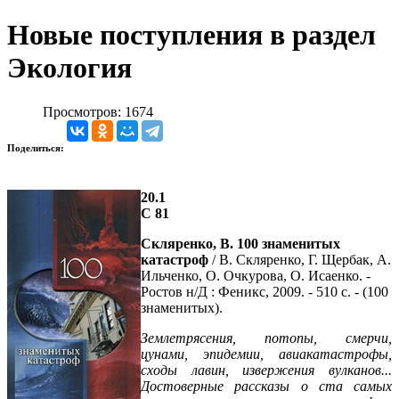
Новые поступления в раздел
Экология
Просмотров: 1674
Поделиться:
20.1
С 81
Скляренко, В. 100 знаменитых
катастроф
/ В. Скляренко, Г. Щербак, А.
Ильченко, О. Очкурова, О. Исаенко. -
Ростов н/Д : Феникс, 2009. - 510 с. - (100
знаменитых).
Землетрясения, потопы, смерчи,
цунами, эпидемии, авиакатастрофы,
сходы лавин, извержения вулканов...
Достоверные рассказы о ста самых