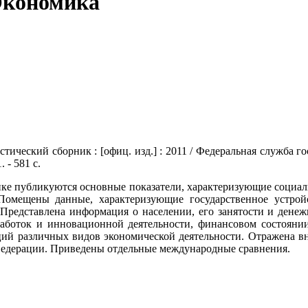
Экономика
стический сборник : [офиц. изд.] : 2011 / Федеральная служба г
 - 581 с.
ике публикуются основные показатели, характеризующие социал
Помещены данные, характеризующие государственное устройс
 Представлена информация о населении, его занятости и дене
работок и инновационной деятельности, финансовом состоянии
ий различных видов экономической деятельности. Отражена вн
Федерации. Приведены отдельные международные сравнения.