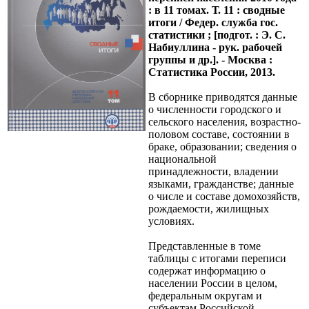
: в 11 томах. Т. 11 : сводные
итоги / Федер. служба гос.
статистики ; [подгот. : Э. С.
Набиуллина - рук. рабочей
группы и др.]. - Москва :
Статистика России, 2013.
В сборнике приводятся данные
о численности городского и
сельского населения, возрастно-
половом составе, состоянии в
браке, образовании; сведения о
национальной
принадлежности, владении
языками, гражданстве; данные
о числе и составе домохозяйств,
рождаемости, жилищных
условиях.
Представленные в томе
таблицы с итогами переписи
содержат информацию о
населении России в целом,
федеральным округам и
субъектам Российской