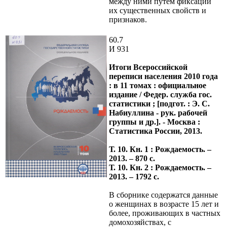
между ними путем фиксации
их существенных свойств и
признаков.
60.7
И 931
Итоги Всероссийской
переписи населения 2010 года
: в 11 томах : официальное
издание / Федер. служба гос.
статистики ; [подгот. : Э. С.
Набиуллина - рук. рабочей
группы и др.]. - Москва :
Статистика России, 2013.
Т. 10. Кн. 1 : Рождаемость. –
2013. – 870 с.
Т. 10. Кн. 2 : Рождаемость. –
2013. – 1792 с.
В сборнике содержатся данные
о женщинах в возрасте 15 лет и
более, проживающих в частных
домохозяйствах, с