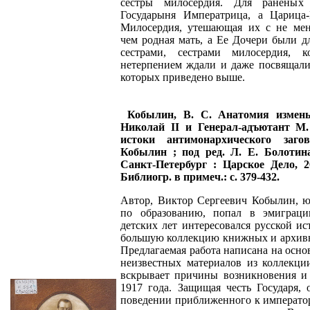
сестры милосердия. Для ранены
Государыня Императрица, а Царица
Милосердия, утешающая их с не ме
чем родная мать, а Ее Дочери были 
сестрами, сестрами милосердия, 
нетерпением ждали и даже посвящали
которых приведено выше.
Кобылин, В. С. Анатомия измен
Николай II и Генерал-адъютант М.
истоки антимонархического заг
Кобылин ; под ред. Л. Е. Болотина.
Санкт-Петербург : Царское Дело, 20
Библиогр. в примеч.: с. 379-432.
Автор, Виктор Сергеевич Кобылин, ю
по образованию, попал в эмиграц
детских лет интересовался русской ис
большую коллекцию книжных и архивн
Предлагаемая работа написана на осно
неизвестных материалов из коллекци
вскрывает причины возникновения и
1917 года. Защищая честь Государя, 
поведении приближенного к император