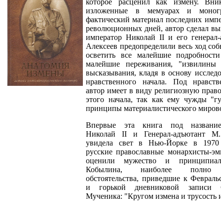
которое расценил как измену. Вни
изложенные в мемуарах и моногр
фактический материал последних имп
революционных дней, автор сделал вы
император Николай II и его генерал
Алексеев предопределили весь ход со
осветить все малейшие подробности
малейшие переживания, "извилины
высказывания, кладя в основу исслед
нравственного начала. Под нравст
автор имеет в виду религиозную прав
этого начала, так как ему чужды "г
принципы материалистического мирово
Впервые эта книга под названи
Николай II и Генерал-адъютант М
увидела свет в Нью-Йорке в 1970
русские православные монархисты-эм
оценили мужество и принципиал
Кобылина, наиболее полно 
обстоятельства, приведшие к Феврал
и горькой дневниковой записи 
Мученика: "Кругом измена и трусость 