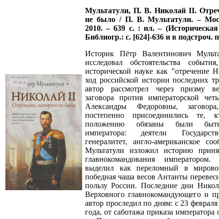
Мультатули, П. В. Николай II. Отре
не было / П. В. Мультатули. – Мос
2010. – 639 с. : ил. – (Историческая
Библиогр.: с. [624]-636 и в подстроч. 
Историк Пётр Валентинович Мульт
исследовал обстоятельства события
исторической науке как "отречение Ни
ход российской истории последних т
автор рассмотрел через призму ве
заговора против императорской чет
Александры Федоровны, заговор
постепенно присоединились те, 
положению обязаны были быт
императора: деятели Государст
генералитет, англо-американское со
Мультатули изложил историю приня
главнокомандования императором
выделил как переломный в мирово
победная чаша весов Антанты перевеси
пользу России. Последние дни Никола
Верховного главнокомандующего и пр
автор проследил по дням: с 23 февраля
года, от саботажа приказа императора