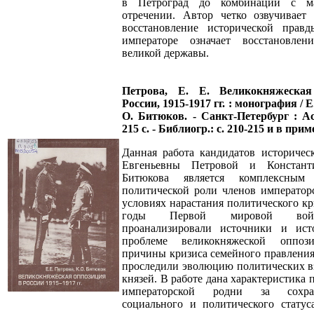
в Петроград до комбинации с м
отречении. Автор четко озвучивает
восстановление исторической прав
императоре означает восстановле
великой державы.
Петрова, Е. Е. Великокняжеска
России, 1915-1917 гг. : монография / Е
О. Битюков. - Санкт-Петербург : Ас
215 с. - Библиогр.: с. 210-215 и в прим
Данная работа кандидатов историчес
Евгеньевны Петровой и Констант
Битюкова является комплексным 
политической роли членов император
условиях нарастания политического кр
годы Первой мировой вой
проанализировали источники и ис
проблеме великокняжеской оппоз
причины кризиса семейного правления 
проследили эволюцию политических в
князей. В работе дана характеристика
императорской родни за сохра
социального и политического статус