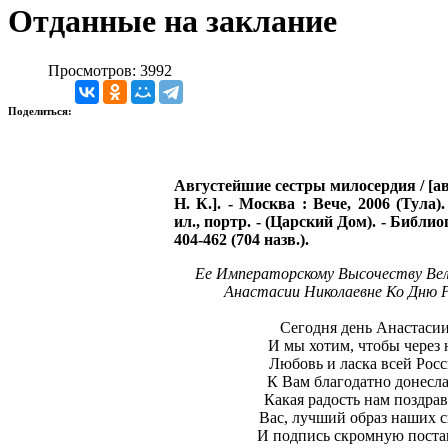
Отданные на заклание
Просмотров: 3992
Поделиться:
Августейшие сестры милосердия / [авт
Н. К.]. - Москва : Вече, 2006 (Тула). -
ил., портр. - (Царский Дом). - Библиог
404-462 (704 назв.).
Ее Императорскому Высочеству Ве
Анастасии Николаевне Ко Дню 
Сегодня день Анастасии
И мы хотим, чтобы через 
Любовь и ласка всей Рос
К Вам благодатно донесла
Какая радость нам поздра
Вас, лучший образ наших с
И подпись скромную поста