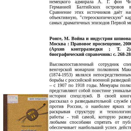
немецкого адмирала А. Г. фон Чи
Германией Балтийских островов 
Сравнение этих источников даёт на
объективную, "стереоскопическую" ка
самых драматичных эпизодов Первой м
Ронге, М. Война и индустрия шпионаж
Москва : Правовое просвещение, 2000. 
(Архив контрразведки ; Т. 2
биографический справочник: с. 268-28
Высокопоставленный сотрудник спе
венгерской монархии полковник Мак
(1874-1953) являлся непосредственны
борьбы с российской военной разведкой 
– с 1907 по 1918 годы. Мемуары полк
представляют собой поистине уникаль
истории спецслужб. В своей книг
рассказал о разведывательной службе 
против России, о наиболее ярких эп
раскрывая структуру и технологи
работы - той самой, которую развед
любыми способами спрятать от пуб
обеспечивает наибольший успех дейст