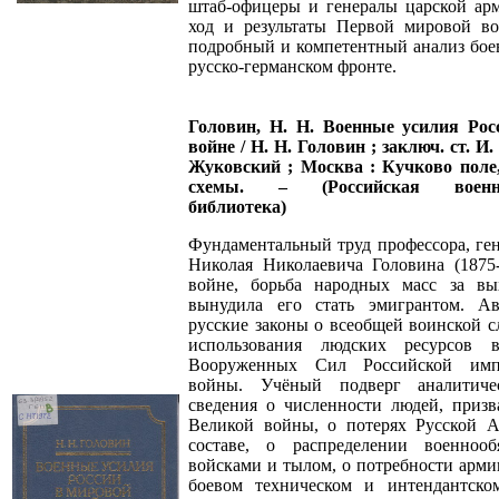
штаб-офицеры и генералы царской ар
ход и результаты Первой мировой во
подробный и компетентный анализ бое
русско-германском фронте.
Головин, Н. Н. Военные усилия Ро
войне / Н. Н. Головин ; заключ. ст. И.
Жуковский ; Москва : Кучково поле, 2
схемы. – (Российская военно-
библиотека)
Фундаментальный труд профессора, ген
Николая Николаевича Головина (1875
войне, борьба народных масс за вы
вынудила его стать эмигрантом. Ав
русские законы о всеобщей воинской с
использования людских ресурсов в
Вооруженных Сил Российской имп
войны. Учёный подверг аналитиче
сведения о численности людей, приз
Великой войны, о потерях Русской 
составе, о распределении военноо
войсками и тылом, о потребности арми
боевом техническом и интендантско