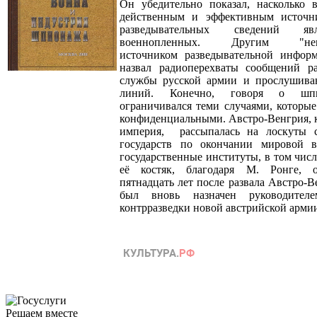
Он убедительно показал, насколько 
действенным и эффективным источн
разведывательных сведений яв
военнопленных. Другим "непр
источником разведывательной инфор
назвал радиоперехваты сообщений ра
службы русской армии и прослушива
линий. Конечно, говоря о шпи
ограничивался теми случаями, которые
конфиденциальными. Австро-Венгрия, к
империя, рассыпалась на лоскуты с
государств по окончании мировой 
государственные институты, в том числ
её костяк, благодаря М. Ронге, о
пятнадцать лет после развала Австро-
был вновь назначен руководител
контрразведки новой австрийской арми
Решаем вместе