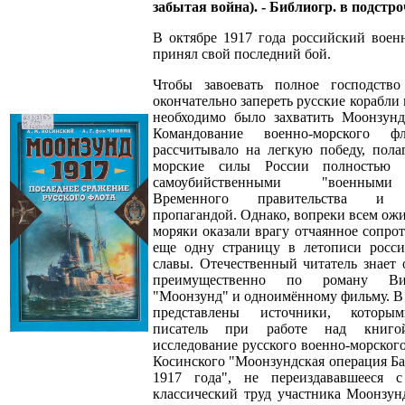
забытая война). - Библиогр. в подстро
В октябре 1917 года российский воен
принял свой последний бой.
Чтобы завоевать полное господств
окончательно запереть русские корабли 
необходимо было захватить Моонзунд
Командование военно-морского ф
рассчитывало на легкую победу, полаг
морские силы России полностью д
самоубийственными "военным
Временного правительства и п
пропагандой. Однако, вопреки всем ож
моряки оказали врагу отчаянное сопро
еще одну страницу в летописи росси
славы. Отечественный читатель знает 
преимущественно по роману Ви
"Моонзунд" и одноимённому фильму. В
представлены источники, которым
писатель при работе над книго
исследование русского военно-морског
Косинского "Моонзундская операция Ба
1917 года", не переиздававшееся 
классический труд участника Моонзун