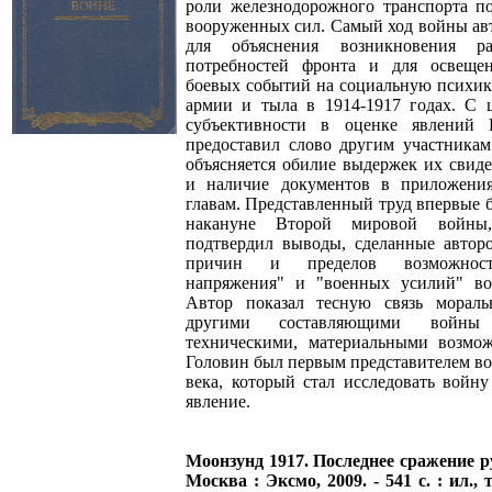
роли железнодорожного транспорта п
вооруженных сил. Самый ход войны ав
для объяснения возникновения ра
потребностей фронта и для освещен
боевых событий на социальную психику
армии и тыла в 1914-1917 годах. С 
субъективности в оценке явлений
предоставил слово другим участника
объясняется обилие выдержек их свиде
и наличие документов в приложени
главам. Представленный труд впервые 
накануне Второй мировой войны
подтвердил выводы, сделанные автор
причин и пределов возможност
напряжения" и "военных усилий" в
Автор показал тесную связь мораль
другими составляющими войн
техническими, материальными возмож
Головин был первым представителем в
века, который стал исследовать войну
явление.
Моонзунд 1917. Последнее сражение ру
Москва : Эксмо, 2009. - 541 с. : ил., 