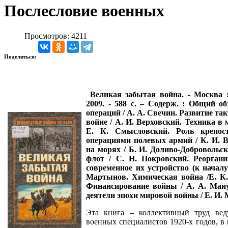
Послесловие военных
Просмотров: 4211
Поделиться:
Великая забытая война. - Москва :
2009. - 588 с. – Содерж. : Общий о
операций / А. А. Свечин. Развитие та
войне / А. И. Верховский. Техника в 
Е. К. Смысловский. Роль крепос
операциями полевых армий / К. И. В
на морях / Б. И. Доливо-Добровольс
флот / С. Н. Покровский. Реорган
современное их устройство (к началу 
Мартынов. Химическая война /Е. К
Финансирование войны / А. А. Ман
деятели эпохи мировой войны / Е. И.
Эта книга – коллективный труд вед
военных специалистов 1920-х годов, в