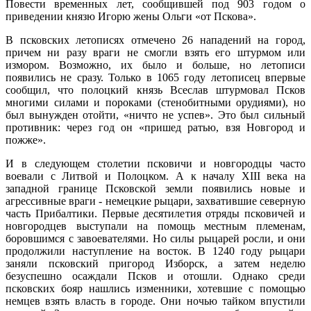
Повести временных лет, сообщившей под 903 годом о
приведении князю Игорю жены Ольги «от Пскова».
В псковских летописях отмечено 26 нападений на город,
причем ни разу враги не смогли взять его штурмом или
измором. Возможно, их было и больше, но летописи
появились не сразу. Только в 1065 году летописец впервые
сообщил, что полоцкий князь Всеслав штурмовал Псков
многими силами и пороками (стенобитными орудиями), но
был вынужден отойти, «ничто не успев». Это был сильный
противник: через год он «пришед ратью, взя Новгород и
пожже».
И в следующем столетии псковичи и новгородцы часто
воевали с Литвой и Полоцком. А к началу ХIII века на
западной границе Псковской земли появились новые и
агрессивные враги - немецкие рыцари, захватившие северную
часть Прибалтики. Первые десятилетия отряды псковичей и
новгородцев выступали на помощь местным племенам,
боровшимся с завоевателями. Но силы рыцарей росли, и они
продолжили наступление на восток. В 1240 году рыцари
заняли псковский пригород Изборск, а затем неделю
безуспешно осаждали Псков и отошли. Однако среди
псковских бояр нашлись изменники, хотевшие с помощью
немцев взять власть в городе. Они ночью тайком впустили