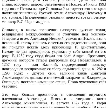
славы, особенно широко отмечаемый в Пскове. 24 июля 1993
года возле Пскова на горе Соколиха был торжественно открыт
памятник защитнику Русской земли Александру Невскому и
его воинам. На церемонии открытия присутствовал премьер-
министр В.С. Черномырдин.
Сознавая, в каком положении находятся русские земли,
раздираемые междоусобицами и стонущие под монголо-
татарским игом, Александр Невский, уезжая из Пскова, взял с
псковичей клятву принять с честью его родственников, если
им придется искать здесь прибежище. И действительно,
Пскову не раз приходилось укрывать у себя князей из его
рода. В 1252 году сюда бежал его брат Андрей Ярославич,
дружины которого татары разгромили под Переяславлем, в
1257 году - сын Василий, поддержавший попытку
новгородцев воспротивиться сбору ордынской дани, в 1282 и
1293 годах - другой сын, великий князь Дмитрий
Александрович, дважды изгоняемый татарами из Владимира.
Очевидно, построив каменные стены, Псков чувствовал себя
уверенно.
Это еще больше проявилось в отношении внучатого
племянника Александра Невского - тверского князя
Александра Михайловича. 15 августа 1327 года в Твери
вспыхнуло восстание, и все ордынцы были перебиты. В ответ