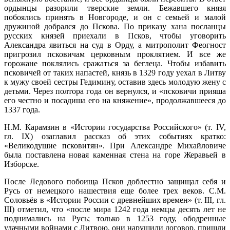
ордынцы разорили тверские земли. Бежавшего князя
побоялись принять в Новгороде, и он с семьей и малой
дружиной добрался до Пскова. По приказу хана посланцы
русских князей приехали в Псков, чтобы уговорить
Александра явиться на суд в Орду, а митрополит Феогност
пригрозил псковичам церковным проклятием. И все же
горожане поклялись сражаться за беглеца. Чтобы избавить
псковичей от таких напастей, князь в 1329 году уехал в Литву
к мужу своей сестры Гедимину, оставив здесь молодую жену с
детьми. Через полтора года он вернулся, и «псковичи прияша
его честно и посадиша его на княжение», продолжавшееся до
1337 года.
Н.М. Карамзин в «Истории государства Российского» (т. IV,
гл. IХ) озаглавил рассказ об этих событиях кратко:
«Великодушие псковитян». При Александре Михайловиче
была поставлена новая каменная стена на горе Жеравьей в
Изборске.
После Ледового побоища Псков доблестно защищал себя и
Русь от немецкого нашествия еще более трех веков. С.М.
Соловьёв в «Истории России с древнейших времен» (т. III, гл.
III) отметил, что «после мира 1242 года немцы десять лет не
поднимались на Русь; только в 1253 году, ободренные
удачными войнами с Литвою, они нарушили договор, пришли