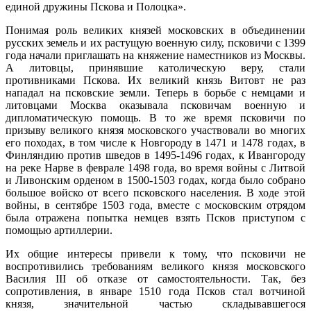
единой дружины Пскова и Полоцка».
Понимая роль великих князей московских в объединении
русских земель и их растущую военную силу, псковичи с 1399
года начали приглашать на княжение наместников из Москвы.
А литовцы, принявшие католическую веру, стали
противниками Пскова. Их великий князь Витовт не раз
нападал на псковские земли. Теперь в борьбе с немцами и
литовцами Москва оказывала псковичам военную и
дипломатическую помощь. В то же время псковичи по
призыву великого князя московского участвовали во многих
его походах, в том числе к Новгороду в 1471 и 1478 годах, в
Финляндию против шведов в 1495-1496 годах, к Ивангороду
на реке Нарве в феврале 1498 года, во время войны с Литвой
и Ливонским орденом в 1500-1503 годах, когда было собрано
большое войско от всего псковского населения. В ходе этой
войны, в сентябре 1503 года, вместе с московским отрядом
была отражена попытка немцев взять Псков приступом с
помощью артиллерии.
Их общие интересы привели к тому, что псковичи не
воспротивились требованиям великого князя московского
Василия III об отказе от самостоятельности. Так, без
сопротивления, в январе 1510 года Псков стал вотчиной
князя, значительной частью складывавшегося