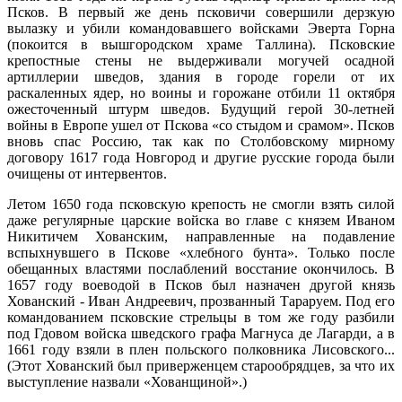
Псков. В первый же день псковичи совершили дерзкую
вылазку и убили командовавшего войсками Эверта Горна
(покоится в вышгородском храме Таллина). Псковские
крепостные стены не выдерживали могучей осадной
артиллерии шведов, здания в городе горели от их
раскаленных ядер, но воины и горожане отбили 11 октября
ожесточенный штурм шведов. Будущий герой 30-летней
войны в Европе ушел от Пскова «со стыдом и срамом». Псков
вновь спас Россию, так как по Столбовскому мирному
договору 1617 года Новгород и другие русские города были
очищены от интервентов.
Летом 1650 года псковскую крепость не смогли взять силой
даже регулярные царские войска во главе с князем Иваном
Никитичем Хованским, направленные на подавление
вспыхнувшего в Пскове «хлебного бунта». Только после
обещанных властями послаблений восстание окончилось. В
1657 году воеводой в Псков был назначен другой князь
Хованский - Иван Андреевич, прозванный Тараруем. Под его
командованием псковские стрельцы в том же году разбили
под Гдовом войска шведского графа Магнуса де Лагарди, а в
1661 году взяли в плен польского полковника Лисовского...
(Этот Хованский был приверженцем старообрядцев, за что их
выступление назвали «Хованщиной».)