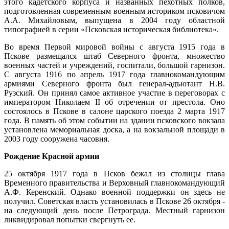
этого кадетского корпуса и названных пехотных полков,
подготовленная современным военным историком псковичом
А.А. Михайловым, выпущена в 2004 году областной
типографией в серии «Псковская историческая библиотека».
Во время Первой мировой войны с августа 1915 года в
Пскове размещался штаб Северного фронта, множество
военных частей и учреждений, госпитали, большой гарнизон.
С августа 1916 по апрель 1917 года главнокомандующим
армиями Северного фронта был генерал-адъютант Н.В.
Рузский. Он принял самое активное участие в переговорах с
императором Николаем II об отречении от престола. Оно
состоялось в Пскове в салоне царского поезда 2 марта 1917
года. В память об этом событии на здании псковского вокзала
установлена мемориальная доска, а на вокзальной площади в
2003 году сооружена часовня.
Рождение Красной армии
25 октября 1917 года в Псков бежал из столицы глава
Временного правительства и Верховный главнокомандующий
А.Ф. Керенский. Однако военной поддержки он здесь не
получил. Советская власть установилась в Пскове 26 октября -
на следующий день после Петрограда. Местный гарнизон
ликвидировал попытки свергнуть ее.