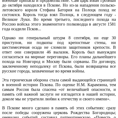
военные припасы и продовольствие. Сам царь Иван Грозный
до октября находился в Пскове. Но из-за нападения польско-
литовского короля Стефана Батория на Полоцк поход не
состоялся. Король тогда взял Полоцк, в следующем году -
Великие Луки. Во время третьего, последнего похода на
Россию войска этого знаменитого полководца в августе 1581
года осадили Псков...
Однако ни генеральный штурм 8 сентября, ни еще 30
приступов, ни подкопы под крепостные стены, ни
шестимесячная осада не сломили защитников крепости. В
ответ они совершили 46 вылазок. Король был вынужден
согласиться на мирные переговоры. Его планы дальнейшего
похода на Новгород и Москву были сорваны. По договору,
заключенному неподалеку от Пскова, были возвращены все
русские города, захваченные во время войны.
Эта героическая оборона стала самой выдающейся страницей
в военной истории Пскова. По оценке Н.М. Карамзина, тем
самым Россия была спасена «от величайшей опасности, и
память сей важной заслуги не изгладится в нашей истории,
доколе мы не утратили любви к отечеству и своего имени».
В Пскове много сделано в память об этих событиях: сразу
после победы сооружена церковь Рождества Богородицы;
очевидец событий составил патриотическую «Повесть о