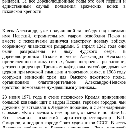
рыцарей. За все дореволюционные годы это был первый и
единственный случай появления вражеских войск в
псковской крепости.
Князь Александр, уже получивший за победу над шведами
имя Невский, стремительным ударом освободил Псков и
вместе с псковичами двинулся навстречу новому войску,
собранному ливонскими рыцарями. 5 апреля 1242 года они
были разгромлены на льду Чудского озера. В
дореволюционном Пскове в честь Александра Невского,
причисленного к лику святых, были построены три часовни,
устроен придел при Троицком кафедральном соборе, домовые
церкви при мужской гимназии и тюремном замке, в 1908 году
сооружен воинский храм для Омского пехотного полка,
организовано благотворительное Александро-Невское
братство, помогавшее нуждавшимся ученикам...
23 июня 1971 года к стене псковского Кремля прикрепили
большой кованый щит с видом Пскова, гербами городов, чьи
дружины участвовали в Ледовом побоище, и с легендарными
словами: «Кто с мечом к нам придет, от меча и погибнет!».
Его чеканил псковский архитектор-реставратор В.П.
Смирнов, а подарил городу Союз художников СССР. В честь
Ледового побоища в России установлен День воинской