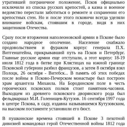
утратившей пограничное положение, Псков официально
исключили из списка русских крепостей, а казна и военное
ведомство перестали заботиться о ремонте и сохранении его
крепостных стен. Но и после этого псковичи всегда уделяли
внимание войскам, стоявшим в городе, видя в них
защитников Отечества.
Сразу после вторжения наполеоновской армии в Пскове было
создано народное ополчение. Население снабжало
продовольствием и фуражом корпус генерала П.Х.
Витгенштейна, прикрывавший путь на Псков и Петербург.
Главные русские армии еще отступали, а этот корпус 18-19
июля 1812 года в битве при Клястицах на южной границе
Псковской губернии разбил французов, а затем 8 октября взял
Полоцк, 26 октября - Витебск... В память об этих победах
после войны в Псково-Печерском монастыре был построен
храм архангела Михаила. На Бородинском поле в честь
героических псковских полков стоит памятник-часовня.
Выходцем из древнего псковского дворянского рода был
фельдмаршал М.И. Голенищев-Кутузов. 16 сентября 1997 года
в центре Пскова, в саду, издавна называвшемся Кутузовским,
на высоком постаменте установили его бюст.
В пушкинские времена стоявшей в Пскове 3 пехотной
дивизией командовал герой Отечественной войны 1812 года