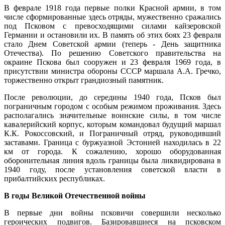
В феврале 1918 года первые полки Красной армии, в том
числе сформированные здесь отряды, мужественно сражались
под Псковом с превосходящими силами кайзеровской
Германии и остановили их. В память об этих боях 23 февраля
стало Днем Советской армии (теперь - День защитника
Отечества). По решению Советского правительства на
окраине Пскова был сооружен и 23 февраля 1969 года, в
присутствии министра обороны СССР маршала А.А. Гречко,
торжественно открыт грандиозный памятник.
После революции, до середины 1940 года, Псков был
пограничным городом с особым режимом проживания. Здесь
располагались значительные воинские силы, в том числе
кавалерийский корпус, которым командовал будущий маршал
К.К. Рокоссовский, и Пограничный отряд, руководивший
заставами. Граница с буржуазной Эстонией находилась в 22
км от города. К сожалению, хорошо оборудованная
оборонительная линия вдоль границы была ликвидирована в
1940 году, после установления советской власти в
прибалтийских республиках.
В годы Великой Отечественной войны
В первые дни войны псковичи совершили несколько
героических подвигов. Базировавшиеся на псковском