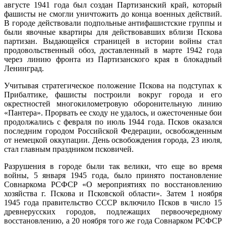
августе 1941 года был создан Партизанский край, который
фашисты не смогли уничтожить до конца военных действий.
В городе действовали подпольные антифашистские группы и
были явочные квартиры для действовавших вблизи Пскова
партизан. Выдающейся страницей в истории войны стал
продовольственный обоз, доставленный в марте 1942 года
через линию фронта из Партизанского края в блокадный
Ленинград.
Учитывая стратегическое положение Пскова на подступах к
Прибалтике, фашисты построили вокруг города и его
окрестностей многокилометровую оборонительную линию
«Пантера». Прорвать ее сходу не удалось, и ожесточенные бои
продолжались с февраля по июль 1944 года. Псков оказался
последним городом Российской Федерации, освобожденным
от немецкой оккупации. День освобождения города, 23 июля,
стал главным праздником псковичей.
Разрушения в городе были так велики, что еще во время
войны, 5 января 1945 года, было принято постановление
Совнаркома РСФСР «О мероприятиях по восстановлению
хозяйства г. Пскова и Псковской области». Затем 1 ноября
1945 года правительство СССР включило Псков в число 15
древнерусских городов, подлежащих первоочередному
восстановлению, а 20 ноября того же года Совнарком РСФСР