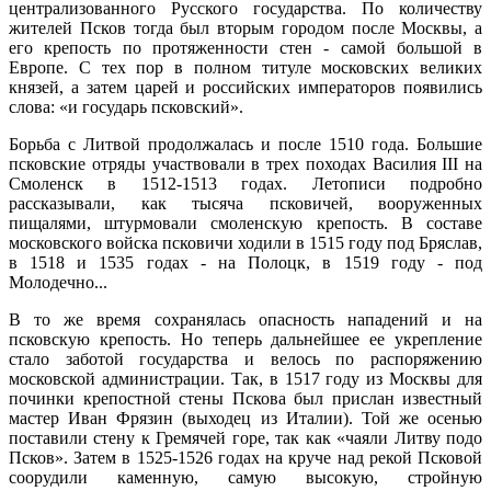
централизованного Русского государства. По количеству
жителей Псков тогда был вторым городом после Москвы, а
его крепость по протяженности стен - самой большой в
Европе. С тех пор в полном титуле московских великих
князей, а затем царей и российских императоров появились
слова: «и государь псковский».
Борьба с Литвой продолжалась и после 1510 года. Большие
псковские отряды участвовали в трех походах Василия III на
Смоленск в 1512-1513 годах. Летописи подробно
рассказывали, как тысяча псковичей, вооруженных
пищалями, штурмовали смоленскую крепость. В составе
московского войска псковичи ходили в 1515 году под Бряслав,
в 1518 и 1535 годах - на Полоцк, в 1519 году - под
Молодечно...
В то же время сохранялась опасность нападений и на
псковскую крепость. Но теперь дальнейшее ее укрепление
стало заботой государства и велось по распоряжению
московской администрации. Так, в 1517 году из Москвы для
починки крепостной стены Пскова был прислан известный
мастер Иван Фрязин (выходец из Италии). Той же осенью
поставили стену к Гремячей горе, так как «чаяли Литву подо
Псков». Затем в 1525-1526 годах на круче над рекой Псковой
соорудили каменную, самую высокую, стройную