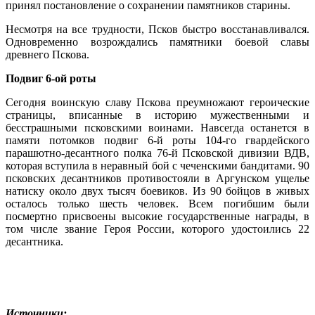
принял постановление о сохранении памятников старины.
Несмотря на все трудности, Псков быстро восстанавливался.
Одновременно возрождались памятники боевой славы
древнего Пскова.
Подвиг 6-ой роты
Сегодня воинскую славу Пскова преумножают героические
страницы, вписанные в историю мужественными и
бесстрашными псковскими воинами. Навсегда останется в
памяти потомков подвиг 6-й роты 104-го гвардейского
парашютно-десантного полка 76-й Псковской дивизии ВДВ,
которая вступила в неравный бой с чеченскими бандитами. 90
псковских десантников противостояли в Аргунском ущелье
натиску около двух тысяч боевиков. Из 90 бойцов в живых
осталось только шесть человек. Всем погибшим были
посмертно присвоены высокие государственные награды, в
том числе звание Героя России, которого удостоились 22
десантника.
Источники: