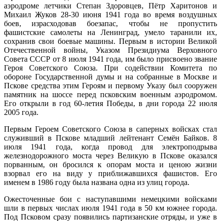
аэродроме летчики Степан Здоровцев, Пётр Харитонов и
Михаил Жуков 28-30 июня 1941 года во время воздушных
боев, израсходовав боезапас, чтобы не пропустить
фашистские самолеты на Ленинград, умело таранили их,
сохранив свои боевые машины. Первым в истории Великой
Отечественной войны, Указом Президиума Верховного
Совета СССР от 8 июля 1941 года, им было присвоено звание
Героя Советского Союза. При содействии Комитета по
обороне Государственной думы и на собранные в Москве и
Пскове средства этим Героям и первому Указу был сооружен
памятник на шоссе перед псковским военным аэродромом.
Его открыли в год 60-летия Победы, в дни города 22 июля
2005 года.
Первым Героем Советского Союза в саперных войсках стал
служивший в Пскове младший лейтенант Семён Байков. 8
июля 1941 года, когда провод для электроподрыва
железнодорожного моста через Великую в Пскове оказался
порванным, он бросился к опорам моста и ценою жизни
взорвал его на виду у приближавшихся фашистов. Его
именем в 1986 году была названа одна из улиц города.
Ожесточенные бои с наступавшими немецкими войсками
шли в первых числах июля 1941 года в 50 км южнее города.
Под Псковом сразу появились партизанские отряды, и уже в