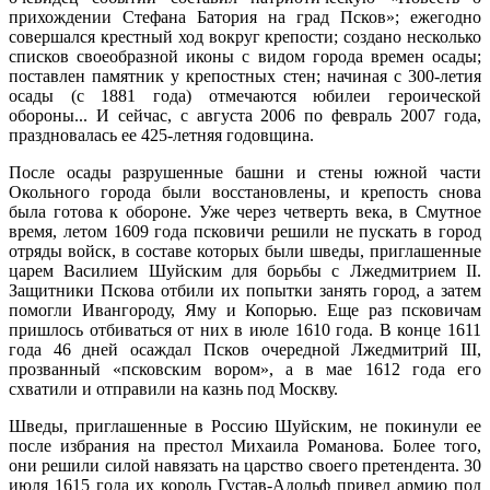
прихождении Стефана Батория на град Псков»; ежегодно
совершался крестный ход вокруг крепости; создано несколько
списков своеобразной иконы с видом города времен осады;
поставлен памятник у крепостных стен; начиная с 300-летия
осады (с 1881 года) отмечаются юбилеи героической
обороны... И сейчас, с августа 2006 по февраль 2007 года,
праздновалась ее 425-летняя годовщина.
После осады разрушенные башни и стены южной части
Окольного города были восстановлены, и крепость снова
была готова к обороне. Уже через четверть века, в Смутное
время, летом 1609 года псковичи решили не пускать в город
отряды войск, в составе которых были шведы, приглашенные
царем Василием Шуйским для борьбы с Лжедмитрием II.
Защитники Пскова отбили их попытки занять город, а затем
помогли Ивангороду, Яму и Копорью. Еще раз псковичам
пришлось отбиваться от них в июле 1610 года. В конце 1611
года 46 дней осаждал Псков очередной Лжедмитрий III,
прозванный «псковским вором», а в мае 1612 года его
схватили и отправили на казнь под Москву.
Шведы, приглашенные в Россию Шуйским, не покинули ее
после избрания на престол Михаила Романова. Более того,
они решили силой навязать на царство своего претендента. 30
июля 1615 года их король Густав-Адольф привел армию под