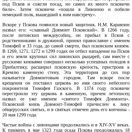
под Псков и сожгли посад, но самих их много псковичи
били». Затем псковичи «пошли в Ливонию и побили
немецкий полк, вышедший к ним навстречу».
Вскоре у Пскова появился новый защитник. Н.М. Карамзин
назвал его: «славный Довмонт Псковский». В 1266 году,
после литовских междоусобиц, он прибыл в Псков с
родственниками и дружиной, принял православие с именем
Тимофей и 33 года, до самой смерти, был псковским князем.
В 1269, 1271, 1272 и 1299 годах он отбил нападение на Псков
и его земли крупных сил ливонских рыцарей, сам вместе с
русскими князьями совершил несколько успешных походов в
Прибалтику, расширил псковскую крепость, пристроив к
Кремлю каменную стену. Эта территория до сих пор
называется Довмонтовым городом. Там вскоре после
крещения он поставил церковь во имя своего небесного
покровителя Тимофея Газского. В 1374 году псковичи
перестроили эту церковь в каменную, причем летописец
назвал ее уже именем «святого Тимофея Довмонта».
Псковский князь Довмонт-Тимофей причислен к лику
общерусских святых, и в святках отмечен день его кончины -
20 мая 1299 года.
Частые войны с ливонцами продолжались и в ХIV-ХV веках.
К примеру, в мае 1323 года осада Пскова продолжалась 18