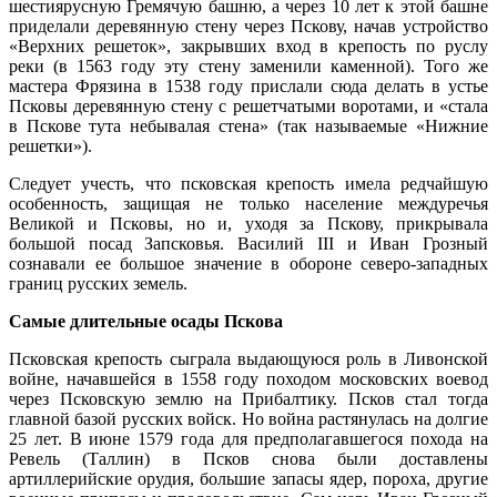
шестиярусную Гремячую башню, а через 10 лет к этой башне
приделали деревянную стену через Пскову, начав устройство
«Верхних решеток», закрывших вход в крепость по руслу
реки (в 1563 году эту стену заменили каменной). Того же
мастера Фрязина в 1538 году прислали сюда делать в устье
Псковы деревянную стену с решетчатыми воротами, и «стала
в Пскове тута небывалая стена» (так называемые «Нижние
решетки»).
Следует учесть, что псковская крепость имела редчайшую
особенность, защищая не только население междуречья
Великой и Псковы, но и, уходя за Пскову, прикрывала
большой посад Запсковья. Василий III и Иван Грозный
сознавали ее большое значение в обороне северо-западных
границ русских земель.
Самые длительные осады Пскова
Псковская крепость сыграла выдающуюся роль в Ливонской
войне, начавшейся в 1558 году походом московских воевод
через Псковскую землю на Прибалтику. Псков стал тогда
главной базой русских войск. Но война растянулась на долгие
25 лет. В июне 1579 года для предполагавшегося похода на
Ревель (Таллин) в Псков снова были доставлены
артиллерийские орудия, большие запасы ядер, пороха, другие