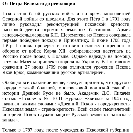
От Петра Великого до революции
Псков стал базой русских войск и во время многолетней
Северной войны со шведами. Для этого Пётр I в 1701 году
лично руководил реконструкцией псковской крепости,
насыпкой девяти огромных земляных бастионов... Армия
генерал-фельдмаршала Б.П. Шереметева из Пскова совершала
первые победные походы в Прибалтику. В июне 1708 года
Пётр I вновь проверял и готовил псковскую крепость к
обороне от войск Карла ХII, собиравшегося наступать на
Россию после побед в Польше. Однако надежда на помощь
гетмана Мазепы привлекла короля на Украину. В Полтавском
сражении 27 июня 1709 года отличился уроженец Пскова
Яков Брюс, командовавший русской артиллерией.
Обобщая все сказанное выше, следует признать, что другого
города с такой большой, многовековой воинской славой в
истории Древней Руси не было. Академик Д.С. Лихачёв
статью «Псков» в № 10-11 журнала «Звезда» за 1945 год
начинал такими словами: «Древний Псков - город-крепость,
Псковская земля - страна-крепость. Всей своей тысячелетней
историей Псков служил защите Русской земли от натиска с
запада».
Только в 1787 году, после учреждения Псковской губернии,