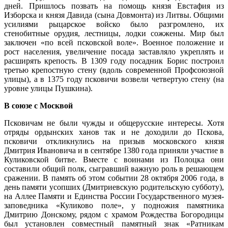
дней. Пришлось позвать на помощь князя Евстафия из
Изборска и князя Давида (сына Довмонта) из Литвы. Общими
усилиями рыцарское войско было разгромлено, их
стенобитные орудия, лестницы, лодки сожжены. Мир был
заключен «по всей псковской воле». Военное положение и
рост населения, увеличение посада заставляло укреплять и
расширять крепость. В 1309 году посадник Борис построил
третью крепостную стену (вдоль современной Профсоюзной
улицы), а в 1375 году псковичи возвели четвертую стену (на
уровне улицы Пушкина).
В союзе с Москвой
Псковичам не были чужды и общерусские интересы. Хотя
отряды ордынских ханов так и не доходили до Пскова,
псковичи откликнулись на призыв московского князя
Дмитрия Ивановича и в сентябре 1380 года приняли участие в
Куликовской битве. Вместе с воинами из Полоцка они
составили общий полк, сыгравший важную роль в решающем
сражении. В память об этом событии 28 октября 2006 года, в
день памяти усопших (Дмитриевскую родительскую субботу),
на Аллее Памяти и Единства России Государственного музея-
заповедника «Куликово поле», у подножия памятника
Дмитрию Донскому, рядом с храмом Рождества Богородицы
был установлен совместный памятный знак «Ратникам