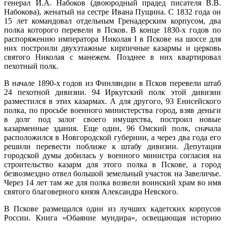
генерал И.А. Набоков (двоюродный прадед писателя В.В.
Набокова), женатый на сестре Ивана Пущина. С 1832 года он
15 лет командовал отдельным Гренадерским корпусом, два
полка которого перевели в Псков. В конце 1830-х годов по
распоряжению императора Николая I в Пскове на шоссе для
них построили двухэтажные кирпичные казармы и церковь
святого Николая с манежем. Позднее в них квартировал
пехотный полк.
В начале 1890-х годов из Финляндии в Псков перевели штаб
24 пехотной дивизии. 94 Иркутский полк этой дивизии
разместился в этих казармах. А для другого, 93 Енисейского
полка, по просьбе военного министерства город, взяв деньги
в долг под залог своего имущества, построил новые
казарменные здания. Еще один, 96 Омский полк, сначала
расположился в Новгородской губернии, а через два года его
решили перевести поближе к штабу дивизии. Депутация
городской думы добилась у военного министра согласия на
строительство казарм для этого полка в Пскове, а город
безвозмездно отвел большой земельный участок на Завеличье.
Через 14 лет там же для полка возвели воинский храм во имя
святого благоверного князя Александра Невского.
В Пскове размещался один из лучших кадетских корпусов
России. Книга «Обаяние мундира», освещающая историю