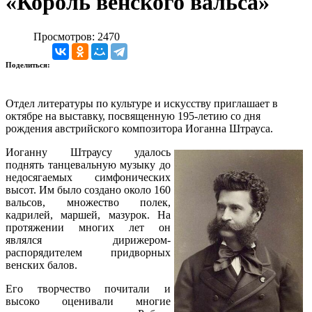
«Король венского вальса»
Просмотров: 2470
Поделиться:
Отдел литературы по культуре и искусству приглашает в
октябре на выставку, посвященную 195-летию со дня
рождения австрийского композитора Иоганна Штрауса.
Иоганну Штраусу удалось
поднять танцевальную музыку до
недосягаемых симфонических
высот. Им было создано около 160
вальсов, множество полек,
кадрилей, маршей, мазурок. На
протяжении многих лет он
являлся дирижером-
распорядителем придворных
венских балов.
Его творчество почитали и
высоко оценивали многие