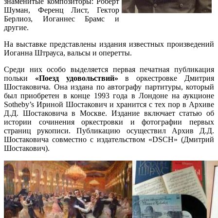
знаменитые композиторы: Роберт
Шуман, Ференц Лист, Гектор
Берлиоз, Иоганнес Брамс и
другие.
На выставке представлены издания известных произведений
Иоганна Штрауса, вальсы и оперетты.
Среди них особо выделяется первая печатная публикация
польки
«Поезд удовольствий»
в оркестровке Дмитрия
Шостаковича. Она издана по автографу партитуры, который
был приобретен в конце 1993 года в Лондоне на аукционе
Sotheby’s Ириной Шостакович и хранится с тех пор в Архиве
Д.Д. Шостаковича в Москве. Издание включает статью об
истории сочинения оркестровки и фотографии первых
страниц рукописи. Публикацию осуществил Архив Д.Д.
Шостаковича совместно с издательством «DSCH» (Дмитрий
Шостакович).