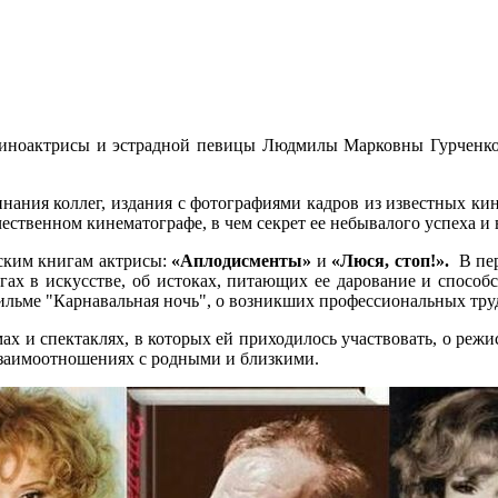
киноактрисы и эстрадной певицы Людмилы Марковны Гурченко.
нания коллег, издания с фотографиями кадров из известных кин
чественном кинематографе, в чем секрет ее небывалого успеха и
еским книгам актрисы:
«Аплодисменты»
и
«Люся, стоп!».
В пер
ах в искусстве, об истоках, питающих ее дарование и способ
льме "Карнавальная ночь", о возникших профессиональных трудн
 и спектаклях, в которых ей приходилось участвовать, о режисс
взаимоотношениях с родными и близкими.