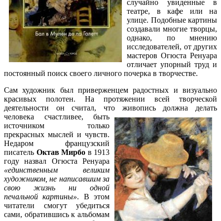
случайно увиденные в
театре, в кафе или на
улице. Подобные картины
создавали многие творцы,
однако, по мнению
исследователей, от других
мастеров Огюста Ренуара
отличает упорный труд и
постоянный поиск своего личного почерка в творчестве.
Сам художник был приверженцем радостных и визуально
красивых полотен. На протяжении всей творческой
деятельности он считал, что живопись должна делать
человека
счастливее, быть
источником только
прекрасных мыслей и чувств.
Недаром французский
писатель
Октав Мирбо
в 1913
году назвал Огюста Ренуара
«единственным великим
художником, не написавшим за
свою жизнь ни одной
печальной картины»
. В этом
читатели смогут убедиться
сами, обратившись к альбомам