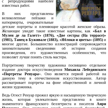
с репродукциями наиболее
известных работ.
В них представлены
великолепные пейзажи и
натюрморты, очаровательные
детские портреты и пленяющие красотой женские образы.
Желающие увидят такие известные картины, как
«
Бал в
Мулен де ла Галетт» (1876), «Две сестры (На террасе)»
(1981), Танец в Буживале (1883), «Яблоки и цветы» (1895)
и
многие другие. Большинство иллюстраций сопровождается
занимательными сведениями об истории создания
произведения, его художественных особенностях, что
позволяет лучше понять стиль мастера.
Портретному творчеству художника посвящено отдельное
издание доктора искусствоведения
Михаила Лебедянского
«Портреты Ренуара
». Оно является первой работой на
данную тему в отечественном искусствознании. Автор
рассматривает портреты на фоне общественной и личной
жизни художника.
Ведь Огюст Ренуар прожил яркую и насыщенную творческую
жизнь, которая увлекательно представлена в книге
знаменитого французского беллетриста и писателя
Анри