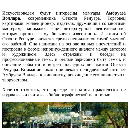
Искусствоведам будут интересны мемуары
Амбруаза
Воллара
, современника Огюста Ренуара. Торговец
картинами, коллекционер, издатель, друживший со многими
мастерам, занимался еще литературной деятельностью,
которая принесла ему большую известность. И книга об
Огюсте Ренауре считается среди специалистов самой удачной
его работой. Она написана на основе живых впечатлений и
построена в форме непринужденного диалога между автором
и художником. Здесь отражены и беседы на
профессиональные темы, и беглые зарисовки быта семьи, и
описание событий и встреч последних лет жизни Огюста
Ренуара. Внимание также привлекает неподдельный интерес
Амбруаза Воллара к живописцу, восхищение его личностью и
творчеством.
Хочется отметить, что прежде эта книга практически не
издавалась и считалась библиографической ценностью.