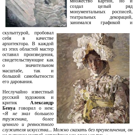
множество картин, но и
создал целый ряд
монументальных росписей,
театральных декораций,
занимался графикой и
скульптурой, пробовал
себя в качестве
архитектора. В каждой
из этих областей мастер
оставил произведения,
свидетельствующие как
о значительном
масштабе, так и
большой самобытности
его дарования.
Неслучайно известный
русский художник и
критик
Александр
Бенуа
говорил о нем:
«
Я не знал большего
труженика, более
ценного и ревностного
служителя искусства... Можно сказать без преувеличения, он