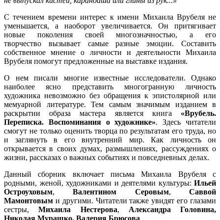
не выпускал кистей, карандаша или глины из рук...»
С течением времени интерес к имени Михаила Врубеля не
уменьшается, а наоборот увеличивается. Он притягивает
новые поколения своей многозначностью, а его
творчество вызывает самые разные эмоции. Составить
собственное мнение о личности и деятельности Михаила
Врубеля помогут предложенные на выставке издания.
О нем писали многие известные исследователи. Однако
наиболее ясно представить многогранную личность
художника невозможно без обращения к эпистолярной или
мемуарной литературе. Тем самым значимым изданием в
раскрытии образа мастера является книга
«Врубель.
Переписка. Воспоминания о художнике»
. Здесь читатели
смогут не только оценить творца по результатам его труда, но
и заглянуть в его внутренний мир. Как личность он
открывается в своих думах, размышлениях, рассуждениях о
жизни, рассказах о важных событиях и повседневных делах.
Данный сборник включает письма Михаила Врубеля с
родными, женой, художниками и деятелями культуры:
Ильей
Остроуховым
,
Валентином Серовым
,
Саввой
Мамонтовым
и другими. Читатели также увидят его глазами
сестры,
Михаила Нестерова
,
Александра Головина,
Николая Мурашко,
Валерия Брюсова
.