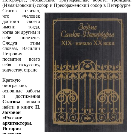
(Измайловский) собор и Преображенский собор в Петербурге.
Стасов
считал,
что «человек
достоин своего
имени тогда,
когда он другим и
себе полезен».
Следуя этим
словам, Василий
Петрович
посвятил всего
себя искусству,
зодчеству, стране.
Краткую
биографию,
основные работы
и достижения
Стасова
можно
найти в книге
Н.
Лоховой
«Русские
архитекторы.
История
русского