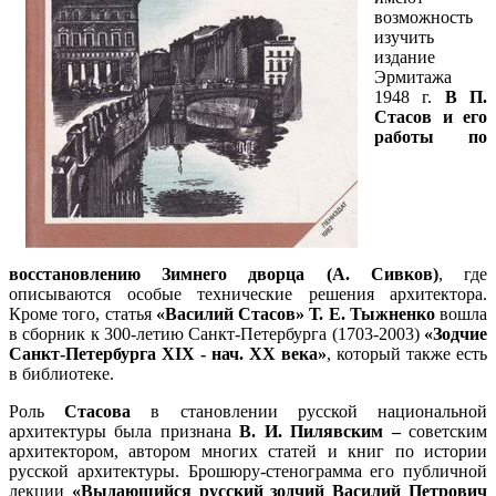
возможность
изучить
издание
Эрмитажа
1948 г.
В П.
Стасов и его
работы по
восстановлению Зимнего дворца
(А. Сивков)
, где
описываются особые технические решения архитектора.
Кроме того, статья
«Василий Стасов» Т. Е. Тыжненко
вошла
в сборник к 300-летию Санкт-Петербурга (1703-2003)
«Зодчие
Санкт-Петербурга XIX - нач. XX века»
, который также есть
в библиотеке.
Роль
Стасова
в становлении русской национальной
архитектуры была признана
В. И. Пилявским –
советским
архитектором, автором многих статей и книг по истории
русской архитектуры. Брошюру-стенограмма его публичной
лекции
«Выдающийся русский зодчий Василий Петрович