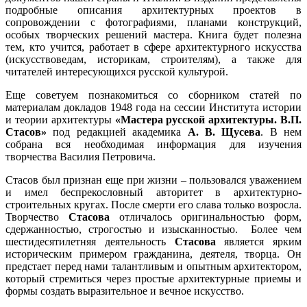
подробные описания архитектурных проектов в
сопровождении с фотографиями, планами конструкций,
особых творческих решений мастера. Книга будет полезна
тем, кто учится, работает в сфере архитектурного искусства
(искусствоведам, историкам, строителям), а также для
читателей интересующихся русской культурой.
Еще советуем познакомиться со сборником статей по
материалам докладов 1948 года на сессии Института истории
и теории архитектуры
«Мастера русской архитектуры. В.П.
Стасов»
под редакцией академика
А. В. Щусева
. В нем
собрана вся необходимая информация для изучения
творчества Василия Петровича.
Стасов был признан еще при жизни – пользовался уважением
и имел беспрекословный авторитет в архитектурно-
строительных кругах. После смерти его слава только возросла.
Творчество
Стасова
отличалось оригинальностью форм,
сдержанностью, строгостью и изысканностью. Более чем
шестидесятилетняя деятельность
Стасова
является ярким
историческим примером гражданина, деятеля, творца. Он
предстает перед нами талантливым и опытным архитектором,
который стремиться через простые архитектурные приемы и
формы создать выразительное и вечное искусство.