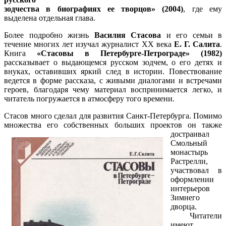
зодчества в биографиях ее творцов» (2004)
, где ему
выделена отдельная глава.
Более подробно жизнь
Василия Стасова
и его семьи в
течение многих лет изучал журналист XX века
Е. Г. Салита
.
Книга
«Стасовы в Петербурге-Петрограде» (1982)
рассказывает о выдающемся русском зодчем, о его детях и
внуках, оставивших яркий след в истории. Повествование
ведется в форме рассказа, с живыми диалогами и встречами
героев, благодаря чему материал воспринимается легко, и
читатель погружается в атмосферу того времени.
Стасов много сделал для развития Санкт-Петербурга. Помимо
множества его собственных больших проектов он также
достраивал
Смольный
монастырь
Растрелли,
участвовал в
оформлении
интерьеров
Зимнего
дворца.
Читатели
имеют