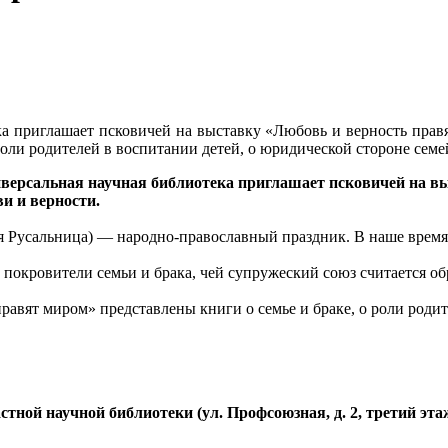
ека приглашает псковичей на выставку «Любовь и верность пра
 роли родителей в воспитании детей, о юридической стороне се
иверсальная научная библиотека приглашает псковичей на в
и и верности.
я Русальница) — народно-православный праздник. В наше время
окровители семьи и брака, чей супружеский союз считается об
равят миром» представлены книги о семье и браке, о роли роди
ной научной библиотеки (ул. Профсоюзная, д. 2, третий этаж