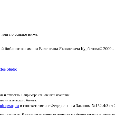
 или по ссылке ниже:
ой библиотеки имени Валентина Яковлевича Курбатова
© 2009 -
fee Studio
я и отчество. Например: иванов иван иванович
го читательского билета.
информации
в соответствии с Федеральным Законом №152-ФЗ от 
отку данных. Введенные личные данные не будут видны в открыт