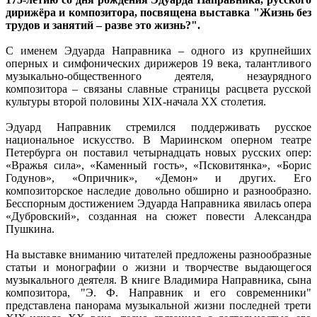
дирижёра и композитора, посвящена выставка "Жизнь без
трудов и занятий – разве это жизнь?".
С именем Эдуарда Направника – одного из крупнейших
оперных и симфонических дирижеров 19 века, талантливого
музыкально-общественного деятеля, незаурядного
композитора – связаны славные страницы расцвета русской
культуры второй половины XIX-начала XX столетия.
Эдуард Направник стремился поддерживать русское
национальное искусство. В Мариинском оперном театре
Петербурга он поставил четырнадцать новых русских опер:
«Вражья сила», «Каменный гость», «Псковитянка», «Борис
Годунов», «Опричник», «Демон» и других. Его
композиторское наследие довольно обширно и разнообразно.
Бесспорным достижением Эдуарда Направника явилась опера
«Дубровский», созданная на сюжет повести Александра
Пушкина.
На выставке вниманию читателей предложены разнообразные
статьи и монографии о жизни и творчестве выдающегося
музыкального деятеля. В книге Владимира Направника, сына
композитора, "Э. Ф. Направник и его современники"
представлена панорама музыкальной жизни последней трети