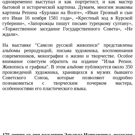
одновременно выступал и как портретист, и как мастер
бытовой и исторической картины. Думаем, многим знакомы
картины Репина «Бурлаки на Волге», «Иван Грозный и сын
его Иван 16 ноября 1581 года», «Крестный ход в Курской
губернии», «Запорожцы пишут письмо турецкому султану»,
«Торжественное заседание Государственного Совета», «Не
ждали».
На выставке "Самсон русской живописи" представлены
альбомы репродукций, письма художника, воспоминания
современников, монографии о жизни и творчестве. Особое
внимание советуем обратить на издание "Илья Репин.
Живопись и графика". В этом альбоме публикуется около 350
произведений художника, хранящихся в музеях бывшего
Советского Союза, которые позволяют подробно
познакомиться с творческим почерком мастера,
особенностями его пластического языка.
175-летию со дня рождения Эдуарда Направника, русского