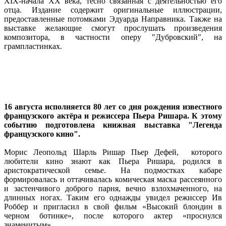
XIX-начала XX века, тесно связанная с деятельностью его
отца. Издание содержит оригинальные иллюстрации,
предоставленные потомками Эдуарда Направника. Также на
выставке желающие смогут прослушать произведения
композитора, в частности оперу "Дубровский", на
грампластинках.
16 августа исполняется 80 лет со дня рождения известного
французского актёра и режиссера Пьера Ришара. К этому
событию подготовлена книжная выставка "Легенда
французского кино".
Морис Леопольд Шарль Ришар Пьер Дефей, которого
любители кино знают как Пьера Ришара, родился в
аристократической семье. На подмостках кабаре
формировалась и оттачивалась комическая маска рассеянного
и застенчивого доброго парня, вечно взлохмаченного, на
длинных ногах. Таким его однажды увидел режиссер Ив
Роббер и пригласил в свой фильм «Высокий блондин в
черном ботинке», после которого актер «проснулся
знаменитым».