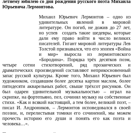
летнему юбилею со дня рождения русского поэта Михаила
Юрьевича Лермонтова.
Михаил Юрьевич Лермонтов – одно из
удивительных явлений в мировой
литературе. Он погиб, не дожив до 27 лет,
но успев создать такие шедевры, которые
дали ему право войти в число великих
писателей. Гигант мировой литературы Лев
Толстой признавался, что его эпопея «Война
и мир» выросла из лермонтовского
«Бородина». Порядка трёх десятков поэм,
четыре сотни стихотворений, ряд прозаических и
драматических произведений составляют неприкосновенный
запас русской культуры. Кроме того, Михаил Юрьевич был
художником, создавшим более десятка картин маслом, более
пятидесяти акварельных работ, свыше трёхсот рисунков. Он
был одарен удивительной музыкальностью – играл на
скрипке, на фортепьяно, пел, сочинял музыку на собственные
стихи. «Как и всякий настоящий, а тем более, великий поэт, –
писал И. Андроников, – Лермонтов исповедовался в своей
поэзии, и, перелистывая томики его сочинений, мы можем
прочесть историю его души и понять его как поэта и
человека…».