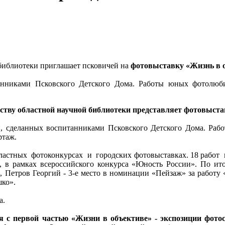
 библиотеки приглашает псковичей на
фотовыставку «Жизнь в о
нниками Псковского Детского Дома. Работы юных фотолюбит
сству областной научной библиотеки представляет фотовыста
, сделанных воспитанниками Псковского Детского Дома. Раб
ртаж.
астных фотоконкурсах и городских фотовыставках. 18 работ 
 в рамках всероссийского конкурса «Юность России». По ит
, Петров Георгий - 3-е место в номинации «Пейзаж» за работу
шко».
а.
 с первой частью «Жизни в объективе» - экспозиции фотос