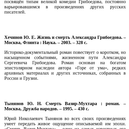
посвящён типам великой комедии Грибоедова, постоянно
варьировавшимся в произведениях других русских
писателей.
Хечинов Ю. Е. Жизнь и смерть Александра Грибоедова. –
Москва, Флинта : Наука. – 2003. – 328 с.
Историко-документальный роман повествует о коротком, но
насыщенном событиями, жизненном пути Александра
Сергеевича Грибоедова. Роман основан на богатом
эпистолярном наследии автора «Горе от ума», редких
архивных материалах и других источниках, собранных в
России и Грузии.
Тынянов Ю. Н. Смерть Вазир-Мухтара : роман. –
Москва, Дружба народов. – 1995. – 430 с.
Юрий Николаевич Тынянов во всех своих произведениях
умеет передать живое ощущение описываемой им эпохи.
«Смерть Вазир-Мухтара» - один из самых известных его