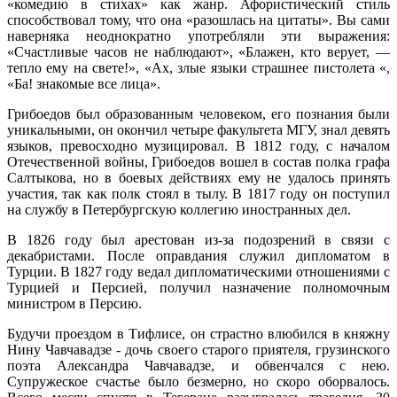
«комедию в стихах» как жанр. Афористический стиль
способствовал тому, что она «разошлась на цитаты». Вы сами
наверняка неоднократно употребляли эти выражения:
«Счастливые часов не наблюдают», «Блажен, кто верует, —
тепло ему на свете!», «Ах, злые языки страшнее пистолета «,
«Ба! знакомые все лица».
Грибоедов был образованным человеком, его познания были
уникальными, он окончил четыре факультета МГУ, знал девять
языков, превосходно музицировал. В 1812 году, с началом
Отечественной войны, Грибоедов вошел в состав полка графа
Салтыкова, но в боевых действиях ему не удалось принять
участия, так как полк стоял в тылу. В 1817 году он поступил
на службу в Петербургскую коллегию иностранных дел.
В 1826 году был арестован из-за подозрений в связи с
декабристами. После оправдания служил дипломатом в
Турции. В 1827 году ведал дипломатическими отношениями с
Турцией и Персией, получил назначение полномочным
министром в Персию.
Будучи проездом в Тифлисе, он страстно влюбился в княжну
Нину Чавчавадзе - дочь своего старого приятеля, грузинского
поэта Александра Чавчавадзе, и обвенчался с нею.
Супружеское счастье было безмерно, но скоро оборвалось.