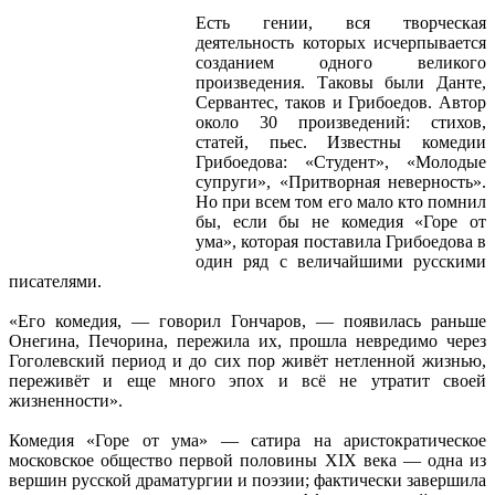
Есть гении, вся творческая
деятельность которых исчерпывается
созданием одного великого
произведения. Таковы были Данте,
Сервантес, таков и Грибоедов. Автор
около 30 произведений: стихов,
статей, пьес. Известны комедии
Грибоедова: «Студент», «Молодые
супруги», «Притворная неверность».
Но при всем том его мало кто помнил
бы, если бы не комедия «Горе от
ума», которая поставила Грибоедова в
один ряд с величайшими русскими
писателями.
«Его комедия, — говорил Гончаров, — появилась раньше
Онегина, Печорина, пережила их, прошла невредимо через
Гоголевский период и до сих пор живёт нетленной жизнью,
переживёт и еще много эпох и всё не утратит своей
жизненности».
Комедия «Горе от ума» — сатира на аристократическое
московское общество первой половины XIX века — одна из
вершин русской драматургии и поэзии; фактически завершила