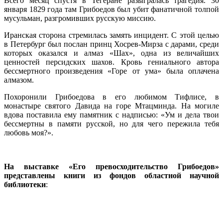
Всего месяц спустя в Тегеране разыгралась трагедия. 30
января 1829 года там Грибоедов был убит фанатичной толпой
мусульман, разгромивших русскую миссию.
Иранская сторона стремилась замять инцидент. С этой целью
в Петербург был послан принц Хосрев-Мирза с дарами, среди
которых оказался и алмаз «Шах», одна из величайших
ценностей персидских шахов. Кровь гениального автора
бессмертного произведения «Горе от ума» была оплачена
алмазом.
Похоронили Грибоедова в его любимом Тифлисе, в
монастыре святого Давида на горе Мтацминда. На могиле
вдова поставила ему памятник с надписью: «Ум и дела твои
бессмертны в памяти русской, но для чего пережила тебя
любовь моя?».
На выставке «Его превосходительство Грибоедов»
представлены книги из фондов областной научной
библиотеки
: