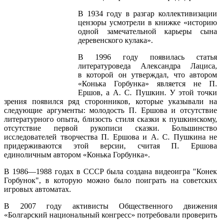
В 1934 году в разгар коллективизации
цензоры усмотрели в книжке «историю
одной замечательной карьеры сына
деревенского кулака».
В 1996 году появилась статья
литературоведа Александра Лациса,
в которой он утверждал, что автором
«Конька Горбунка» является не П.
Ершов, а А. С. Пушкин. У этой точки
зрения появился ряд сторонников, которые указывали на
следующие аргументы: молодость П. Ершова и отсутствие
литературного опыта, близость стиля сказки к пушкинскому,
отсутствие первой рукописи сказки. Большинство
исследователей творчества П. Ершова и А. С. Пушкина не
придерживаются этой версии, считая П. Ершова
единоличным автором «Конька Горбунка».
В 1986—1988 годах в СССР была создана видеоигра "Конек
Горбунок", в которую можно было поиграть на советских
игровых автоматах.
В 2007 году активисты Общественного движения
«Болгарский национальный конгресс» потребовали проверить