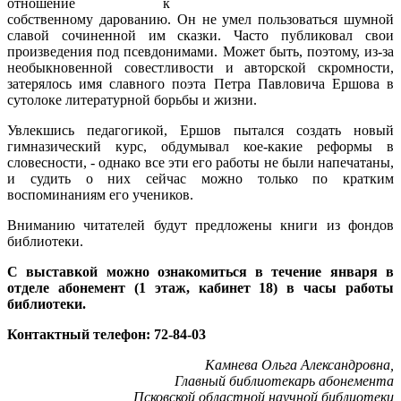
отношение к
собственному дарованию. Он не умел пользоваться шумной
славой сочиненной им сказки. Часто публиковал свои
произведения под псевдонимами. Может быть, поэтому, из-за
необыкновенной совестливости и авторской скромности,
затерялось имя славного поэта Петра Павловича Ершова в
сутолоке литературной борьбы и жизни.
Увлекшись педагогикой, Ершов пытался создать новый
гимназический курс, обдумывал кое-какие реформы в
словесности, - однако все эти его работы не были напечатаны,
и судить о них сейчас можно только по кратким
воспоминаниям его учеников.
Вниманию читателей будут предложены книги из фондов
библиотеки.
С выставкой можно ознакомиться в течение января в
отделе абонемент (1 этаж, кабинет 18) в часы работы
библиотеки.
Контактный телефон: 72-84-03
Камнева Ольга Александровна,
Главный библиотекарь абонемента
Псковской областной научной библиотеки