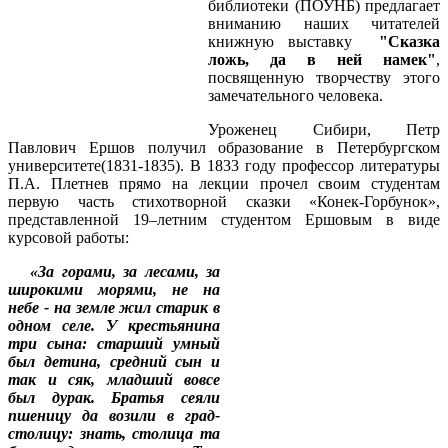
библиотеки (ПОУНБ) предлагает
вниманию наших читателей
книжную выставку
"Сказка
ложь, да в ней намек"
,
посвященную творчеству этого
замечательного человека.
Уроженец Сибири, Петр
Павлович Ершов получил образование в Петербургском
университете(1831-1835). В 1833 году профессор литературы
П.А. Плетнев прямо на лекции прочел своим студентам
первую часть стихотворной сказки «Конек-Горбунок»,
представленной 19–летним студентом Ершовым в виде
курсовой работы:
«За горами, за лесами, за
широкими морями, не на
небе - на земле жил старик в
одном селе. У крестьянина
три сына: старший умный
был детина, средний сын и
так и сяк, младший вовсе
был дурак. Братья сеяли
пшеницу да возили в град-
столицу: знать, столица та