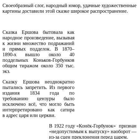
Своеобразный слог, народный юмор, удачные художественные
картины доставили этой сказке широкое распространение.
Сказка Ершова бытовала как
народное произведение, вызывая
к жизни множество подражаний
и прямых подделок. В 1870–
1890-х вышло около 40
поддельных Коньков-Горбунков
общим тиражом около 350 тыс.
экз.
Сказку Ершова неоднократно
пытались запретить. Из первого
издания 1834 года по
требованию цензуры было
исключено всё, что могло быть
интерпретировано как сатира
в адрес царя или церкви.
В 1922 году «Конёк-Горбунок» признан
«недопустимым к выпуску» наоборот —
из-за сцен преклонения перед царем.