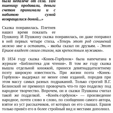
была недалече от села. Там
пшеницу продавали, деньги
счетом принимали и с
набитою сумой
возвращалися домой...»
Сказка понравилась. Плетнев
нашел время показать ее
Пушкину. И Пушкину сказка понравилась, он даже поправил
в ней первых четыре стиха
.
«Теперь этот род сочинений
можно мне и оставить,
- якобы сказал он друзьям. -
Этот
Ершов владеет своим стихом, как крепостным мужиком».
В 1834 году сказка «Конек-Горбунок» была напечатана в
журнале «Библиотека для чтения». В том же году сказка
вышла отдельной книжкой, принеся девятнадцатилетнему
поэту широкую известность. При жизни поэта «Конек-
Горбунок» выдержал не менее семи изданий, породив при
этом массу самых разных подражаний. Только строгий В.Г.
Белинский не преминул проворчать что-то про подделку под
народное творчество. Впрочем, он и сказки Пушкина считал
такой же подделкой. «Конёк-горбунок» — произведение
народное, почти слово в слово, по сообщению самого автора,
взятое из уст рассказчиков, от которых он его слышал. Ершов
только привёл его в более стройный вид и местами дополнил.