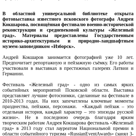
В областной универсальной библиотеке открыта
фотовыставка известного псковского фотографа Андрея
Кокшарова, посвящённая фестивалю военно-исторической
реконструкции и средневековой культуры «Железный
град». Материалы предоставлены Государственным
историко-архитектурным и природно-ландшафтным
музеем-заповедником «Изборск».
Андрей Кокшаров занимается фотографией уже 10 лет.
Предпочитает репортажную и пейзажную съёмку. Его работы
участвовали в выставках в престижных галереях Латвии и
Германии.
Фестиваль «Железный град» - одно из самых ярких
событийных мероприятий Псковской области. Выставка
представляет лучшие фотоснимки, сделанные на фестивале в
2010-2013 годах. На них запечатлены ключевые моменты
празднества, пейзажи, персонажи. «Каждый пейзаж – это
отдельная история, каждый характер – это эпизоды русской
жизни». Не в последнюю очередь благодаря ярким
творческим работам Андрея Кокшарова фестиваль «Железный
град» в 2013 году стал лауреатом Национальной премии в
области событийного туризма «RussianEventAwards» (занял 3-