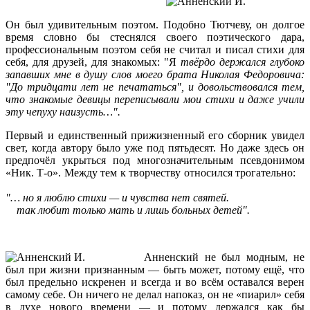
Он был удивительным поэтом. Подобно Тютчеву, он долгое
время словно бы стеснялся своего поэтического дара,
профессиональным поэтом себя не считал и писал стихи для
себя, для друзей, для знакомых: "Я
твёрдо держался глубоко
запавших мне в душу слов моего брата Николая Федоровича:
"До тридцати лет не печататься", и довольствовался тем,
что знакомые девицы переписывали мои стихи и даже учили
эту чепуху наизусть…".
Первый и единственный прижизненный его сборник увидел
свет, когда автору было уже под пятьдесят. Но даже здесь он
предпочёл укрыться под многозначительным псевдонимом
«Ник. Т-о». Между тем к творчеству относился трогательно:
"… но я люблю стихи — и чувства нет святей.
так любит только мать и лишь больных детей".
Анненский не был модным, не
был при жизни признанным — быть может, потому ещё, что
был предельно искренен и всегда и во всём оставался верен
самому себе. Он ничего не делал напоказ, он не «пиарил» себя
в духе нового времени — и потому держался как бы