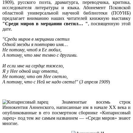
1909), русского поэта, драматурга, переводчика, критика,
исследователя литературы и языка. Абонемент Псковской
областной универсальной научной библиотеки (ПОУНБ)
предлагает вниманию наших читателей книжную выставку
"Среди миров в мерцании светил… "
, посвященную этой
дате.
"Среди миров в мерцании светил
Одной звезды я повторяю имя…
Не потому, чтоб я Ее любил,
А потому, что мне темно с другими.
И если мне на сердце тяжело,
Я у Нее одной ищу ответа,
Не потому, что от Нее светло,
А потому, что с Ней не надо света!"
(
3 апреля 1909
)
Знаменитые восемь строк
Иннокентия Анненского, написанные им в начале XX века и
опубликованные в его посмертном сборнике «Кипарисовый
ларец» под тем же самым названием — «Среди миров» знают
многие.