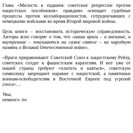
Глава «Милость к падшим: советские репрессии против
нацистских пособников» правдиво освещает судебные
процессы против коллаборационистов, сотрудничавших с
немецкими войсками во время Второй мировой войны.
Цель книги – восстановить историческую справедливость.
Авторы ясно говорят о том, что
«наши враги – и внешние, и
внутренние – покушаются на самое святое – на народную
память о Великой Отечественной войне»
.
«Враги приравнивают Советский Союз к нацистскому Рейху,
советских солдат к фашистским карателям. И вот уже от
нашей страны требуют «платить и каяться», советскую
символику запрещают наравне с нацистской, а памятники
воинам-освободителям в Восточной Европе под угрозой
сноса»…
Увы,
немного по