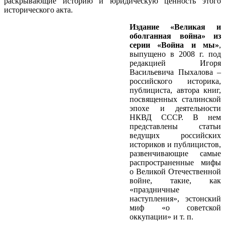
раскрывающие историю и юридическую ценность этого
исторического акта.
Издание «Великая и
оболганная война» из
серии «Война и мы»
,
выпущено в 2008 г. под
редакцией Игоря
Васильевича Пыхалова –
российского историка,
публициста, автора книг,
посвященных сталинской
эпохе и деятельности
НКВД СССР. В нем
представлены статьи
ведущих российских
историков и публицистов,
развенчивающие самые
распространенные мифы
о Великой Отечественной
войне, такие, как
«праздничные
наступления», эстонский
миф «о советской
оккупации» и т. п.