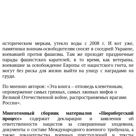
историческим меркам, утекло воды с 2008 г. И вот уже,
памятники воинам-освободителям сносят в соседней Украине,
воевавшей против фашизма. Там же проходят праздничные
парады фашистских карателей, в то время, как ветераны,
воевавшие за освобождение Европы от нацистского гнета, не
могут без риска для жизни выйти на улицу с наградами на
груди.
По мнению авторов: «Эта книга – отповедь клеветникам,
опровержение самых грязных, самых лживых мифов о
Великой Отечественной войне, распространяемых врагами
России».
Многотомный сборник материалов «Нюрнбергский
процесс»
содержит декларации и заявления об
ответственности нацистов за совершенные злодеяния,
документы о составе Международного военного трибунала, а
также доказательства военных преступлений и тексты