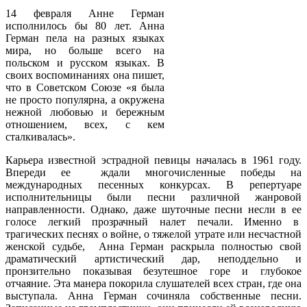
14 февраля Анне Герман
исполнилось бы 80 лет. Анна
Герман пела на разных языках
мира, но больше всего на
польском и русском языках. В
своих воспоминаниях она пишет,
что в Советском Союзе «я была
не просто популярна, а окружена
нежной любовью и бережным
отношением, всех, с кем
сталкивалась».
Карьера известной эстрадной певицы началась в 1961 году.
Впереди ее ждали многочисленные победы на
международных песенных конкурсах. В репертуаре
исполнительницы были песни различной жанровой
направленности. Однако, даже шуточные песни несли в ее
голосе легкий прозрачный налет печали. Именно в
трагических песнях о войне, о тяжелой утрате или несчастной
женской судьбе, Анна Герман раскрыла полностью свой
драматический артистический дар, неподдельно и
пронзительно показывая безутешное горе и глубокое
отчаяние. Эта манера покорила слушателей всех стран, где она
выступала. Анна Герман сочиняла собственные песни.